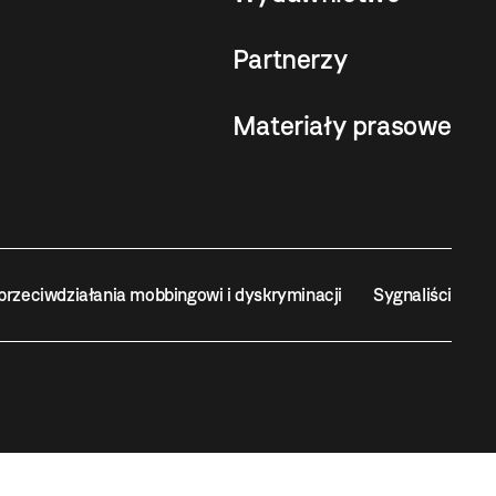
Partnerzy
Materiały prasowe
przeciwdziałania mobbingowi i dyskryminacji
Sygnaliści
STA KRAKOWA
projekt, wykonanie i utrzymanie:
Bonjour.pl