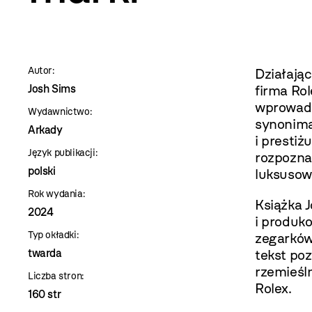
szablon
szczegóły
Autor:
Działają
Josh Sims
firma Ro
wprowadz
Wydawnictwo:
synonima
Arkady
i prestiż
Język publikacji:
rozpozna
polski
luksusow
Rok wydania:
Książka J
2024
i produk
Typ okładki:
zegarków
twarda
tekst po
rzemieśl
Liczba stron:
Rolex.
160 str