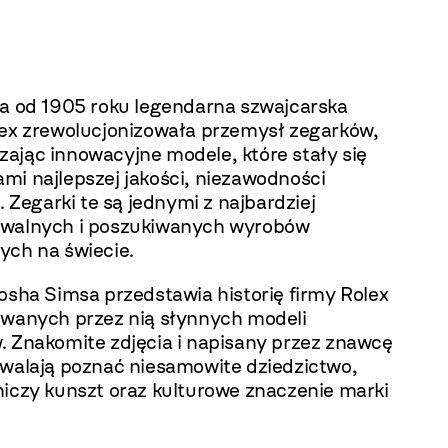
ca od 1905 roku legendarna szwajcarska
lex zrewolucjonizowała przemysł zegarków,
ając innowacyjne modele, które stały się
mi najlepszej jakości, niezawodności
u. Zegarki te są jednymi z najbardziej
walnych i poszukiwanych wyrobów
ych na świecie.
osha Simsa przedstawia historię firmy Rolex
owanych przez nią słynnych modeli
. Znakomite zdjęcia i napisany przez znawcę
zwalają poznać niesamowite dziedzictwo,
niczy kunszt oraz kulturowe znaczenie marki