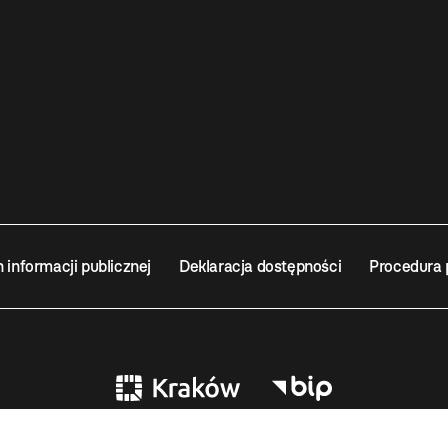
n informacji publicznej
Deklaracja dostępności
Procedura 
EUM SZTUKI WSPÓŁCZESNEJ W KRAKOWIE MOCAK – INSTYTUCJA KULTURY MIA