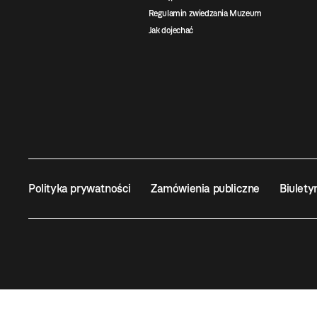
Regulamin zwiedzania Muzeum
Jak dojechać
Polityka prywatności
Zamówienia publiczne
Biulety
Wszystkie prawa zastrzeżone ©
MOCAK
2011-2026
MUZ