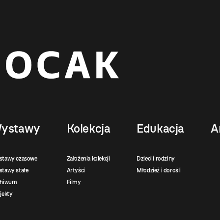
ystawy
Kolekcja
Edukacja
A
stawy czasowe
Założenia kolekcji
Dzieci i rodziny
tawy stałe
Artyści
Młodzież i dorośli
chiwum
Filmy
jekty