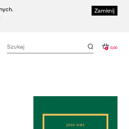
nych.
Zamknij
.
0,00
0