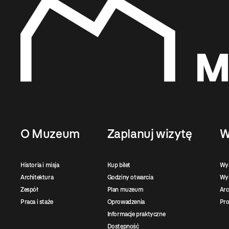
O Muzeum
Zaplanuj wizytę
W
Historia i misja
Kup bilet
Wy
Architektura
Godziny otwarcia
Wys
Zespół
Plan muzeum
Ar
Praca i staże
Oprowadzenia
Pro
Informacje praktyczne
Dostępność