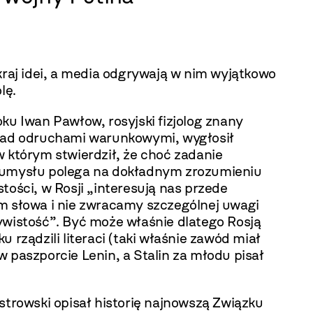
kraj idei, a media odgrywają w nim wyjątkowo
lę.
ku Iwan Pawłow, rosyjski fizjolog znany
nad odruchami warunkowymi, wygłosił
 którym stwierdził, że choć zadanie
umysłu polega na dokładnym zrozumieniu
tości, w Rosji „interesują nas przede
m słowa i nie zwracamy szczególnej uwagi
ywistość”. Być może właśnie dlatego Rosją
u rządzili literaci (taki właśnie zawód miał
 paszporcie Lenin, a Stalin za młodu pisał
strowski opisał historię najnowszą Związku