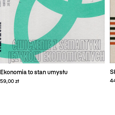
S
Ekonomia to stan umysłu
44
59,00 zł