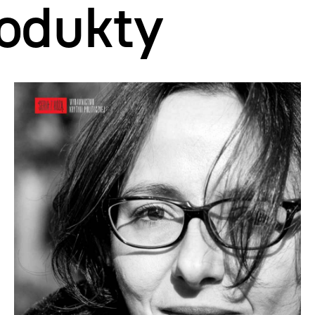
odukty