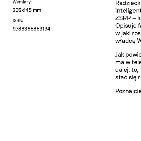
Radziecki
Wymiary:
inteligen
205x145 mm
ZSRR – l
ISBN:
Opisuje f
9788365853134
w jaki ro
władcę W
Jak powie
ma w tele
dalej: to,
stać się 
Poznajci