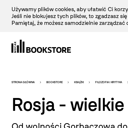
Przejdź
Używamy plików cookies, aby ułatwić Ci korzy
Do
Jeśli nie blokujesz tych plików, to zgadzasz si
Treści
Pamiętaj, że możesz samodzielnie zarządzać c
Bookstore
STRONA GŁÓWNA
BOOKSTORE
KSIĄŻKI
FILOZOFIA I KRYTYKA
Rosja - wielki
-
Od wolności Gorbaczowa do