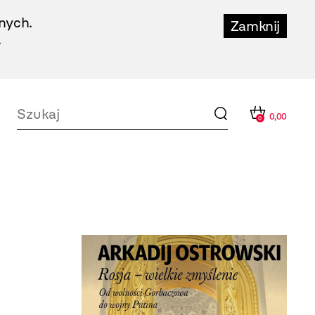
nych.
Zamknij
.
0,00
0