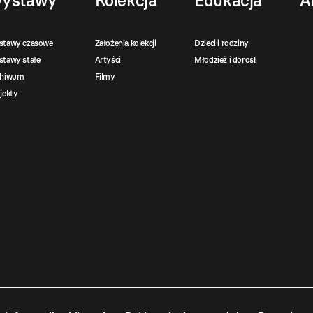
ystawy
Kolekcja
Edukacja
A
stawy czasowe
Założenia kolekcji
Dzieci i rodziny
tawy stałe
Artyści
Młodzież i dorośli
chiwum
Filmy
jekty