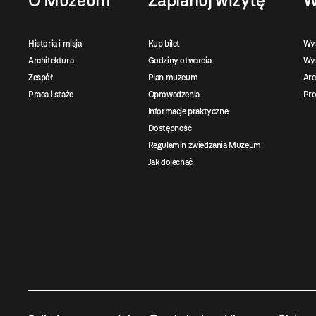
O Muzeum
Zaplanuj wizytę
W
Historia i misja
Kup bilet
Wy
Architektura
Godziny otwarcia
Wys
Zespół
Plan muzeum
Ar
Praca i staże
Oprowadzenia
Pro
Informacje praktyczne
Dostępność
Regulamin zwiedzania Muzeum
Jak dojechać