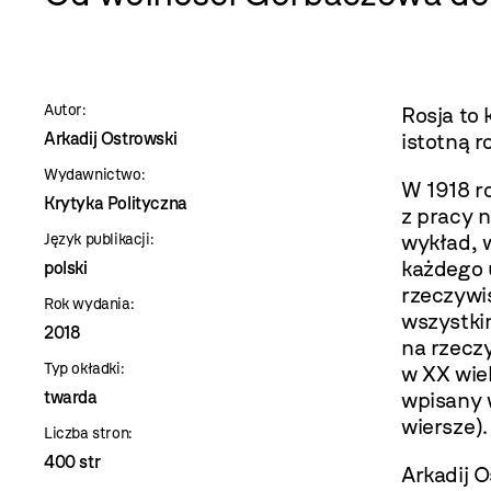
szablon
szczegóły
Autor:
Rosja to 
Arkadij Ostrowski
istotną ro
Wydawnictwo:
W 1918 ro
Krytyka Polityczna
z pracy 
wykład, w
Język publikacji:
każdego 
polski
rzeczywis
Rok wydania:
wszystki
2018
na rzecz
Typ okładki:
w XX wiek
twarda
wpisany w
wiersze).
Liczba stron:
400 str
Arkadij O