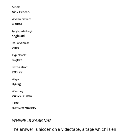
Autor:
Nick Drnaso
Wydawnictwo:
Granta
Język publikacji:
angielski
Rok wydania:
2018
Typ okładki:
miękka
Liczba stron:
208 str
Waga:
0,4 kg
Wymiary:
248x260 mm
ISBN:
9781783784905
WHERE IS SABRINA?
The answer is hidden on a videotape, a tape which is en