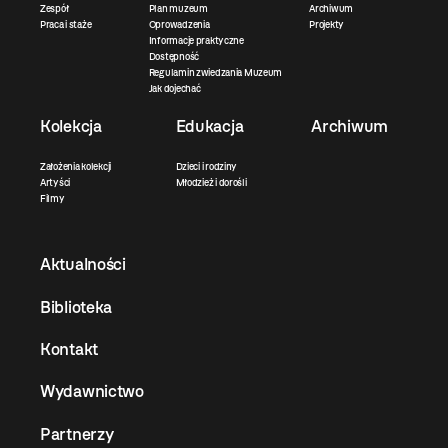
Zespół
Plan muzeum
Archiwum
Praca i staże
Oprowadzenia
Projekty
Informacje praktyczne
Dostępność
Regulamin zwiedzania Muzeum
Jak dojechać
Kolekcja
Edukacja
Archiwum
Założenia kolekcji
Dzieci i rodziny
Artyści
Młodzież i dorośli
Filmy
Aktualności
Biblioteka
Kontakt
Wydawnictwo
Partnerzy