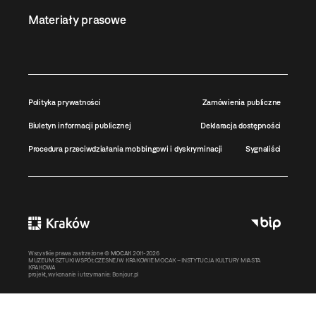
Materiały prasowe
Polityka prywatności
Zamówienia publiczne
Biuletyn informacji publicznej
Deklaracja dostępności
Procedura przeciwdziałania mobbingowi i dyskryminacji
Sygnaliści
Wszystkie prawa zastrzeżone ©
MOCAK
2011-2026
MUZEUM SZTUKI WSPÓŁCZESNEJ W KRAKOWIE MOCAK – INSTYTUCJA KULTURY MIASTA
KRAKOWA
projekt, wykonanie i utrzymanie:
Bonjour.pl