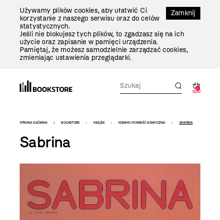
Przejdź
Używamy plików cookies, aby ułatwić Ci
Do
Zamknij
korzystanie z naszego serwisu oraz do celów
Treści
statystycznych.
Jeśli nie blokujesz tych plików, to zgadzasz się na ich
użycie oraz zapisanie w pamięci urządzenia.
Pamiętaj, że możesz samodzielnie zarządzać cookies,
zmieniając ustawienia przeglądarki.
0
0,00
Bookstore
STRONA GŁÓWNA
BOOKSTORE
KSIĄŻKI
KOMIKS I POWIEŚĆ GRAFICZNA
SABRINA
-
Sabrina
szablon
szczegóły