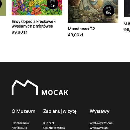
Kup
Kup
Encyklopedia kreskówek
Gi
wyssanych z miętówek
Monstressa T.2
99,
99,90 zł
49,00 zł
O Muzeum
Zaplanuj wizytę
Wystawy
Historia i misja
Kup bilet
Wystawy czasowe
Architektura
Godziny otwarcia
Wystawy stałe