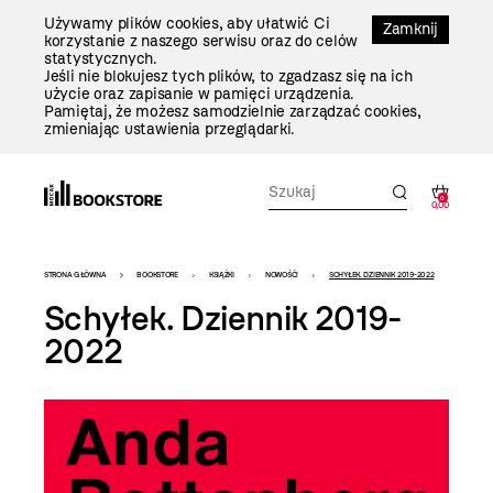
Przejdź
Używamy plików cookies, aby ułatwić Ci
Do
Zamknij
korzystanie z naszego serwisu oraz do celów
Treści
statystycznych.
Jeśli nie blokujesz tych plików, to zgadzasz się na ich
użycie oraz zapisanie w pamięci urządzenia.
Pamiętaj, że możesz samodzielnie zarządzać cookies,
zmieniając ustawienia przeglądarki.
0
0,00
Bookstore
STRONA GŁÓWNA
BOOKSTORE
KSIĄŻKI
NOWOŚĆ!
SCHYŁEK. DZIENNIK 2019-2022
-
Schyłek. Dziennik 2019-
szablon
2022
szczegóły