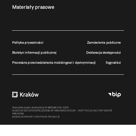
Materiały prasowe
Polityka prywatności
Zamówienia publiczne
Biuletyn informacji publicznej
Deklaracja dostępności
Procedura przeciwdziałania mobbingowi i dyskryminacji
Sygnaliści
Wszystkie prawa zastrzeżone ©
MOCAK
2011-2026
MUZEUM SZTUKI WSPÓŁCZESNEJ W KRAKOWIE MOCAK – INSTYTUCJA KULTURY MIASTA
KRAKOWA
projekt, wykonanie i utrzymanie:
Bonjour.pl