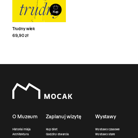
Kup
Trudny wiek
69,90 zł
O Muzeum
Zaplanuj wizytę
Wystawy
Historia i misja
Kup bilet
Wystawy czasowe
Architektura
Godziny otwarcia
Wystawy stałe