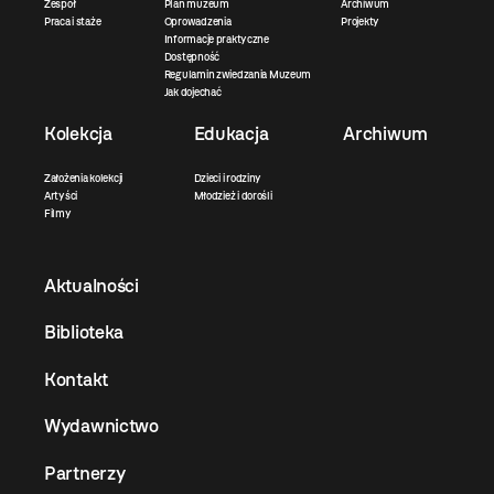
Zespół
Plan muzeum
Archiwum
Praca i staże
Oprowadzenia
Projekty
Informacje praktyczne
Dostępność
Regulamin zwiedzania Muzeum
Jak dojechać
Kolekcja
Edukacja
Archiwum
Założenia kolekcji
Dzieci i rodziny
Artyści
Młodzież i dorośli
Filmy
Aktualności
Biblioteka
Kontakt
Wydawnictwo
Partnerzy