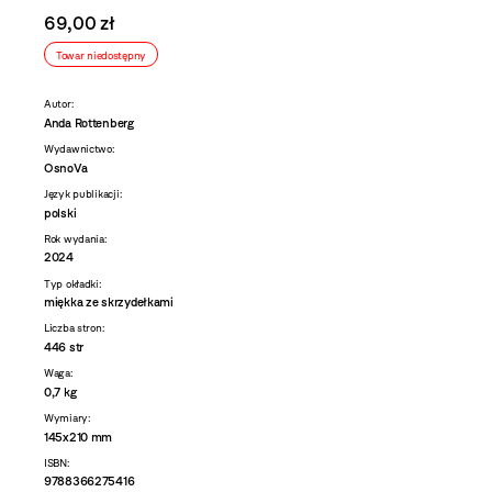
69,00 zł
Towar niedostępny
Autor:
Anda Rottenberg
Wydawnictwo:
OsnoVa
Język publikacji:
polski
Rok wydania:
2024
Typ okładki:
miękka ze skrzydełkami
Liczba stron:
446 str
Waga:
0,7 kg
Wymiary:
145x210 mm
ISBN:
9788366275416