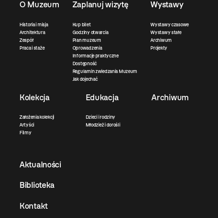
O Muzeum
Zaplanuj wizytę
Wystawy
Historia i misja
Kup bilet
Wystawy czasowe
Architektura
Godziny otwarcia
Wystawy stałe
Zespół
Plan muzeum
Archiwum
Praca i staże
Oprowadzenia
Projekty
Informacje praktyczne
Dostępność
Regulamin zwiedzania Muzeum
Jak dojechać
Kolekcja
Edukacja
Archiwum
Założenia kolekcji
Dzieci i rodziny
Artyści
Młodzież i dorośli
Filmy
Aktualności
Biblioteka
Kontakt