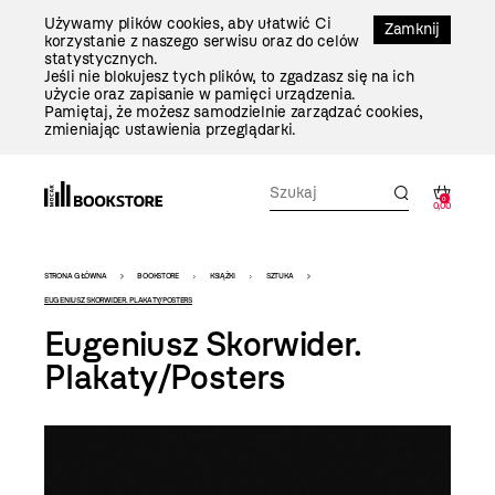
Przejdź
Używamy plików cookies, aby ułatwić Ci
Do
Zamknij
korzystanie z naszego serwisu oraz do celów
Treści
statystycznych.
Jeśli nie blokujesz tych plików, to zgadzasz się na ich
użycie oraz zapisanie w pamięci urządzenia.
Pamiętaj, że możesz samodzielnie zarządzać cookies,
zmieniając ustawienia przeglądarki.
0
0,00
Bookstore
STRONA GŁÓWNA
BOOKSTORE
KSIĄŻKI
SZTUKA
-
EUGENIUSZ SKORWIDER. PLAKATY/POSTERS
Eugeniusz Skorwider.
szablon
Plakaty/Posters
szczegóły