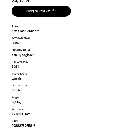
24,90 zł
Dodaj do koszyka
Autor:
Zdzisław Schubert
Wydawnictwo:
BOSZ
Język publikacji:
polski, angielski
Rok wydania:
2021
Typ okładki:
twarda
Liczba stron:
64 str
Waga:
0,3 kg
Wymiary:
150x200 mm
ISBN:
9788375765816