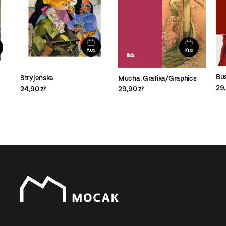
Kup
Kup
Bus
Stryjeńska
Mucha. Grafika/Graphics
29,
24,90 zł
29,90 zł