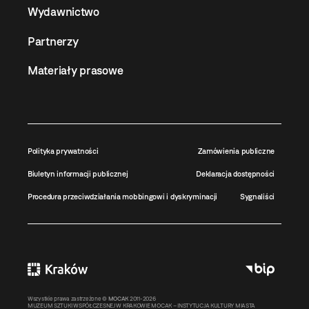
Wydawnictwo
Partnerzy
Materiały prasowe
Polityka prywatności
Zamówienia publiczne
Biuletyn informacji publicznej
Deklaracja dostępności
Procedura przeciwdziałania mobbingowi i dyskryminacji
Sygnaliści
Wszystkie prawa zastrzeżone ©
MOCAK
2011-2026
MUZEUM SZTUKI WSPÓŁCZESNEJ W KRAKOWIE MOCAK – INSTYTUCJA KULTURY MIASTA