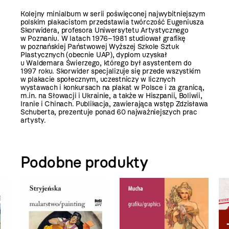
Kolejny minialbum w serii poświęconej najwybitniejszym
polskim plakacistom przedstawia twórczość Eugeniusza
Skorwidera, profesora Uniwersytetu Artystycznego
w Poznaniu. W latach 1976–1981 studiował grafikę
w poznańskiej Państwowej Wyższej Szkole Sztuk
Plastycznych (obecnie UAP), dyplom uzyskał
u Waldemara Świerzego, którego był asystentem do
1997 roku. Skorwider specjalizuje się przede wszystkim
w plakacie społecznym, uczestniczy w licznych
wystawach i konkursach na plakat w Polsce i za granicą,
m.in. na Słowacji i Ukrainie, a także w Hiszpanii, Boliwii,
Iranie i Chinach. Publikacja, zawierająca wstęp Zdzisława
Schuberta, prezentuje ponad 60 najważniejszych prac
artysty.
Podobne produkty