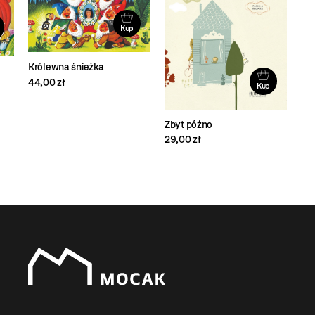
Kup
Królewna śnieżka
44,00 zł
Kup
Zbyt późno
29,00 zł