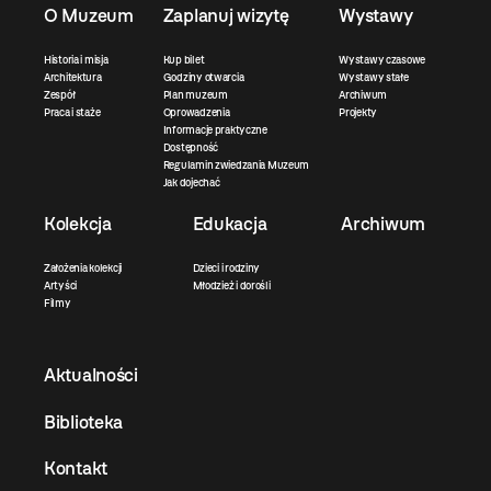
O Muzeum
Zaplanuj wizytę
Wystawy
Historia i misja
Kup bilet
Wystawy czasowe
Architektura
Godziny otwarcia
Wystawy stałe
Zespół
Plan muzeum
Archiwum
Praca i staże
Oprowadzenia
Projekty
Informacje praktyczne
Dostępność
Regulamin zwiedzania Muzeum
Jak dojechać
Kolekcja
Edukacja
Archiwum
Założenia kolekcji
Dzieci i rodziny
Artyści
Młodzież i dorośli
Filmy
Aktualności
Biblioteka
Kontakt