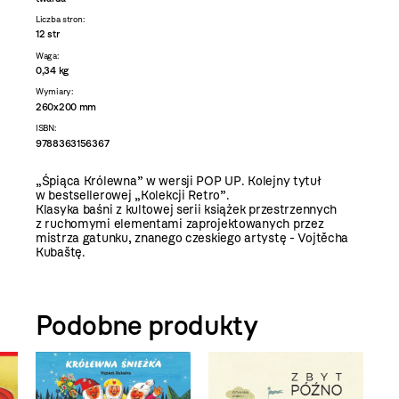
Liczba stron:
12 str
Waga:
0,34 kg
Wymiary:
260x200 mm
ISBN:
9788363156367
„Śpiąca Królewna” w wersji POP UP. Kolejny tytuł
w bestsellerowej „Kolekcji Retro”.
Klasyka baśni z kultowej serii książek przestrzennych
z ruchomymi elementami zaprojektowanych przez
mistrza gatunku, znanego czeskiego artystę - Vojtěcha
Kubaštę.
Podobne produkty