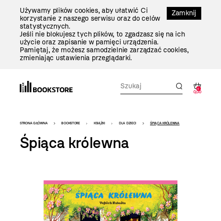
Przejdź
Używamy plików cookies, aby ułatwić Ci
Do
Zamknij
korzystanie z naszego serwisu oraz do celów
Treści
statystycznych.
Jeśli nie blokujesz tych plików, to zgadzasz się na ich
użycie oraz zapisanie w pamięci urządzenia.
Pamiętaj, że możesz samodzielnie zarządzać cookies,
zmieniając ustawienia przeglądarki.
0
0,00
Bookstore
STRONA GŁÓWNA
BOOKSTORE
KSIĄŻKI
DLA DZIECI
ŚPIĄCA KRÓLEWNA
-
Śpiąca królewna
szablon
szczegóły