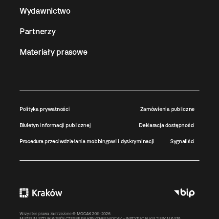
Wydawnictwo
Partnerzy
Materiały prasowe
Polityka prywatności
Zamówienia publiczne
Biuletyn informacji publicznej
Deklaracja dostępności
Procedura przeciwdziałania mobbingowi i dyskryminacji
Sygnaliści
Wszystkie prawa zastrzeżone ©
MOCAK
2011-2026
MUZEUM SZTUKI WSPÓŁCZESNEJ W KRAKOWIE MOCAK – INSTYTUCJA KULTURY MIASTA