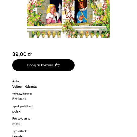
39,00 zł
Dodaj do koszyka
Autor:
Vojtěch Kubašta
Wydawnictwo:
Entliczek
Język publikacji:
polski
Rok wydania:
2022
Typ okładki:
twarda