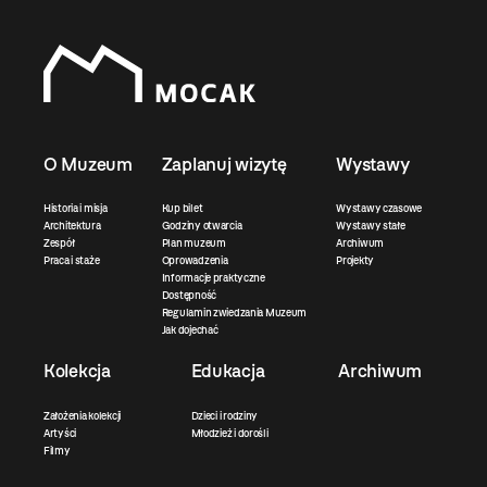
O Muzeum
Zaplanuj wizytę
Wystawy
Historia i misja
Kup bilet
Wystawy czasowe
Architektura
Godziny otwarcia
Wystawy stałe
Zespół
Plan muzeum
Archiwum
Praca i staże
Oprowadzenia
Projekty
Informacje praktyczne
Dostępność
Regulamin zwiedzania Muzeum
Jak dojechać
Kolekcja
Edukacja
Archiwum
Założenia kolekcji
Dzieci i rodziny
Artyści
Młodzież i dorośli
Filmy