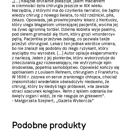
„[...] Książka brutalnie pokazuje, jakim macaniem
w ciemności była chirurgia jeszcze w XIX wieku.
Narzędzia, z którymi ma do czynienia narrator, ów żądny
wiedzy chirurg z nowego świata, to nóż rzeźnicki, piła,
żelazo. Opowiada, jak prowincjonalny lekarz z Kentucky,
który ulega błaganiom umierającej pacjentki, wycina jej
na żywo ogromną torbiel. Dzielna kobieta wyje psalmy,
pod oknem gromadzi się tłum, który grozi »mordercy«
pętlą. Pacjentka przeżywa zabieg, co pozwala także
przeżyć chirurgowi. Lekarz ten jednak wkrótce umiera,
bo nie znalazł się podobny do niego ryzykant, który
wyciąłby mu wyrostek. [...] Autor opisuje eksperymenty
z narkozą. Jeden z jej pionierów, który wykorzystuje do
znieczulania gaz rozweselający, nie wytrzymuje kpin
środowiska, popełnia samobójstwo. Opowieść kończy się
spotkaniem z Louisem Rehnem, chirurgiem z Frankfurtu.
W 1896 r. zszywa on serce zranionego chłopca, chociaż
znakomitości wiedeńskie oświadczyły niedawno, że
chirurg, który by kiedyś tego próbował, »na zawsze
straci szacunek kolegów«. Rehn z lękiem odsłania ów
święty organ i widzi, że nie reaguje on gniewem”.
- Małgorzata Szejnert, „Gazeta Wyborcza”
Podobne produkty