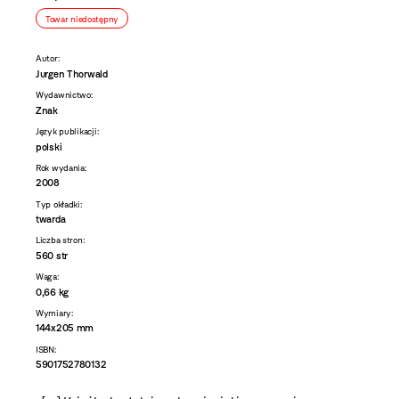
Towar niedostępny
Autor:
Jurgen Thorwald
Wydawnictwo:
Znak
Język publikacji:
polski
Rok wydania:
2008
Typ okładki:
twarda
Liczba stron:
560 str
Waga:
0,66 kg
Wymiary:
144x205 mm
ISBN:
5901752780132