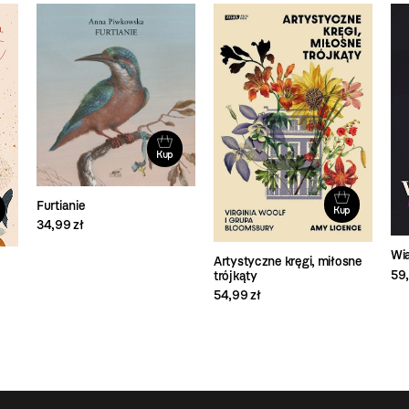
Kup
Furtianie
Kup
34,99 zł
Wia
Artystyczne kręgi, miłosne
59,
trójkąty
54,99 zł