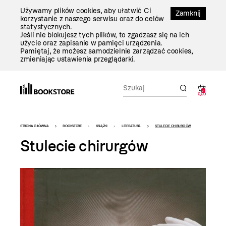
Przejdź
Używamy plików cookies, aby ułatwić Ci
Do
Zamknij
korzystanie z naszego serwisu oraz do celów
Treści
statystycznych.
Jeśli nie blokujesz tych plików, to zgadzasz się na ich
użycie oraz zapisanie w pamięci urządzenia.
Pamiętaj, że możesz samodzielnie zarządzać cookies,
zmieniając ustawienia przeglądarki.
0
0,00
Bookstore
STRONA GŁÓWNA
BOOKSTORE
KSIĄŻKI
LITERATURA
STULECIE CHIRURGÓW
-
Stulecie chirurgów
szablon
szczegóły