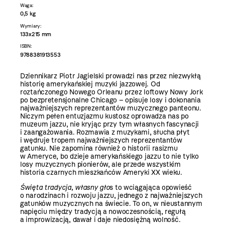
Waga:
0,5 kg
Wymiary:
133x215 mm
ISBN:
9788381913553
Dziennikarz Piotr Jagielski prowadzi nas przez niezwykłą
historię amerykańskiej muzyki jazzowej. Od
roztańczonego Nowego Orleanu przez loftowy Nowy Jork
po bezpretensjonalne Chicago – opisuje losy i dokonania
najważniejszych reprezentantów muzycznego panteonu.
Niczym pełen entuzjazmu kustosz oprowadza nas po
muzeum jazzu, nie kryjąc przy tym własnych fascynacji
i zaangażowania. Rozmawia z muzykami, słucha płyt
i wędruje tropem najważniejszych reprezentantów
gatunku. Nie zapomina również o historii rasizmu
w Ameryce, bo dzieje amerykańskiego jazzu to nie tylko
losy muzycznych pionierów, ale przede wszystkim
historia czarnych mieszkańców Ameryki XX wieku.
Święta tradycja, własny gło
s to wciągająca opowieść
o narodzinach i rozwoju jazzu, jednego z najważniejszych
gatunków muzycznych na świecie. To on, w nieustannym
napięciu między tradycją a nowoczesnością, regułą
a improwizacją, dawał i daje niedosiężną wolność.