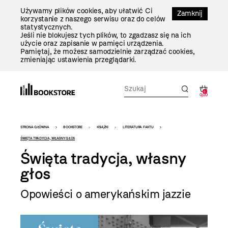
Przejdź
Używamy plików cookies, aby ułatwić Ci
Do
Zamknij
korzystanie z naszego serwisu oraz do celów
Treści
statystycznych.
Jeśli nie blokujesz tych plików, to zgadzasz się na ich
użycie oraz zapisanie w pamięci urządzenia.
Pamiętaj, że możesz samodzielnie zarządzać cookies,
zmieniając ustawienia przeglądarki.
0
0,00
Bookstore
STRONA GŁÓWNA
BOOKSTORE
KSIĄŻKI
LITERATURA FAKTU
-
ŚWIĘTA TRADYCJA, WŁASNY GŁOS
Święta tradycja, własny
szablon
głos
szczegóły
Opowieści o amerykańskim jazzie