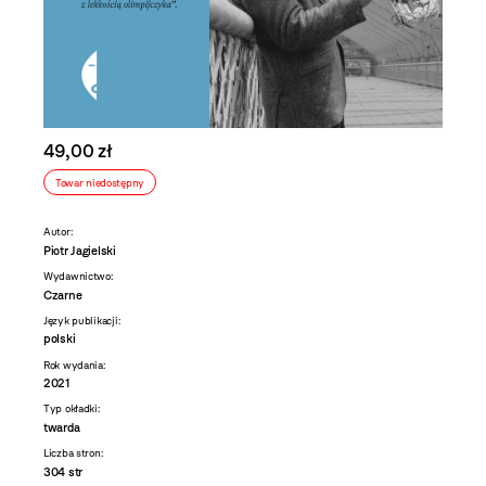
49,00 zł
Towar niedostępny
Autor:
Piotr Jagielski
Wydawnictwo:
Czarne
Język publikacji:
polski
Rok wydania:
2021
Typ okładki:
twarda
Liczba stron:
304 str