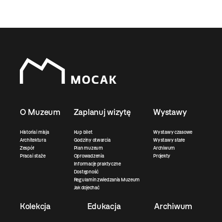
O Muzeum
Zaplanuj wizytę
Wystawy
Historia i misja
Kup bilet
Wystawy czasowe
Architektura
Godziny otwarcia
Wystawy stałe
Zespół
Plan muzeum
Archiwum
Praca i staże
Oprowadzenia
Projekty
Informacje praktyczne
Dostępność
Regulamin zwiedzania Muzeum
Jak dojechać
Kolekcja
Edukacja
Archiwum