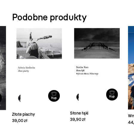
Podobne produkty
Kup
Kup
Słone łąki
Złote piachy
Wn
39,90 zł
39,00 zł
44,