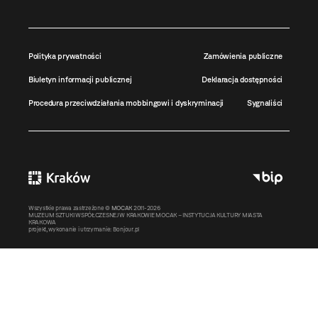
Polityka prywatności
Zamówienia publiczne
Biuletyn informacji publicznej
Deklaracja dostępności
Procedura przeciwdziałania mobbingowi i dyskryminacji
Sygnaliści
Wszystkie prawa zastrzeżone ©
MOCAK
2011-2026
MUZEUM SZTUKI WSPÓŁCZESNEJ W KRAKOWIE MOCAK – INSTYTUCJA KULTURY MIASTA
KRAKOWA
projekt, wykonanie i utrzymanie:
Bonjour.pl