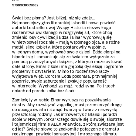
ISBN:
9788308069882
Świat bez pisma? Jest bliżej, niż się zdaje…
Najmocniejszy głos literackiej Islandii i nowa powieść
autorki bestsellerowej Wyspy Historia niezwykłego
rodzeństwa uwikłanego w rozgrywkę sił, które chcą
zmienić losy cywilizacji Edda i Einar wychowują się
w nietypowej rodzinie – mają wspólnego ojca, ale różne
matki, silne kobiety, które postanowiły wspólnie,
w jednym domu, wychować swoje dzieci. Edda cierpi na
hiperleksję i komunikuje się ze światem wyłącznie za
pomocą przeczytanych książek, z których może cytować
całe strony. Einar z kolei ma głęboką dysleksję i ogromne
problemy z czytaniem. Mimo to rodzeństwo łączy
wyjątkowa więź. Dorosła Edda pokonała, przynajmniej
pozornie, swoje zaburzenie i zyskuje popularność
w internecie. Wychodzi za mąż, rodzi syna. Po trzech
dniach od porodu znika bez śladu.
Zamknięty w sobie Einar wyrusza na poszukiwania
siostry. Aby rozwiązać zagadkę, musi przemierzyć drogę
do obcego świata i stanąć twarzą w twarz z niezwykłą
przeszłością rodziny. Jak introwertyk z Islandii poradzi
sobie w Nowym Jorku? Czego dowie się o swojej siostrze
i tajemniczej firmie ALEX Analytica, z którą związana jest
od lat? Święte słowo to znakomite połączenie dramatu
rodzinnego, powieści sensacyjnej i mrocznego klimatu