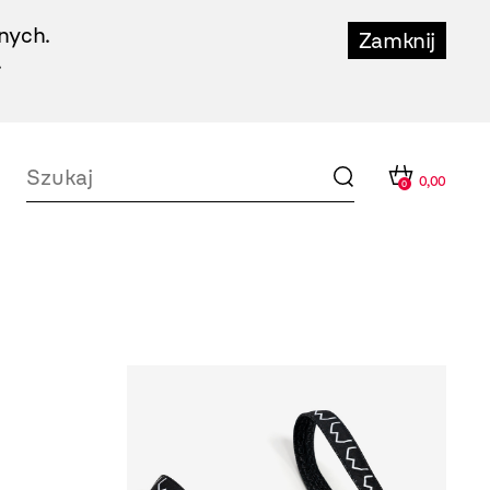
nych.
Zamknij
.
0,00
0