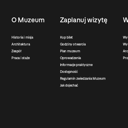
O Muzeum
Zaplanuj wizytę
W
Historia i misja
Kup bilet
Wy
Architektura
Godziny otwarcia
Wys
Zespół
Plan muzeum
Ar
Praca i staże
Oprowadzenia
Pro
Informacje praktyczne
Dostępność
Regulamin zwiedzania Muzeum
Jak dojechać