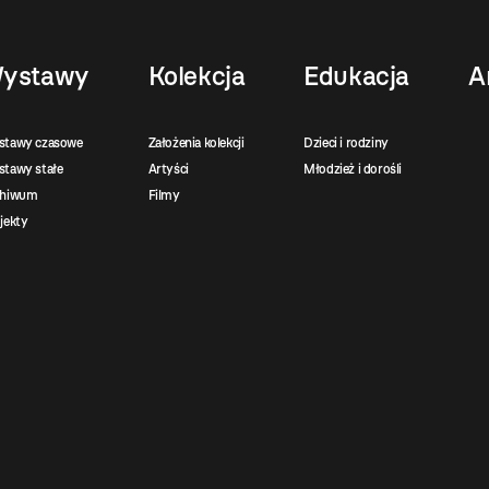
ystawy
Kolekcja
Edukacja
A
stawy czasowe
Założenia kolekcji
Dzieci i rodziny
tawy stałe
Artyści
Młodzież i dorośli
chiwum
Filmy
jekty