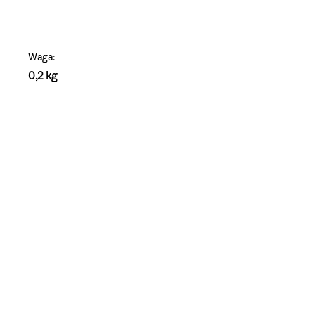
szablon
szczegóły
Waga:
0,2 kg