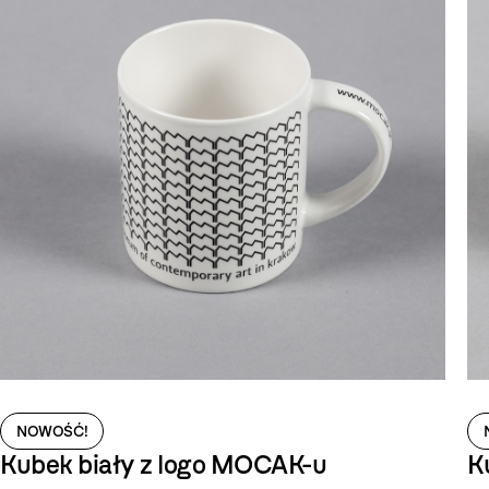
NOWOŚĆ!
Kubek biały z logo MOCAK-u
K