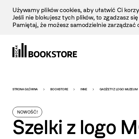
Przejdź
Używamy plików cookies, aby ułatwić Ci korzy
Do
Jeśli nie blokujesz tych plików, to zgadzasz si
Treści
Pamiętaj, że możesz samodzielnie zarządzać c
Bookstore
STRONA GŁÓWNA
BOOKSTORE
INNE
GADŻETY Z LOGO MUZEUM
-
NOWOŚĆ!
Szelki z logo