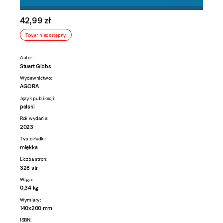
42,99 zł
Towar niedostępny
Autor:
Stuart Gibbs
Wydawnictwo:
AGORA
Język publikacji:
polski
Rok wydania:
2023
Typ okładki:
miękka
Liczba stron:
328 str
Waga:
0,34 kg
Wymiary:
140x200 mm
ISBN: