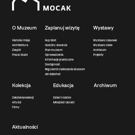
O Muzeum
Zaplanuj wizytę
Wystawy
Historia i misja
Kup bilet
Wystawy czasowe
Architektura
Godziny otwarcia
Wystawy stałe
Zespół
Plan muzeum
Archiwum
Praca i staże
Oprowadzenia
Projekty
Informacje praktyczne
Dostępność
Regulamin zwiedzania Muzeum
Jak dojechać
Kolekcja
Edukacja
Archiwum
Założenia kolekcji
Dzieci i rodziny
Artyści
Młodzież i dorośli
Filmy
Aktualności