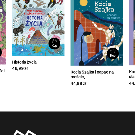
Kup
Kup
Historia życia
46,99 zł
ści
Koc
Kocia Szajka i napad na
sta
moście,
44,
44,99 zł