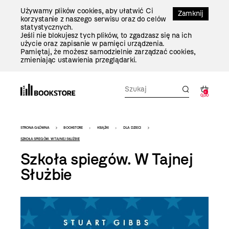
Przejdź
Używamy plików cookies, aby ułatwić Ci
Do
Zamknij
korzystanie z naszego serwisu oraz do celów
Treści
statystycznych.
Jeśli nie blokujesz tych plików, to zgadzasz się na ich
użycie oraz zapisanie w pamięci urządzenia.
Pamiętaj, że możesz samodzielnie zarządzać cookies,
zmieniając ustawienia przeglądarki.
0
0,00
Bookstore
STRONA GŁÓWNA
BOOKSTORE
KSIĄŻKI
DLA DZIECI
-
SZKOŁA SPIEGÓW. W TAJNEJ SŁUŻBIE
Szkoła spiegów. W Tajnej
szablon
Służbie
szczegóły