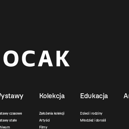
ystawy
Kolekcja
Edukacja
A
stawy czasowe
Założenia kolekcji
Dzieci i rodziny
tawy stałe
Artyści
Młodzież i dorośli
chiwum
Filmy