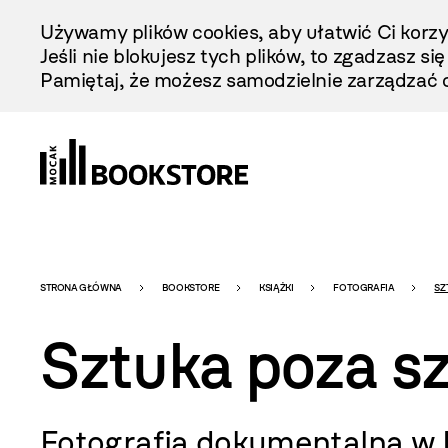
Przejdź
Używamy plików cookies, aby ułatwić Ci korzy
Do
Jeśli nie blokujesz tych plików, to zgadzasz si
Treści
Pamiętaj, że możesz samodzielnie zarządzać c
Bookstore
STRONA GŁÓWNA
BOOKSTORE
KSIĄŻKI
FOTOGRAFIA
SZ
Sztuka poza s
-
Fotografia dokumentalna w 