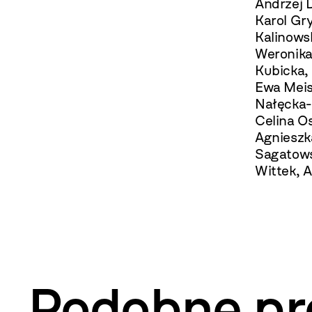
Andrzej 
Karol Gr
Kalinows
Weronika
Kubicka,
Ewa Meis
Nałęcka-M
Celina Os
Agnieszk
Sagatows
Wittek, A
Podobne pr