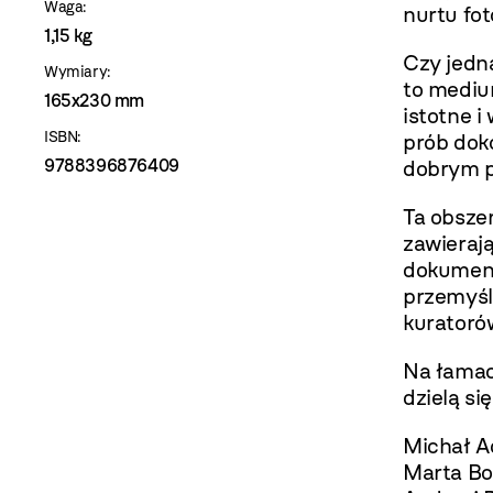
Waga:
nurtu fot
1,15 kg
Czy jedn
Wymiary:
to mediu
165x230 mm
istotne i
ISBN:
prób dok
9788396876409
dobrym p
Ta obszer
zawierają
dokument
przemyśle
kuratorów
Na łamac
dzielą się
Michał A
Marta Bo