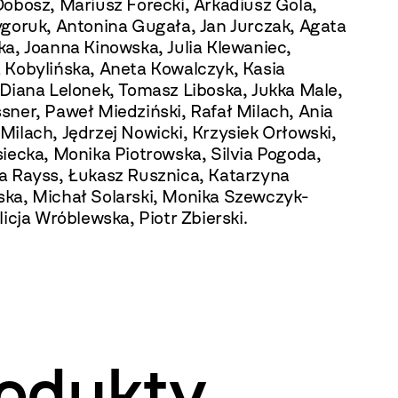
Dobosz, Mariusz Forecki, Arkadiusz Gola,
ygoruk, Antonina Gugała, Jan Jurczak, Agata
ka, Joanna Kinowska, Julia Klewaniec,
 Kobylińska, Aneta Kowalczyk, Kasia
 Diana Lelonek, Tomasz Liboska, Jukka Male,
sner, Paweł Miedziński, Rafał Milach, Ania
ilach, Jędrzej Nowicki, Krzysiek Orłowski,
iecka, Monika Piotrowska, Silvia Pogoda,
a Rayss, Łukasz Rusznica, Katarzyna
ka, Michał Solarski, Monika Szewczyk-
licja Wróblewska, Piotr Zbierski.
odukty