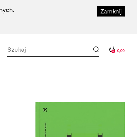
nych.
Zamknij
.
0,00
0