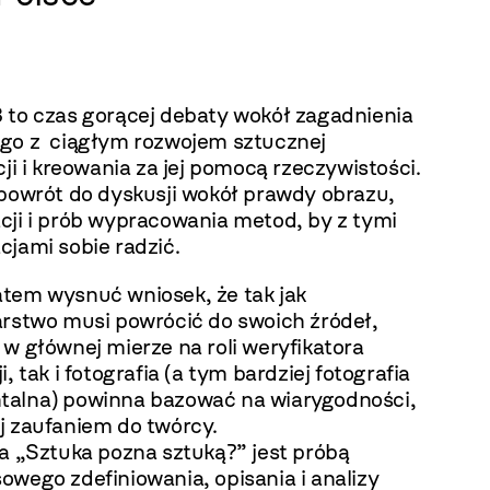
 to czas gorącej debaty wokół zagadnienia
go z ciągłym rozwojem sztucznej
cji i kreowania za jej pomocą rzeczywistości.
 powrót do dyskusji wokół prawdy obrazu,
cji i prób wypracowania metod, by z tymi
cjami sobie radzić.
tem wysnuć wniosek, że tak jak
arstwo musi powrócić do swoich źródeł,
w głównej mierze na roli weryfikatora
i, tak i fotografia (a tym bardziej fotografia
alna) powinna bazować na wiarygodności,
j zaufaniem do twórcy.
ja „Sztuka pozna sztuką?” jest próbą
wego zdefiniowania, opisania i analizy