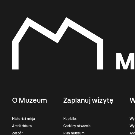
O Muzeum
Zaplanuj wizytę
W
Historia i misja
Kup bilet
Wy
Architektura
Godziny otwarcia
Wys
Zespół
Plan muzeum
Ar