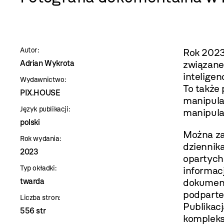
szablon
szczegóły
Autor:
Rok 2023
Adrian Wykrota
związane
inteligen
Wydawnictwo:
To także
PIX.HOUSE
manipula
Język publikacji:
manipula
polski
Można za
Rok wydania:
dziennik
2023
opartych 
Typ okładki:
informacj
twarda
dokument
podparte
Liczba stron:
Publikac
556 str
komplekso