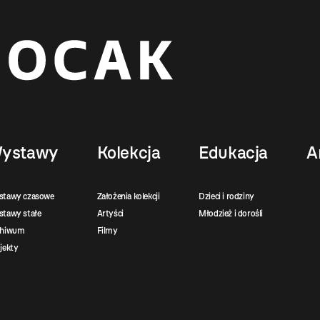
ystawy
Kolekcja
Edukacja
A
stawy czasowe
Założenia kolekcji
Dzieci i rodziny
tawy stałe
Artyści
Młodzież i dorośli
chiwum
Filmy
jekty