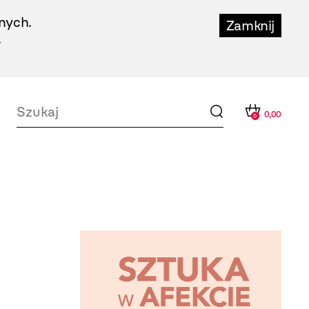
nych.
Zamknij
.
0,00
0