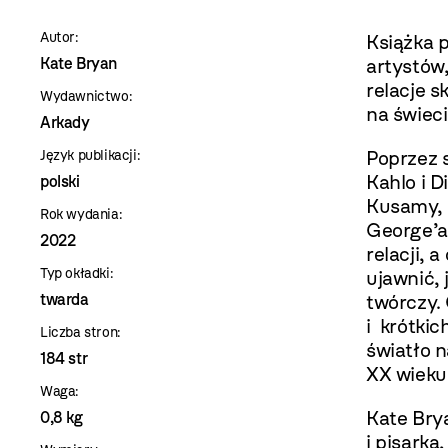
szablon
Autor:
Książka p
szczegóły
Kate Bryan
artystów
relacje s
Wydawnictwo:
na świeci
Arkady
Poprzez s
Język publikacji:
Kahlo i D
polski
Kusamy, o
Rok wydania:
George’a
2022
relacji, 
Typ okładki:
ujawnić, 
twarda
twórczy.
i krótkic
Liczba stron:
światło n
184 str
XX wieku
Waga:
Kate Brya
0,8 kg
i pisarką