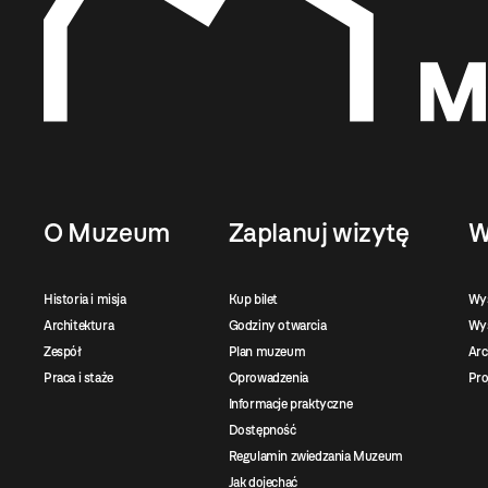
O Muzeum
Zaplanuj wizytę
W
Historia i misja
Kup bilet
Wy
Architektura
Godziny otwarcia
Wys
Zespół
Plan muzeum
Ar
Praca i staże
Oprowadzenia
Pro
Informacje praktyczne
Dostępność
Regulamin zwiedzania Muzeum
Jak dojechać