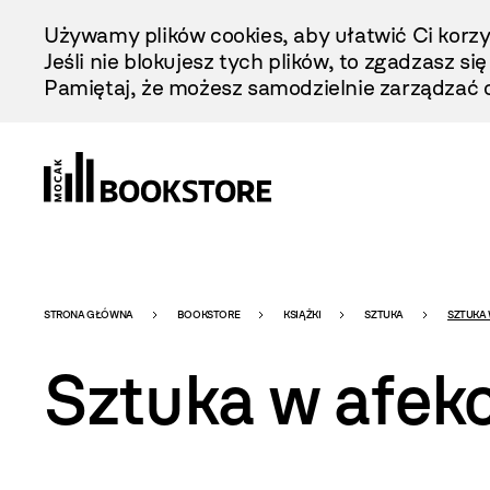
Przejdź
Używamy plików cookies, aby ułatwić Ci korzy
Do
Jeśli nie blokujesz tych plików, to zgadzasz si
Treści
Pamiętaj, że możesz samodzielnie zarządzać c
Bookstore
STRONA GŁÓWNA
BOOKSTORE
KSIĄŻKI
SZTUKA
SZTUKA 
Sztuka w afekc
-