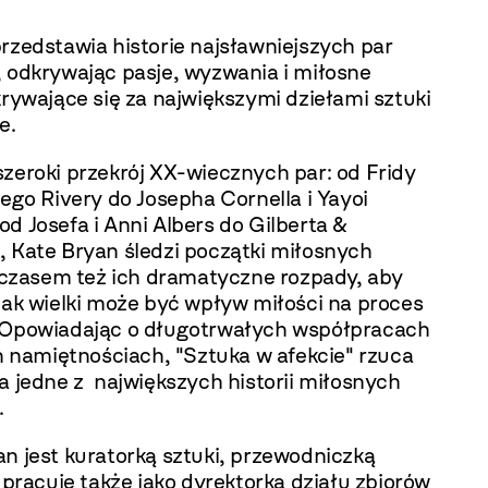
rzedstawia historie najsławniejszych par
, odkrywając pasje, wyzwania i miłosne
krywające się za największymi dziełami sztuki
e.
zeroki przekrój XX-wiecznych par: od Fridy
iego Rivery do Josepha Cornella i Yayoi
d Josefa i Anni Albers do Gilberta &
, Kate Bryan śledzi początki miłosnych
a czasem też ich dramatyczne rozpady, aby
jak wielki może być wpływ miłości na proces
 Opowiadając o długotrwałych współpracach
h namiętnościach, "Sztuka w afekcie" rzuca
a jedne z największych historii miłosnych
.
n jest kuratorką sztuki, przewodniczką
, pracuje także jako dyrektorka działu zbiorów