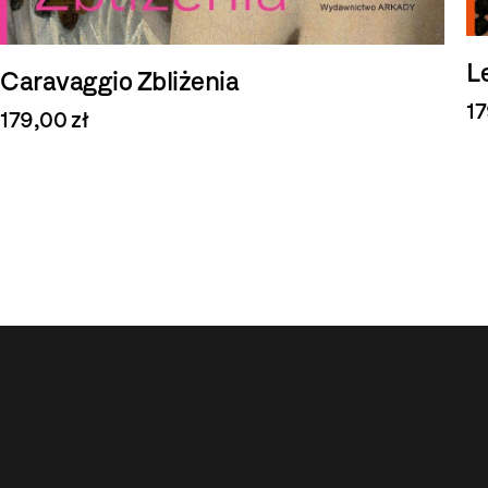
L
Caravaggio Zbliżenia
17
179,00 zł