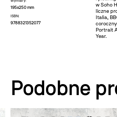
Wymiary:
w Soho H
195x250 mm
liczne pr
ISBN:
Italia, B
9788321352077
coroczny
Portrait 
Year.
Podobne pr