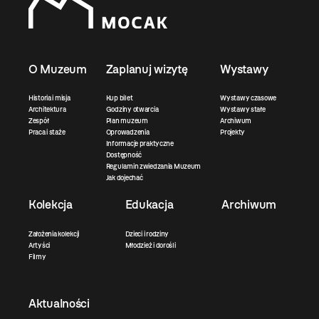
O Muzeum
Zaplanuj wizytę
Wystawy
Historia i misja
Kup bilet
Wystawy czasowe
Architektura
Godziny otwarcia
Wystawy stałe
Zespół
Plan muzeum
Archiwum
Praca i staże
Oprowadzenia
Projekty
Informacje praktyczne
Dostępność
Regulamin zwiedzania Muzeum
Jak dojechać
Kolekcja
Edukacja
Archiwum
Założenia kolekcji
Dzieci i rodziny
Artyści
Młodzież i dorośli
Filmy
Aktualności