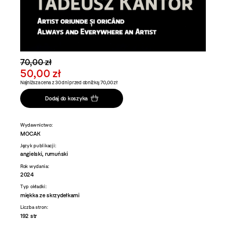
70,00 zł
50,00 zł
Najniższa cena z 30 dni przed obniżką: 70,00 zł
Dodaj do koszyka
Wydawnictwo:
MOCAK
Język publikacji:
angielski, rumuński
Rok wydania:
2024
Typ okładki:
miękka ze skrzydełkami
Liczba stron:
192 str