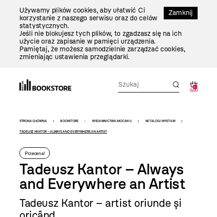
Przejdź
Używamy plików cookies, aby ułatwić Ci
Do
Zamknij
korzystanie z naszego serwisu oraz do celów
Treści
statystycznych.
Jeśli nie blokujesz tych plików, to zgadzasz się na ich
użycie oraz zapisanie w pamięci urządzenia.
Pamiętaj, że możesz samodzielnie zarządzać cookies,
zmieniając ustawienia przeglądarki.
0
0,00
Bookstore
STRONA GŁÓWNA
BOOKSTORE
WYDAWNICTWA MOCAK-U
KATALOGI WYSTAW
-
TADEUSZ KANTOR – ALWAYS AND EVERYWHERE AN ARTIST
szablon
Przecena!
szczegóły
Tadeusz Kantor – Always
and Everywhere an Artist
Tadeusz Kantor – artist oriunde și
oricând