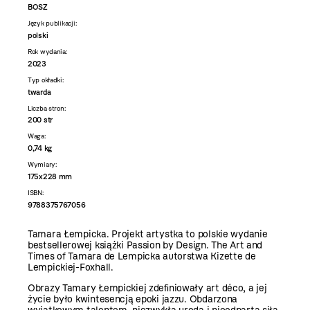
BOSZ
Język publikacji:
polski
Rok wydania:
2023
Typ okładki:
twarda
Liczba stron:
200 str
Waga:
0,74 kg
Wymiary:
175x228 mm
ISBN:
9788375767056
Tamara Łempicka. Projekt artystka to polskie wydanie
bestsellerowej książki Passion by Design. The Art and
Times of Tamara de Lempicka autorstwa Kizette de
Lempickiej-Foxhall.
Obrazy Tamary Łempickiej zdeﬁniowały art déco, a jej
życie było kwintesencją epoki jazzu. Obdarzona