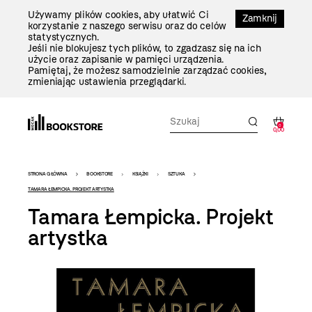
Przejdź
Używamy plików cookies, aby ułatwić Ci
Do
Zamknij
korzystanie z naszego serwisu oraz do celów
Treści
statystycznych.
Jeśli nie blokujesz tych plików, to zgadzasz się na ich
użycie oraz zapisanie w pamięci urządzenia.
Pamiętaj, że możesz samodzielnie zarządzać cookies,
zmieniając ustawienia przeglądarki.
0
0,00
Bookstore
STRONA GŁÓWNA
BOOKSTORE
KSIĄŻKI
SZTUKA
-
TAMARA ŁEMPICKA. PROJEKT ARTYSTKA
Tamara Łempicka. Projekt
szablon
artystka
szczegóły