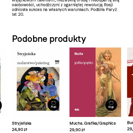
wyjątkowym talentem, niezwykłą urodą i nieodpartą siłą
osobowości, uchodźczyni z ogarniętej rewolucją Rosji
odniosła sukces na własnych warunkach. Podbiła Paryż
lat 20.
Podobne produkty
Kup
Kup
Bus
Stryjeńska
Mucha. Grafika/Graphics
29,
24,90 zł
29,90 zł