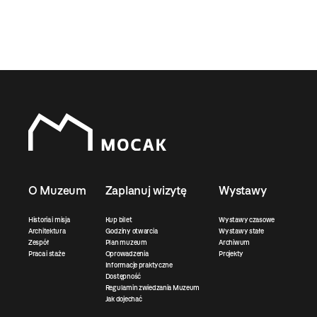
O Muzeum
Zaplanuj wizytę
Wystawy
Historia i misja
Kup bilet
Wystawy czasowe
Architektura
Godziny otwarcia
Wystawy stałe
Zespół
Plan muzeum
Archiwum
Praca i staże
Oprowadzenia
Projekty
Informacje praktyczne
Dostępność
Regulamin zwiedzania Muzeum
Jak dojechać