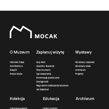
O Muzeum
Zaplanuj wizytę
Wystawy
Historia i misja
Kup bilet
Wystawy czasowe
Architektura
Godziny otwarcia
Wystawy stałe
Zespół
Plan muzeum
Archiwum
Praca i staże
Oprowadzenia
Projekty
Informacje praktyczne
Dostępność
Regulamin zwiedzania Muzeum
Jak dojechać
Kolekcja
Edukacja
Archiwum
Założenia kolekcji
Dzieci i rodziny