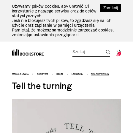
Przejdź
Używamy plików cookies, aby ułatwić Ci
Do
Zamknij
korzystanie z naszego serwisu oraz do celów
Treści
statystycznych.
Jeśli nie blokujesz tych plików, to zgadzasz się na ich
użycie oraz zapisanie w pamięci urządzenia.
Pamiętaj, że możesz samodzielnie zarządzać cookies,
zmieniając ustawienia przeglądarki.
0
0,00
Bookstore
STRONA GŁÓWNA
BOOKSTORE
KSIĄŻKI
LITERATURA
TELL THE TURNING
-
Tell the turning
szablon
szczegóły