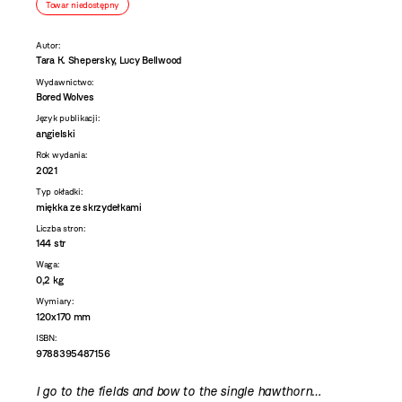
Towar niedostępny
Autor:
Tara K. Shepersky, Lucy Bellwood
Wydawnictwo:
Bored Wolves
Język publikacji:
angielski
Rok wydania:
2021
Typ okładki:
miękka ze skrzydełkami
Liczba stron:
144 str
Waga:
0,2 kg
Wymiary:
120x170 mm
ISBN:
9788395487156
I go to the fields and bow to the single hawthorn…