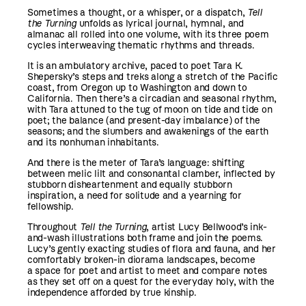
Sometimes a thought, or a whisper, or a dispatch,
Tell
the Turning
unfolds as lyrical journal, hymnal, and
almanac all rolled into one volume, with its three poem
cycles interweaving thematic rhythms and threads.
It is an ambulatory archive, paced to poet Tara K.
Shepersky’s steps and treks along a stretch of the Pacific
coast, from Oregon up to Washington and down to
California. Then there’s a circadian and seasonal rhythm,
with Tara attuned to the tug of moon on tide and tide on
poet; the balance (and present-day imbalance) of the
seasons; and the slumbers and awakenings of the earth
and its nonhuman inhabitants.
And there is the meter of Tara’s language: shifting
between melic lilt and consonantal clamber, inflected by
stubborn disheartenment and equally stubborn
inspiration, a need for solitude and a yearning for
fellowship.
Throughout
Tell the Turning
, artist Lucy Bellwood’s ink-
and-wash illustrations both frame and join the poems.
Lucy’s gently exacting studies of flora and fauna, and her
comfortably broken-in diorama landscapes, become
a space for poet and artist to meet and compare notes
as they set off on a quest for the everyday holy, with the
independence afforded by true kinship.