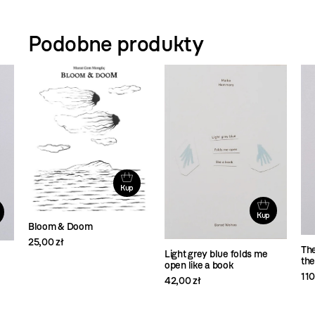
Podobne produkty
Kup
Kup
Bloom & Doom
25,00 zł
The
Light grey blue folds me
the
open like a book
110
42,00 zł