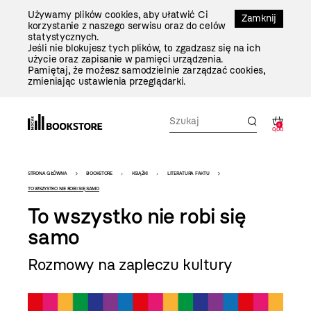
Przejdź
Używamy plików cookies, aby ułatwić Ci
Do
Zamknij
korzystanie z naszego serwisu oraz do celów
Treści
statystycznych.
Jeśli nie blokujesz tych plików, to zgadzasz się na ich
użycie oraz zapisanie w pamięci urządzenia.
Pamiętaj, że możesz samodzielnie zarządzać cookies,
zmieniając ustawienia przeglądarki.
0
0,00
Bookstore
STRONA GŁÓWNA
BOOKSTORE
KSIĄŻKI
LITERATURA FAKTU
-
TO WSZYSTKO NIE ROBI SIĘ SAMO
To wszystko nie robi się
szablon
samo
szczegóły
Rozmowy na zapleczu kultury