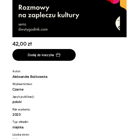
42,00 zł
Dodaj do koszyka
Autor:
Aleksandra Boćkowska
Wydawnictwo:
Czarne
Język publikacji:
polski
Rok wydania:
2023
Typ okładki:
miękka
Liczba stron: