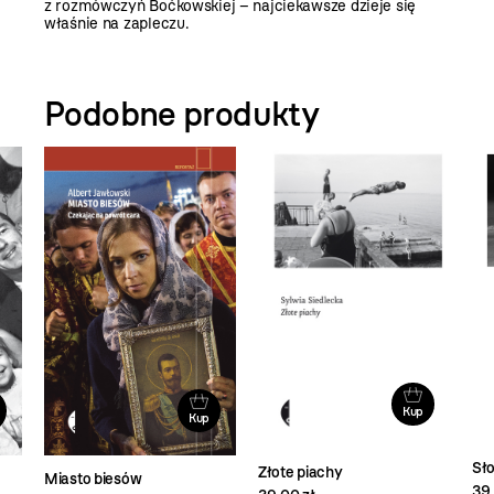
z rozmówczyń Boćkowskiej – najciekawsze dzieje się
właśnie na zapleczu.
Podobne produkty
Kup
Kup
Sło
Złote piachy
Miasto biesów
39,