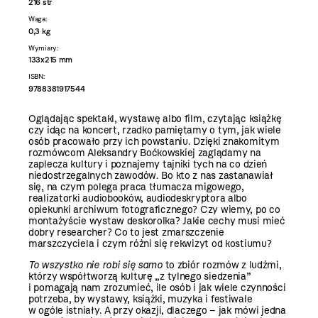
216 str
Waga:
0,3 kg
Wymiary:
133x215 mm
ISBN:
9788381917544
Oglądając spektakl, wystawę albo film, czytając książkę
czy idąc na koncert, rzadko pamiętamy o tym, jak wiele
osób pracowało przy ich powstaniu. Dzięki znakomitym
rozmówcom Aleksandry Boćkowskiej zaglądamy na
zaplecza kultury i poznajemy tajniki tych na co dzień
niedostrzegalnych zawodów. Bo kto z nas zastanawiał
się, na czym polega praca tłumacza migowego,
realizatorki audiobooków, audiodeskryptora albo
opiekunki archiwum fotograficznego? Czy wiemy, po co
montażyście wystaw deskorolka? Jakie cechy musi mieć
dobry researcher? Co to jest zmarszczenie
marszczyciela i czym różni się rekwizyt od kostiumu?
To wszystko nie robi się samo
to zbiór rozmów z ludźmi,
którzy współtworzą kulturę „z tylnego siedzenia”
i pomagają nam zrozumieć, ile osób i jak wiele czynności
potrzeba, by wystawy, książki, muzyka i festiwale
w ogóle istniały. A przy okazji, dlaczego – jak mówi jedna