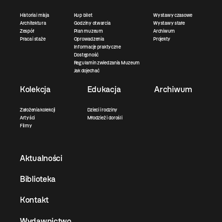
Historia i misja
Kup bilet
Wystawy czasowe
Architektura
Godziny otwarcia
Wystawy stałe
Zespół
Plan muzeum
Archiwum
Praca i staże
Oprowadzenia
Projekty
Informacje praktyczne
Dostępność
Regulamin zwiedzania Muzeum
Jak dojechać
Kolekcja
Edukacja
Archiwum
Założenia kolekcji
Dzieci i rodziny
Artyści
Młodzież i dorośli
Filmy
Aktualności
Biblioteka
Kontakt
Wydawnictwo