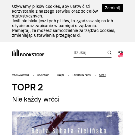
Przejdź
Używamy plików cookies, aby ułatwić Ci
Do
Zamknij
korzystanie z naszego serwisu oraz do celów
Treści
statystycznych.
Jeśli nie blokujesz tych plików, to zgadzasz się na ich
użycie oraz zapisanie w pamięci urządzenia.
Pamiętaj, że możesz samodzielnie zarządzać cookies,
zmieniając ustawienia przeglądarki.
0
0,00
Bookstore
STRONA GŁÓWNA
BOOKSTORE
KSIĄŻKI
LITERATURA FAKTU
TOPR 2
-
TOPR 2
szablon
Nie każdy wróci
szczegóły