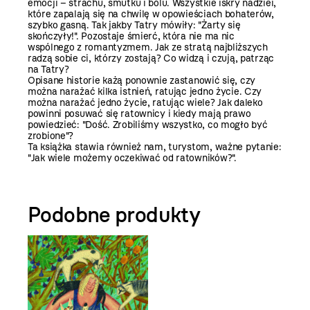
emocji – strachu, smutku i bólu. Wszystkie iskry nadziei,
które zapalają się na chwilę w opowieściach bohaterów,
szybko gasną. Tak jakby Tatry mówiły: "Żarty się
skończyły!". Pozostaje śmierć, która nie ma nic
wspólnego z romantyzmem. Jak ze stratą najbliższych
radzą sobie ci, którzy zostają? Co widzą i czują, patrząc
na Tatry?
Opisane historie każą ponownie zastanowić się, czy
można narażać kilka istnień, ratując jedno życie. Czy
można narażać jedno życie, ratując wiele? Jak daleko
powinni posuwać się ratownicy i kiedy mają prawo
powiedzieć: "Dość. Zrobiliśmy wszystko, co mogło być
zrobione"?
Ta książka stawia również nam, turystom, ważne pytanie:
"Jak wiele możemy oczekiwać od ratowników?".
Podobne produkty