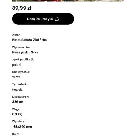
89,99 zł
Dodaj do koszyka
Autor:
Beata Sabała-Zielińska
Wydawnictwo:
Prószyński i S-ka
Język publikacji:
polski
Rok wydania:
2022
Typ okładki:
twarda
Liczba stron:
336 str
Waga:
0,9 kg
Wymiary:
168x240 mm
ISBN: