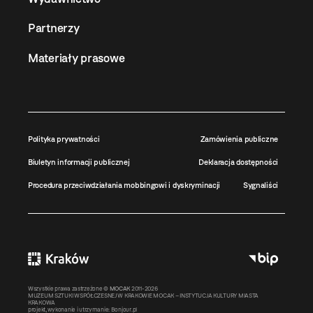
Partnerzy
Materiały prasowe
Polityka prywatności
Zamówienia publiczne
Biuletyn informacji publicznej
Deklaracja dostępności
Procedura przeciwdziałania mobbingowi i dyskryminacji
Sygnaliści
Wszystkie prawa zastrzeżone ©
MOCAK
2011-2026
MUZEUM SZTUKI WSPÓŁCZESNEJ W KRAKOWIE MOCAK – INSTYTUCJA KULTURY MIASTA
KRAKOWA
projekt, wykonanie i utrzymanie:
Bonjour.pl