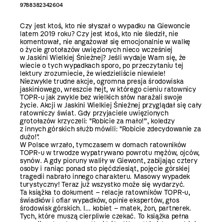
9788382342604
Czy jest ktoś, kto nie słyszał o wypadku na Giewoncie
latem 2019 roku? Czy jest ktoś, kto nie śledził, nie
komentował, nie angażował się emocjonalnie w walkę
o życie grotołazów uwięzionych nieco wcześniej
w Jaskini Wielkiej Śnieżnej? Jeśli wydaje Wam się, że
wiecie o tych wypadkach sporo, po przeczytaniu tej
lektury zrozumiecie, że wiedzieliście niewiele!
Niezwykle trudne akcje, ogromna presja środowiska
jaskiniowego, wreszcie hejt, w którego cieniu ratownicy
TOPR-u jak zwykle bez wielkich słów narażali swoje
życie. Akcji w Jaskini Wielkiej Śnieżnej przyglądał się cały
ratowniczy świat. Gdy przyjaciele uwięzionych
grotołazów krzyczeli: "Robicie za mało!”, koledzy
z innych górskich służb mówili: "Robicie zdecydowanie za
dużo!".
W Polsce wrzało, tymczasem w domach ratowników
TOPR-u w trwodze wypatrywano powrotu mężów, ojców,
synów. A gdy pioruny waliły w Giewont, zabijając cztery
osoby i raniąc ponad sto pięćdziesiąt, pojęcie górskiej
tragedii nabrało innego charakteru. Masowy wypadek
turystyczny! Teraz już wszystko może się wydarzyć.
Ta książka to dokument – relacje ratowników TOPR-u,
świadków i ofiar wypadków, opinie ekspertów, głos
środowisk górskich. I… kobiet – matek, żon, partnerek.
Tych, które muszą cierpliwie czekać. To książka pełna