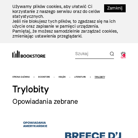
Przejdź
Używamy plików cookies, aby ułatwić Ci
Do
Zamknij
korzystanie z naszego serwisu oraz do celów
Treści
statystycznych.
Jeśli nie blokujesz tych plików, to zgadzasz się na ich
użycie oraz zapisanie w pamięci urządzenia.
Pamiętaj, że możesz samodzielnie zarządzać cookies,
zmieniając ustawienia przeglądarki.
0
0,00
Bookstore
STRONA GŁÓWNA
BOOKSTORE
KSIĄŻKI
LITERATURA
TRYLOBITY
-
Trylobity
szablon
Opowiadania zebrane
szczegóły