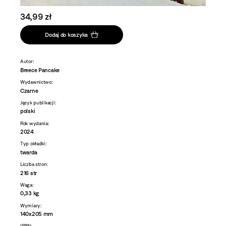
34,99 zł
Dodaj do koszyka
Autor:
Breece Pancake
Wydawnictwo:
Czarne
Język publikacji:
polski
Rok wydania:
2024
Typ okładki:
twarda
Liczba stron:
216 str
Waga:
0,33 kg
Wymiary:
140x205 mm
ISBN: