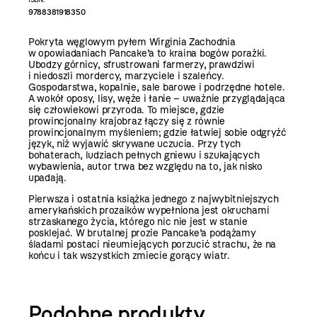
9788381918350
Pokryta węglowym pyłem Wirginia Zachodnia
w opowiadaniach Pancake’a to kraina bogów porażki.
Ubodzy górnicy, sfrustrowani farmerzy, prawdziwi
i niedoszli mordercy, marzyciele i szaleńcy.
Gospodarstwa, kopalnie, sale barowe i podrzędne hotele.
A wokół oposy, lisy, węże i łanie – uważnie przyglądająca
się człowiekowi przyroda. To miejsce, gdzie
prowincjonalny krajobraz łączy się z równie
prowincjonalnym myśleniem; gdzie łatwiej sobie odgryźć
język, niż wyjawić skrywane uczucia. Przy tych
bohaterach, ludziach pełnych gniewu i szukających
wybawienia, autor trwa bez względu na to, jak nisko
upadają.
Pierwsza i ostatnia książka jednego z najwybitniejszych
amerykańskich prozaików wypełniona jest okruchami
strzaskanego życia, którego nic nie jest w stanie
posklejać. W brutalnej prozie Pancake’a podążamy
śladami postaci nieumiejących porzucić strachu, że na
końcu i tak wszystkich zmiecie gorący wiatr.
Podobne produkty