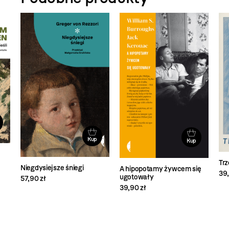
Kup
Kup
Tr
Niegdysiejsze śniegi
A hipopotamy żywcem się
39,
ugotowały
57,90 zł
39,90 zł