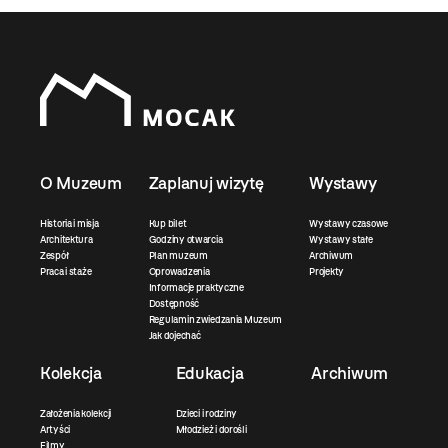
O Muzeum
Zaplanuj wizytę
Wystawy
Historia i misja
Kup bilet
Wystawy czasowe
Architektura
Godziny otwarcia
Wystawy stałe
Zespół
Plan muzeum
Archiwum
Praca i staże
Oprowadzenia
Projekty
Informacje praktyczne
Dostępność
Regulamin zwiedzania Muzeum
Jak dojechać
Kolekcja
Edukacja
Archiwum
Założenia kolekcji
Dzieci i rodziny
Artyści
Młodzież i dorośli
Filmy