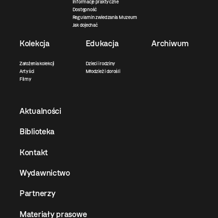
Informacje praktyczne
Dostępność
Regulamin zwiedzania Muzeum
Jak dojechać
Kolekcja
Edukacja
Archiwum
Założenia kolekcji
Dzieci i rodziny
Artyści
Młodzież i dorośli
Filmy
Aktualności
Biblioteka
Kontakt
Wydawnictwo
Partnerzy
Materiały prasowe