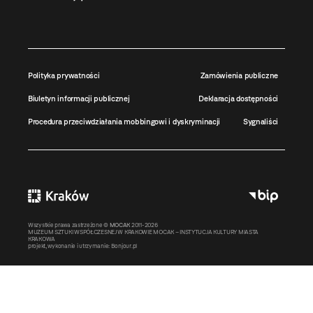
Polityka prywatności
Zamówienia publiczne
Biuletyn informacji publicznej
Deklaracja dostępności
Procedura przeciwdziałania mobbingowi i dyskryminacji
Sygnaliści
Wszystkie prawa zastrzeżone ©
MOCAK
2011-2026
MUZEUM SZTUKI WSPÓŁCZESNEJ W KRAKOWIE MOCAK – INSTYTUCJA KULTURY MIASTA
KRAKOWA
projekt, wykonanie i utrzymanie:
Bonjour.pl