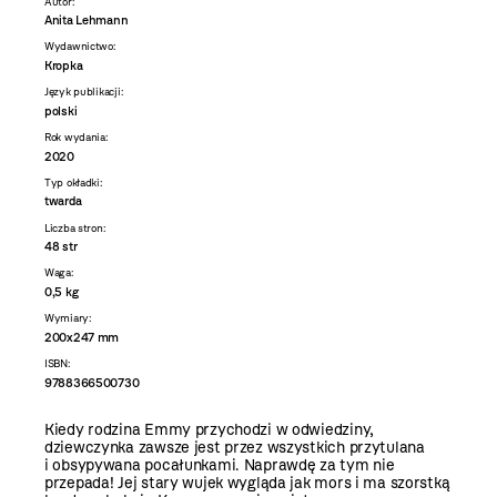
Autor:
Anita Lehmann
Wydawnictwo:
Kropka
Język publikacji:
polski
Rok wydania:
2020
Typ okładki:
twarda
Liczba stron:
48 str
Waga:
0,5 kg
Wymiary:
200x247 mm
ISBN:
9788366500730
Kiedy rodzina Emmy przychodzi w odwiedziny,
dziewczynka zawsze jest przez wszystkich przytulana
i obsypywana pocałunkami. Naprawdę za tym nie
przepada! Jej stary wujek wygląda jak mors i ma szorstką