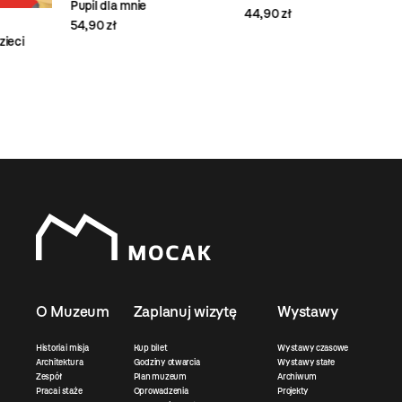
Pupil dla mnie
44,90 zł
32,
54,90 zł
O Muzeum
Zaplanuj wizytę
Wystawy
Historia i misja
Kup bilet
Wystawy czasowe
Architektura
Godziny otwarcia
Wystawy stałe
Zespół
Plan muzeum
Archiwum
Praca i staże
Oprowadzenia
Projekty