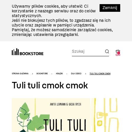
Przejdź
Używamy plików cookies, aby ułatwić Ci
Do
Zamknij
korzystanie z naszego serwisu oraz do celów
Treści
statystycznych.
Jeśli nie blokujesz tych plików, to zgadzasz się na ich
użycie oraz zapisanie w pamięci urządzenia.
Pamiętaj, że możesz samodzielnie zarządzać cookies,
zmieniając ustawienia przeglądarki.
0
0,00
Bookstore
STRONA GŁÓWNA
BOOKSTORE
KSIĄŻKI
DLA DZIECI
TULI TULI CMOK CMOK
-
Tuli tuli cmok cmok
szablon
szczegóły