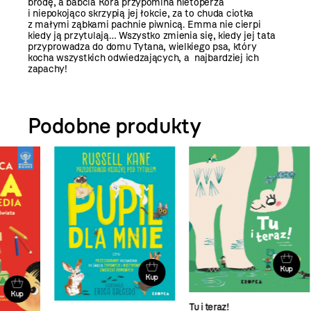
brodę, a babcia Kora przypomina nietoperza
i niepokojąco skrzypią jej łokcie, za to chuda ciotka
z małymi ząbkami pachnie piwnicą. Emma nie cierpi
kiedy ją przytulają… Wszystko zmienia się, kiedy jej tata
przyprowadza do domu Tytana, wielkiego psa, który
kocha wszystkich odwiedzających, a najbardziej ich
zapachy!
Podobne produkty
Kup
Kup
Tu i teraz!
Żar