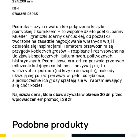
297x206 mm
ISBN:
9788365125965
Poemiks – czyli nowatorskie połączenie książki
poetyckiej z komiksem – to wspólne dzieło poetki Joanny
Mueller i graficzki Joanny Łańcuckiej, od początku
tworzone na zasadzie negocjowania własnych wizji i
dzielenia się inspiracjami. Tematem przewodnim są
przygody kobiecych głosów – rozpisane i rozrysowane na
tle zjawisk społecznych, kulturalnych, politycznych,
historycznych. Poemiksowe oratorium pozwala przerwać
milczenie kolejnym solistkom – odzywają się tu
w różnych rejestrach (od krzyku do szeptu), niekiedy
ukazują się po raz pierwszy w pełni odrębności,
a jednocześnie ich głosy splatają się w nabrzmiewający
siłą chór kobiet.
Najniższa cena, która obowiązywała w okresie 30 dni przed
wprowadzeniem promocji: 39 zł
Podobne produkty