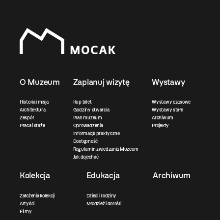
O Muzeum
Zaplanuj wizytę
Wystawy
Historia i misja
Kup bilet
Wystawy czasowe
Architektura
Godziny otwarcia
Wystawy stałe
Zespół
Plan muzeum
Archiwum
Praca i staże
Oprowadzenia
Projekty
Informacje praktyczne
Dostępność
Regulamin zwiedzania Muzeum
Jak dojechać
Kolekcja
Edukacja
Archiwum
Założenia kolekcji
Dzieci i rodziny
Artyści
Młodzież i dorośli
Filmy