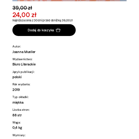
39,00 zł
24,00 zł
Najniższa cena z 30 dni przed obniżką: 39,00 zł
Dodaj do koszyka
Autor:
Joanna Mueller
Wydawnictwo:
Biuro Literackie
Język publikacji:
polski
Rok wydania:
2019
Typ okładki:
miękka
Liczba stron:
88 str
Waga:
0,4 kg
Wymiary: