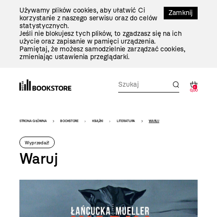
Przejdź
Używamy plików cookies, aby ułatwić Ci
Do
Zamknij
korzystanie z naszego serwisu oraz do celów
Treści
statystycznych.
Jeśli nie blokujesz tych plików, to zgadzasz się na ich
użycie oraz zapisanie w pamięci urządzenia.
Pamiętaj, że możesz samodzielnie zarządzać cookies,
zmieniając ustawienia przeglądarki.
0
0,00
Bookstore
STRONA GŁÓWNA
BOOKSTORE
KSIĄŻKI
LITERATURA
WARUJ
-
Wyprzedaż!
szablon
Waruj
szczegóły