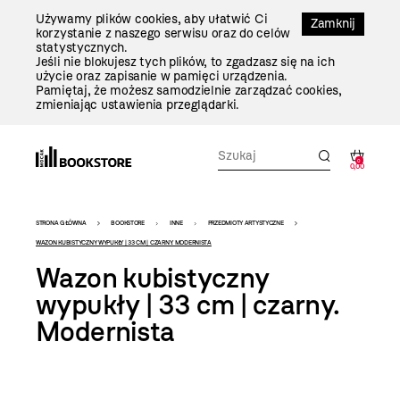
Przejdź
Używamy plików cookies, aby ułatwić Ci
Do
Zamknij
korzystanie z naszego serwisu oraz do celów
Treści
statystycznych.
Jeśli nie blokujesz tych plików, to zgadzasz się na ich
użycie oraz zapisanie w pamięci urządzenia.
Pamiętaj, że możesz samodzielnie zarządzać cookies,
zmieniając ustawienia przeglądarki.
0
0,00
Bookstore
STRONA GŁÓWNA
BOOKSTORE
INNE
PRZEDMIOTY ARTYSTYCZNE
-
WAZON KUBISTYCZNY WYPUKŁY | 33 CM | CZARNY. MODERNISTA
Wazon kubistyczny
szablon
wypukły | 33 cm | czarny.
szczegóły
Modernista