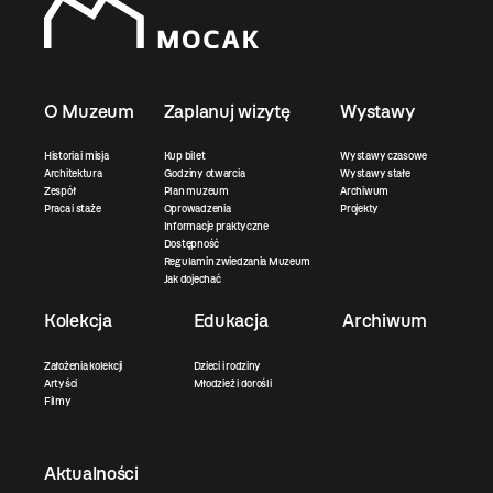
O Muzeum
Zaplanuj wizytę
Wystawy
Historia i misja
Kup bilet
Wystawy czasowe
Architektura
Godziny otwarcia
Wystawy stałe
Zespół
Plan muzeum
Archiwum
Praca i staże
Oprowadzenia
Projekty
Informacje praktyczne
Dostępność
Regulamin zwiedzania Muzeum
Jak dojechać
Kolekcja
Edukacja
Archiwum
Założenia kolekcji
Dzieci i rodziny
Artyści
Młodzież i dorośli
Filmy
Aktualności