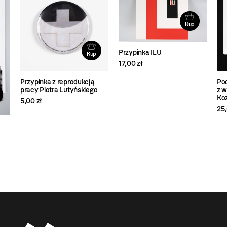
Kup
Przypinka ILU
Kup
17,00 zł
Przypinka z reprodukcją
Pod
pracy Piotra Lutyńskiego
z w
Koz
5,00 zł
25,