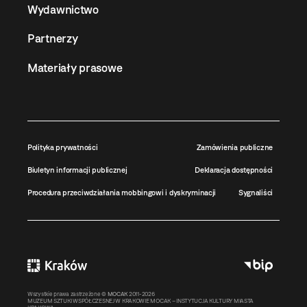
Wydawnictwo
Partnerzy
Materiały prasowe
Polityka prywatności
Zamówienia publiczne
Biuletyn informacji publicznej
Deklaracja dostępności
Procedura przeciwdziałania mobbingowi i dyskryminacji
Sygnaliści
Wszystkie prawa zastrzeżone ©
MOCAK
2011-2026
MUZEUM SZTUKI WSPÓŁCZESNEJ W KRAKOWIE MOCAK – INSTYTUCJA KULTURY MIASTA