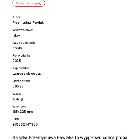
Towar niedostępny
Autor:
Przemysław Pawlak
Wydawnictwo:
Iskry
Język publikacji:
polski
Rok wydania:
2025
Typ okładki:
twarda z obwolutą
Liczba stron:
560 str
Waga:
1,04 kg
Wymiary:
165x225 mm
ISBN:
9788324411955
Książka Przemysława Pawlaka to wyjątkowo udana próba