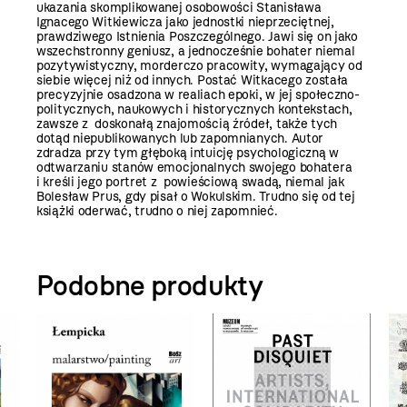
ukazania skomplikowanej osobowości Stanisława
Ignacego Witkiewicza jako jednostki nieprzeciętnej,
prawdziwego Istnienia Poszczególnego. Jawi się on jako
wszechstronny geniusz, a jednocześnie bohater niemal
pozytywistyczny, morderczo pracowity, wymagający od
siebie więcej niż od innych. Postać Witkacego została
precyzyjnie osadzona w realiach epoki, w jej społeczno-
politycznych, naukowych i historycznych kontekstach,
zawsze z doskonałą znajomością źródeł, także tych
dotąd niepublikowanych lub zapomnianych. Autor
zdradza przy tym głęboką intuicję psychologiczną w
odtwarzaniu stanów emocjonalnych swojego bohatera
i kreśli jego portret z powieściową swadą, niemal jak
Bolesław Prus, gdy pisał o Wokulskim. Trudno się od tej
książki oderwać, trudno o niej zapomnieć.
Podobne produkty