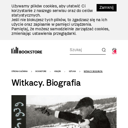
Przejdź
Używamy plików cookies, aby ułatwić Ci
Do
Zamknij
korzystanie z naszego serwisu oraz do celów
Treści
statystycznych.
Jeśli nie blokujesz tych plików, to zgadzasz się na ich
użycie oraz zapisanie w pamięci urządzenia.
Pamiętaj, że możesz samodzielnie zarządzać cookies,
zmieniając ustawienia przeglądarki.
0
0,00
Bookstore
STRONA GŁÓWNA
BOOKSTORE
KSIĄŻKI
SZTUKA
WITKACY. BIOGRAFIA
-
Witkacy. Biografia
szablon
szczegóły