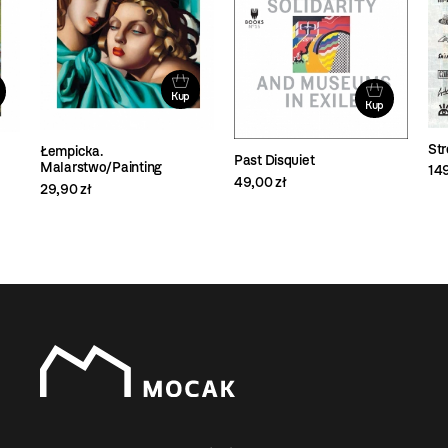
Kup
Kup
Str
Łempicka.
Past Disquiet
Malarstwo/Painting
149
49,00 zł
29,90 zł