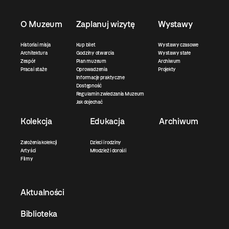
O Muzeum
Zaplanuj wizytę
Wystawy
Historia i misja
Kup bilet
Wystawy czasowe
Architektura
Godziny otwarcia
Wystawy stałe
Zespół
Plan muzeum
Archiwum
Praca i staże
Oprowadzenia
Projekty
Informacje praktyczne
Dostępność
Regulamin zwiedzania Muzeum
Jak dojechać
Kolekcja
Edukacja
Archiwum
Założenia kolekcji
Dzieci i rodziny
Artyści
Młodzież i dorośli
Filmy
Aktualności
Biblioteka