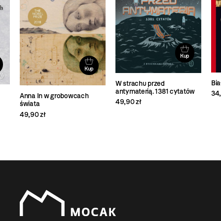
Kup
Kup
Bi
W strachu przed
antymaterią. 1381 cytatów
34,
Anna In w grobowcach
49,90 zł
świata
49,90 zł