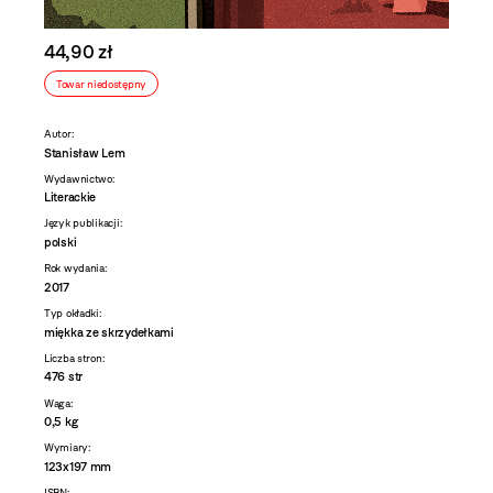
44,90 zł
Towar niedostępny
Autor:
Stanisław Lem
Wydawnictwo:
Literackie
Język publikacji:
polski
Rok wydania:
2017
Typ okładki:
miękka ze skrzydełkami
Liczba stron:
476 str
Waga:
0,5 kg
Wymiary:
123x197 mm
ISBN: