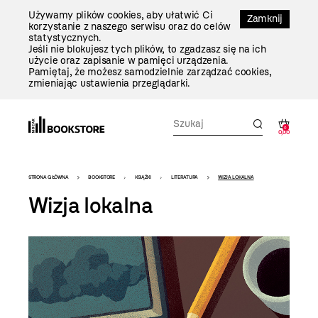
Przejdź
Używamy plików cookies, aby ułatwić Ci
Do
Zamknij
korzystanie z naszego serwisu oraz do celów
Treści
statystycznych.
Jeśli nie blokujesz tych plików, to zgadzasz się na ich
użycie oraz zapisanie w pamięci urządzenia.
Pamiętaj, że możesz samodzielnie zarządzać cookies,
zmieniając ustawienia przeglądarki.
0
0,00
Bookstore
STRONA GŁÓWNA
BOOKSTORE
KSIĄŻKI
LITERATURA
WIZJA LOKALNA
-
Wizja lokalna
szablon
szczegóły