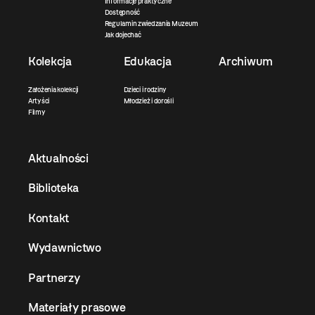
Informacje praktyczne
Dostępność
Regulamin zwiedzania Muzeum
Jak dojechać
Kolekcja
Edukacja
Archiwum
Założenia kolekcji
Dzieci i rodziny
Artyści
Młodzież i dorośli
Filmy
Aktualności
Biblioteka
Kontakt
Wydawnictwo
Partnerzy
Materiały prasowe