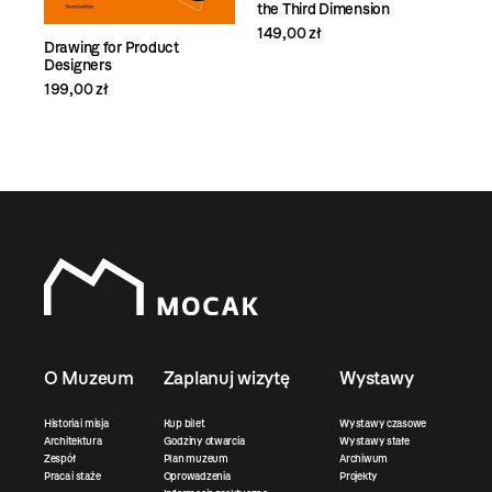
the Third Dimension
149,00 zł
Drawing for Product
Designers
199,00 zł
O Muzeum
Zaplanuj wizytę
Wystawy
Historia i misja
Kup bilet
Wystawy czasowe
Architektura
Godziny otwarcia
Wystawy stałe
Zespół
Plan muzeum
Archiwum
Praca i staże
Oprowadzenia
Projekty