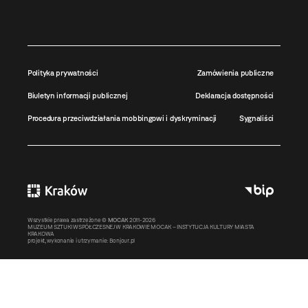
Polityka prywatności
Zamówienia publiczne
Biuletyn informacji publicznej
Deklaracja dostępności
Procedura przeciwdziałania mobbingowi i dyskryminacji
Sygnaliści
Wszystkie prawa zastrzeżone ©
MOCAK
2011-2026
MUZEUM SZTUKI WSPÓŁCZESNEJ W KRAKOWIE MOCAK – INSTYTUCJA KULTURY MIASTA
KRAKOWA
projekt, wykonanie i utrzymanie:
Bonjour.pl