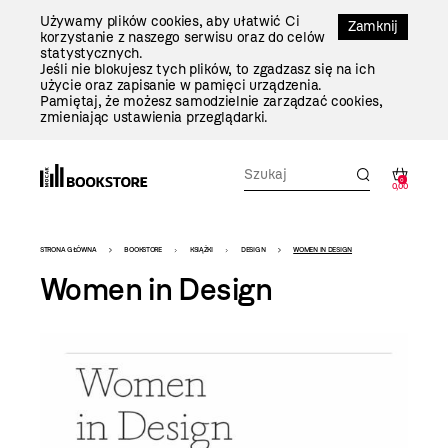
Przejdź
Używamy plików cookies, aby ułatwić Ci
Do
Zamknij
korzystanie z naszego serwisu oraz do celów
Treści
statystycznych.
Jeśli nie blokujesz tych plików, to zgadzasz się na ich
użycie oraz zapisanie w pamięci urządzenia.
Pamiętaj, że możesz samodzielnie zarządzać cookies,
zmieniając ustawienia przeglądarki.
0
0,00
Bookstore
STRONA GŁÓWNA
BOOKSTORE
KSIĄŻKI
DESIGN
WOMEN IN DESIGN
-
Women in Design
szablon
szczegóły