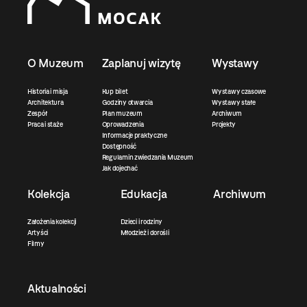
O Muzeum
Zaplanuj wizytę
Wystawy
Historia i misja
Kup bilet
Wystawy czasowe
Architektura
Godziny otwarcia
Wystawy stałe
Zespół
Plan muzeum
Archiwum
Praca i staże
Oprowadzenia
Projekty
Informacje praktyczne
Dostępność
Regulamin zwiedzania Muzeum
Jak dojechać
Kolekcja
Edukacja
Archiwum
Założenia kolekcji
Dzieci i rodziny
Artyści
Młodzież i dorośli
Filmy
Aktualności