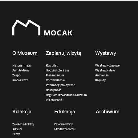
O Muzeum
Zaplanuj wizytę
Wystawy
Historia i misja
Kup bilet
Wystawy czasowe
Architektura
Godziny otwarcia
Wystawy stałe
Zespół
Plan muzeum
Archiwum
Praca i staże
Oprowadzenia
Projekty
Informacje praktyczne
Dostępność
Regulamin zwiedzania Muzeum
Jak dojechać
Kolekcja
Edukacja
Archiwum
Założenia kolekcji
Dzieci i rodziny
Artyści
Młodzież i dorośli
Filmy