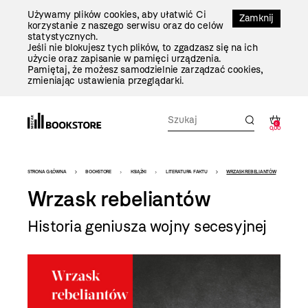
Przejdź
Używamy plików cookies, aby ułatwić Ci
Do
Zamknij
korzystanie z naszego serwisu oraz do celów
Treści
statystycznych.
Jeśli nie blokujesz tych plików, to zgadzasz się na ich
użycie oraz zapisanie w pamięci urządzenia.
Pamiętaj, że możesz samodzielnie zarządzać cookies,
zmieniając ustawienia przeglądarki.
0
0,00
Bookstore
STRONA GŁÓWNA
BOOKSTORE
KSIĄŻKI
LITERATURA FAKTU
WRZASK REBELIANTÓW
-
Wrzask rebeliantów
szablon
Historia geniusza wojny secesyjnej
szczegóły