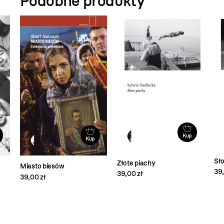
Podobne produkty
Kup
Kup
Sło
Złote piachy
Miasto biesów
39,
39,00 zł
39,00 zł