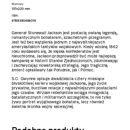
Wymiary:
137x223 mm
ISBN:
9788380496019
Generał Stonewall Jackson jest postacią owianą legendą,
romantycznym bohaterem, szlachetnym przegranym.
Jest też bez wątpienia jednym z najwybitniejszych
amerykańskich taktyków wojskowych. Kiedy wiosną 1862
roku wydawało się, że klęska konfederatów jest
nieuchronna, Jackson przeprowadził być może najlepszą
kampanię w historii Stanów Zjednoczonych, zdumiewając
i zachwycając nowatorską strategią. Jego tragiczną
śmierć opłakiwały tak Południe, jak i Północ.
S.C. Gwynne opisuje dwadzieścia cztery miesiące
błyskotliwej kariery wojskowej Jacksona, jego życie
prywatne, burzliwe relacje z najważniejszymi postaciami
jego czasów.
Wrzask rebeliantów
wciąga mnogością
batalistycznych i militarnych szczegółów, to nie tylko
żywy portret wyjątkowego bohatera, lecz również
świetna kronika wojny secesyjnej.