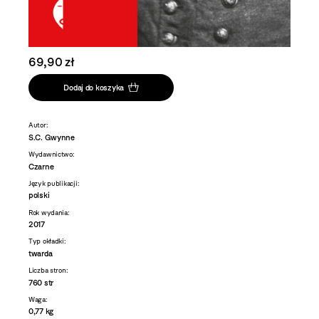
69,90 zł
Dodaj do koszyka
Autor:
S.C. Gwynne
Wydawnictwo:
Czarne
Język publikacji:
polski
Rok wydania:
2017
Typ okładki:
twarda
Liczba stron:
760 str
Waga:
0,77 kg