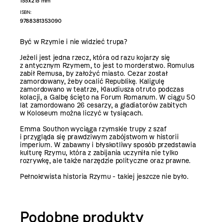
155x215 mm
ISBN:
9788381353090
Być w Rzymie i nie widzieć trupa?
Jeżeli jest jedna rzecz, która od razu kojarzy się
z antycznym Rzymem, to jest to morderstwo. Romulus
zabił Remusa, by założyć miasto. Cezar został
zamordowany, żeby ocalić Republikę. Kaligulę
zamordowano w teatrze, Klaudiusza otruto podczas
kolacji, a Galbę ścięto na Forum Romanum. W ciągu 50
lat zamordowano 26 cesarzy, a gladiatorów zabitych
w Koloseum można liczyć w tysiącach.
Emma Southon wyciąga rzymskie trupy z szaf
i przygląda się prawdziwym zabójstwom w historii
imperium. W zabawny i błyskotliwy sposób przedstawia
kulturę Rzymu, która z zabijania uczyniła nie tylko
rozrywkę, ale także narzędzie polityczne oraz prawne.
Pełnokrwista historia Rzymu - takiej jeszcze nie było.
Podobne produkty