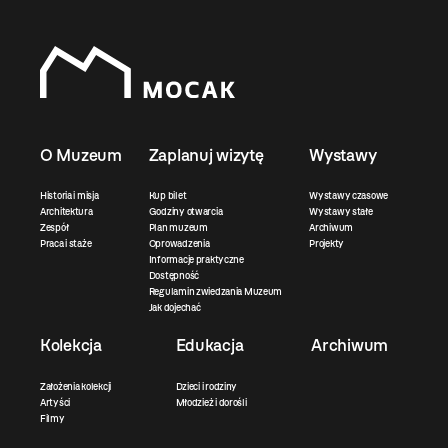
O Muzeum
Zaplanuj wizytę
Wystawy
Historia i misja
Kup bilet
Wystawy czasowe
Architektura
Godziny otwarcia
Wystawy stałe
Zespół
Plan muzeum
Archiwum
Praca i staże
Oprowadzenia
Projekty
Informacje praktyczne
Dostępność
Regulamin zwiedzania Muzeum
Jak dojechać
Kolekcja
Edukacja
Archiwum
Założenia kolekcji
Dzieci i rodziny
Artyści
Młodzież i dorośli
Filmy