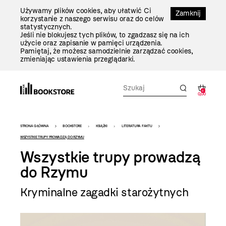
Przejdź
Używamy plików cookies, aby ułatwić Ci
Do
Zamknij
korzystanie z naszego serwisu oraz do celów
Treści
statystycznych.
Jeśli nie blokujesz tych plików, to zgadzasz się na ich
użycie oraz zapisanie w pamięci urządzenia.
Pamiętaj, że możesz samodzielnie zarządzać cookies,
zmieniając ustawienia przeglądarki.
0
0,00
Bookstore
STRONA GŁÓWNA
BOOKSTORE
KSIĄŻKI
LITERATURA FAKTU
-
WSZYSTKIE TRUPY PROWADZĄ DO RZYMU
Wszystkie trupy prowadzą
szablon
do Rzymu
szczegóły
Kryminalne zagadki starożytnych