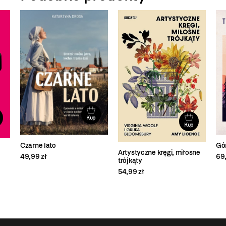
Kup
Kup
Gór
Czarne lato
Artystyczne kręgi, miłosne
69,
49,99 zł
trójkąty
54,99 zł