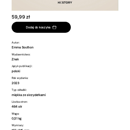
59,99 zł
Dodaj do koszyka
Autor:
Emma Southon
Wydawnictwo:
Znak
Język publikacji:
polski
Rok wydania:
2023
Typ okładki:
miękka ze skrzydełkami
Liczba stron:
464 str
Waga:
0,51 kg
Wymiary: