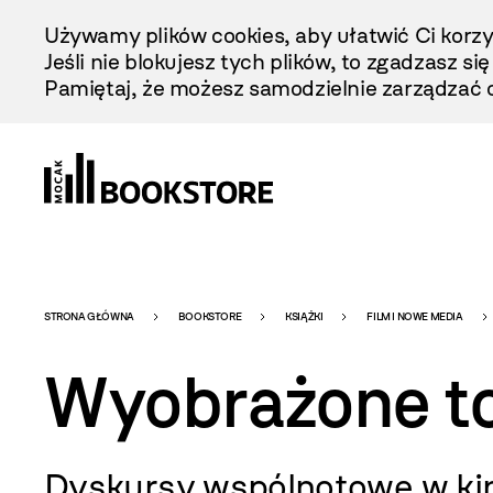
Przejdź
Używamy plików cookies, aby ułatwić Ci korzy
Do
Jeśli nie blokujesz tych plików, to zgadzasz si
Treści
Pamiętaj, że możesz samodzielnie zarządzać c
Bookstore
STRONA GŁÓWNA
BOOKSTORE
KSIĄŻKI
FILM I NOWE MEDIA
Wyobrażone t
-
Dyskursy wspólnotowe w kin