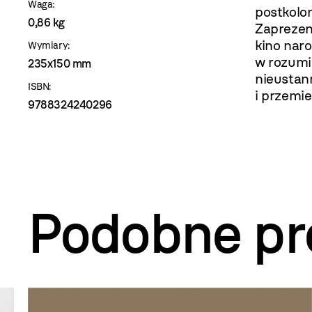
Waga:
postkolon
0,86 kg
Zaprezen
kino nar
Wymiary:
w rozumi
235x150 mm
nieustan
ISBN:
i przemi
9788324240296
Podobne pr