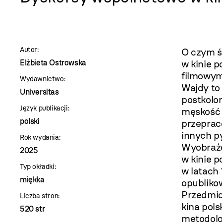
szablon
szczegóły
Autor:
O czym ś
Elżbieta Ostrowska
w kinie p
filmowym
Wydawnictwo:
Wajdy to
Universitas
postkolo
Język publikacji:
męskość 
polski
przeprac
innych p
Rok wydania:
Wyobrażo
2025
w kinie 
Typ okładki:
w latach
miękka
opubliko
Przedmio
Liczba stron:
kina pols
520 str
metodolo