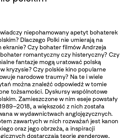
wiadczy niepohamowany apetyt bohaterek
olskim? Dlaczego Polki nie umierają na
 ekranie? Czy bohater filmów Andrzeja
 bohater romantyczny czy histeryczny? Czy
nialne fantazje mogą uratować polską
w kryzysie? Czy polskie kino popularne
owuje narodowe traumy? Na te i wiele
ytań można znaleźć odpowiedź w tomie
ne tożsamości. Dyskursy wspólnotowe
polskim. Zamieszczone w nim eseje powstały
 1989–2018, a większość z nich została
wana w wydawnictwach anglojęzycznych.
tem zawartych w nich rozważań jest kanon
kiego oraz jego obrzeża, a inspiracji
gicznych dostarczają teorie genderowe,