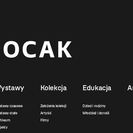
ystawy
Kolekcja
Edukacja
A
stawy czasowe
Założenia kolekcji
Dzieci i rodziny
tawy stałe
Artyści
Młodzież i dorośli
chiwum
Filmy
jekty