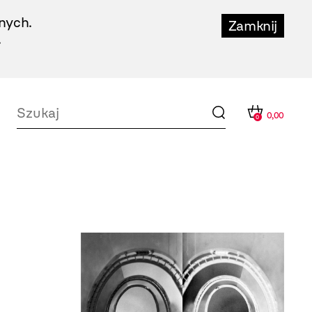
nych.
Zamknij
.
0,00
0