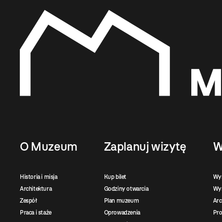
O Muzeum
Zaplanuj wizytę
W
Historia i misja
Kup bilet
Wy
Architektura
Godziny otwarcia
Wys
Zespół
Plan muzeum
Ar
Praca i staże
Oprowadzenia
Pro