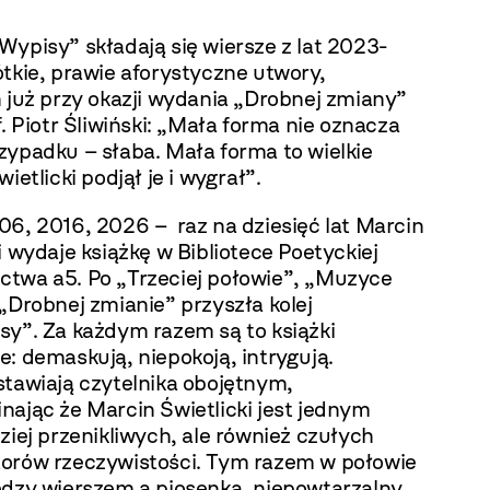
ypisy” składają się wiersze z lat 2023-
tkie, prawie aforystyczne utwory,
 już przy okazji wydania „Drobnej zmiany”
f. Piotr Śliwiński: „Mała forma nie oznacza
zypadku – słaba. Mała forma to wielkie
wietlicki podjął je i wygrał”.
06, 2016, 2026 – raz na dziesięć lat Marcin
i wydaje książkę w Bibliotece Poetyckiej
twa a5. Po „Trzeciej połowie”, „Muzyce
„Drobnej zmianie” przyszła kolej
sy”. Za każdym razem są to książki
: demaskują, niepokoją, intrygują.
stawiają czytelnika obojętnym,
nając że Marcin Świetlicki jest jednym
ziej przenikliwych, ale również czułych
orów rzeczywistości. Tym razem w połowie
edzy wierszem a piosenką, niepowtarzalny