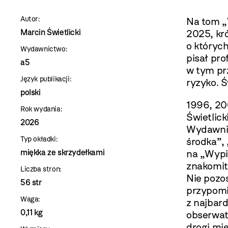
szablon
Autor:
Na tom „W
szczegóły
Marcin Świetlicki
2025, kró
o których
Wydawnictwo:
pisał pro
a5
w tym pr
Język publikacji:
ryzyko. Ś
polski
1996, 20
Rok wydania:
Świetlick
2026
Wydawnic
Typ okładki:
środka”, 
miękka ze skrzydełkami
na „Wypi
znakomite
Liczba stron:
Nie pozo
56 str
przypomi
Waga:
z najbard
0,11 kg
obserwat
drogi mi