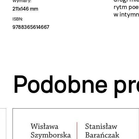
Wymiary:
rytm poez
211x146 mm
w intymn
ISBN:
9788365614667
Podobne pr