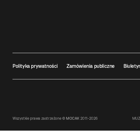
Polityka prywatności
Zamówienia publiczne
Biulety
Wszystkie prawa zastrzeżone ©
MOCAK
2011-2026
MUZ