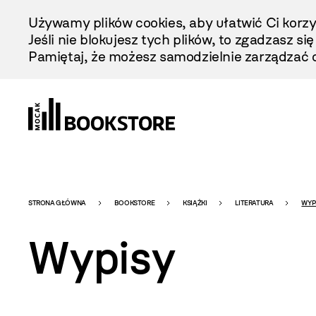
Przejdź
Używamy plików cookies, aby ułatwić Ci korzy
Do
Jeśli nie blokujesz tych plików, to zgadzasz si
Treści
Pamiętaj, że możesz samodzielnie zarządzać c
Bookstore
STRONA GŁÓWNA
BOOKSTORE
KSIĄŻKI
LITERATURA
WYP
Wypisy
-