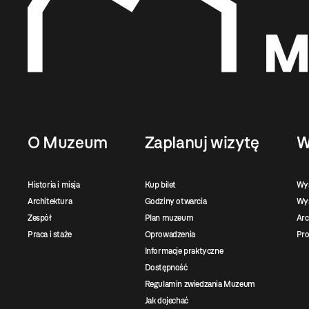
O Muzeum
Zaplanuj wizytę
W
Historia i misja
Kup bilet
Wy
Architektura
Godziny otwarcia
Wys
Zespół
Plan muzeum
Ar
Praca i staże
Oprowadzenia
Pro
Informacje praktyczne
Dostępność
Regulamin zwiedzania Muzeum
Jak dojechać