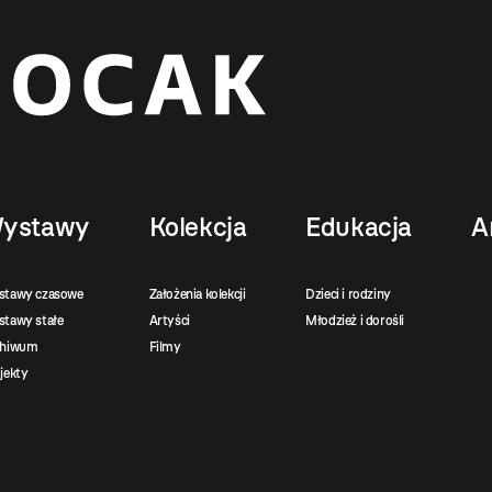
ystawy
Kolekcja
Edukacja
A
stawy czasowe
Założenia kolekcji
Dzieci i rodziny
tawy stałe
Artyści
Młodzież i dorośli
chiwum
Filmy
jekty