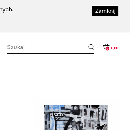
nych.
Zamknij
.
0,00
0