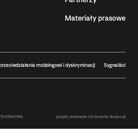
Materiały prasowe
przeciwdziałania mobbingowi i dyskryminacji
Sygnaliści
STA KRAKOWA
projekt, wykonanie i utrzymanie:
Bonjour.pl