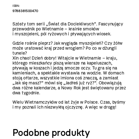
ISBN:
9788381500470
Szósty tom serii „Świat dla Dociekliwych”. Fascynujący
przewodnik po Wietnamie – krainie smoków
i myszojeleni, pól ryżowych i pływających wiosek.
Gdzie rośnie pieprz? Jak wygląda myszojeleń? Czy żółw
może uratować kraj przed wrogiem? Po co w dżungli
tunele?
Xin chao! Dzień dobry! Witajcie w Wietnamie – kraju,
którego mieszkańcy piszą wiersze na kapeluszach,
pływają w koszach i jedzą smocze oczy. Tu gra się na
kamieniach, a spektakle wystawia na wodzie. W domach
stoją ołtarze, wszystkie imiona coś znaczą, a zamiast
„Jak się masz?” mówi się „Jadłeś już ryż?”. Obowiązują
dwa różne kalendarze, a Nowy Rok jest świętowany przez
dwa tygodnie.
Wielu Wietnamczyków od lat żyje w Polsce. Czas, byśmy
i my poznali ich niezwykłą ojczyznę. A więc w drogę!
Podobne produkty