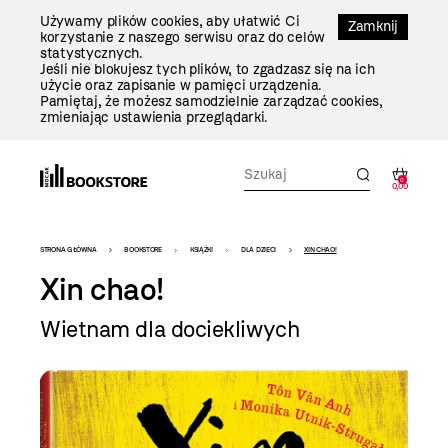
Przejdź
Używamy plików cookies, aby ułatwić Ci
Do
Zamknij
korzystanie z naszego serwisu oraz do celów
Treści
statystycznych.
Jeśli nie blokujesz tych plików, to zgadzasz się na ich
użycie oraz zapisanie w pamięci urządzenia.
Pamiętaj, że możesz samodzielnie zarządzać cookies,
zmieniając ustawienia przeglądarki.
0
0,00
Bookstore
STRONA GŁÓWNA
BOOKSTORE
KSIĄŻKI
DLA DZIECI
XIN CHAO!
-
Xin chao!
szablon
Wietnam dla dociekliwych
szczegóły