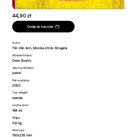
44,90 zł
Dodaj do koszyka
Autor:
Tôn Vân Anh, Monika Utnik-Strugała
Wydawnictwo:
Dwie Siostry
Język publikacji:
polski
Rok wydania:
2020
Typ okładki:
twarda
Liczba stron:
188 str
Waga:
0,6 kg
Wymiary:
150x235 mm