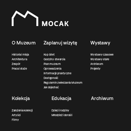
O Muzeum
Zaplanuj wizytę
Wystawy
Historia i misja
Kup bilet
Wystawy czasowe
Architektura
Godziny otwarcia
Wystawy stałe
Zespół
Plan muzeum
Archiwum
Praca i staże
Oprowadzenia
Projekty
Informacje praktyczne
Dostępność
Regulamin zwiedzania Muzeum
Jak dojechać
Kolekcja
Edukacja
Archiwum
Założenia kolekcji
Dzieci i rodziny
Artyści
Młodzież i dorośli
Filmy