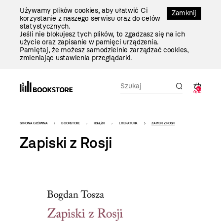
Przejdź
Używamy plików cookies, aby ułatwić Ci
Do
Zamknij
korzystanie z naszego serwisu oraz do celów
Treści
statystycznych.
Jeśli nie blokujesz tych plików, to zgadzasz się na ich
użycie oraz zapisanie w pamięci urządzenia.
Pamiętaj, że możesz samodzielnie zarządzać cookies,
zmieniając ustawienia przeglądarki.
0
0,00
Bookstore
STRONA GŁÓWNA
BOOKSTORE
KSIĄŻKI
LITERATURA
ZAPISKI Z ROSJI
-
Zapiski z Rosji
szablon
szczegóły