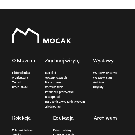
O Muzeum
Zaplanuj wizytę
Wystawy
Historia i misja
Kup bilet
Wystawy czasowe
Architektura
Godziny otwarcia
Wystawy stałe
Zespół
Plan muzeum
Archiwum
Praca i staże
Oprowadzenia
Projekty
Informacje praktyczne
Dostępność
Regulamin zwiedzania Muzeum
Jak dojechać
Kolekcja
Edukacja
Archiwum
Założenia kolekcji
Dzieci i rodziny