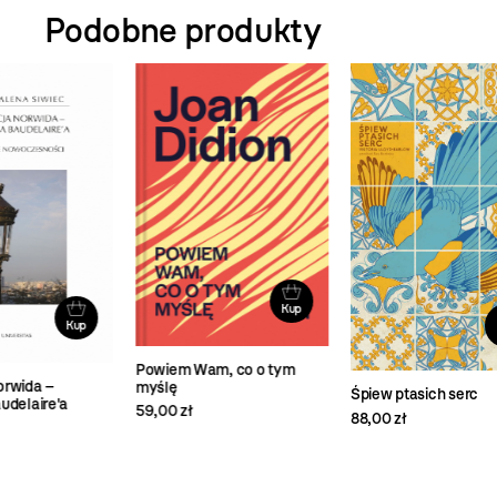
Podobne produkty
Kup
Kup
Powiem Wam, co o tym
Osk
myślę
Śpiew ptasich serc
29,
59,00 zł
88,00 zł