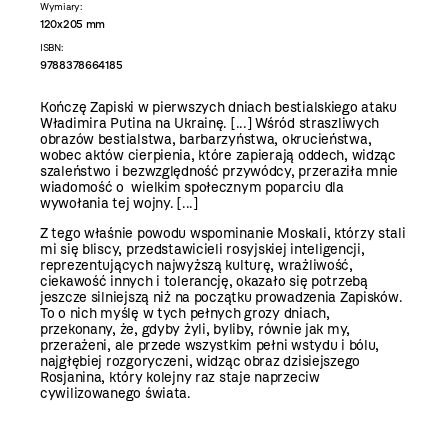
Wymiary:
120x205 mm
ISBN:
9788378664185
Kończę Zapiski w pierwszych dniach bestialskiego ataku
Władimira Putina na Ukrainę. [...] Wśród straszliwych
obrazów bestialstwa, barbarzyństwa, okrucieństwa,
wobec aktów cierpienia, które zapierają oddech, widząc
szaleństwo i bezwzględność przywódcy, przeraziła mnie
wiadomość o wielkim społecznym poparciu dla
wywołania tej wojny. [...]
Z tego właśnie powodu wspominanie Moskali, którzy stali
mi się bliscy, przedstawicieli rosyjskiej inteligencji,
reprezentujących najwyższą kulturę, wrażliwość,
ciekawość innych i tolerancję, okazało się potrzebą
jeszcze silniejszą niż na początku prowadzenia Zapisków.
To o nich myślę w tych pełnych grozy dniach,
przekonany, że, gdyby żyli, byliby, równie jak my,
przerażeni, ale przede wszystkim pełni wstydu i bólu,
najgłębiej rozgoryczeni, widząc obraz dzisiejszego
Rosjanina, który kolejny raz staje naprzeciw
cywilizowanego świata.