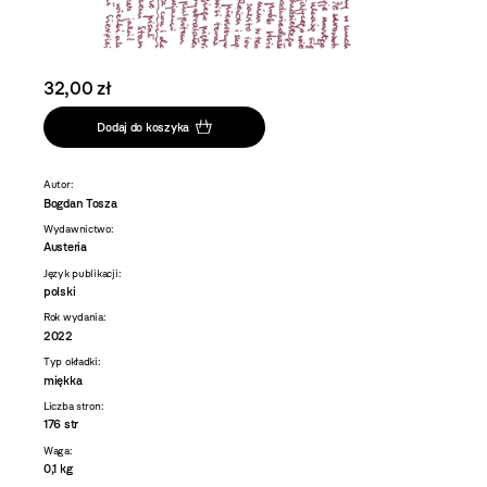
32,00 zł
Dodaj do koszyka
Autor:
Bogdan Tosza
Wydawnictwo:
Austeria
Język publikacji:
polski
Rok wydania:
2022
Typ okładki:
miękka
Liczba stron:
176 str
Waga:
0,1 kg