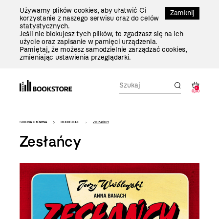
Przejdź
Używamy plików cookies, aby ułatwić Ci
Do
Zamknij
korzystanie z naszego serwisu oraz do celów
Treści
statystycznych.
Jeśli nie blokujesz tych plików, to zgadzasz się na ich
użycie oraz zapisanie w pamięci urządzenia.
Pamiętaj, że możesz samodzielnie zarządzać cookies,
zmieniając ustawienia przeglądarki.
0
0,00
Bookstore
STRONA GŁÓWNA
BOOKSTORE
ZESŁAŃCY
-
Zesłańcy
szablon
szczegóły