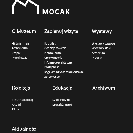
O Muzeum
Zaplanuj wizytę
Wystawy
Historia i misja
Kup bilet
Wystawy czasowe
Architektura
Godziny otwarcia
Wystawy stałe
Zespół
Plan muzeum
Archiwum
Praca i staże
Oprowadzenia
Projekty
Informacje praktyczne
Dostępność
Regulamin zwiedzania Muzeum
Jak dojechać
Kolekcja
Edukacja
Archiwum
Założenia kolekcji
Dzieci i rodziny
Artyści
Młodzież i dorośli
Filmy
Aktualności