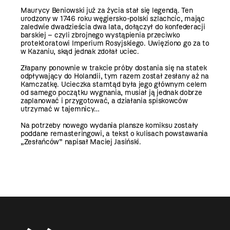
Maurycy Beniowski już za życia stał się legendą. Ten
urodzony w 1746 roku węgiersko-polski szlachcic, mając
zaledwie dwadzieścia dwa lata, dołączył do konfederacji
barskiej – czyli zbrojnego wystąpienia przeciwko
protektoratowi Imperium Rosyjskiego. Uwięziono go za to
w Kazaniu, skąd jednak zdołał uciec.
Złapany ponownie w trakcie próby dostania się na statek
odpływający do Holandii, tym razem został zesłany aż na
Kamczatkę. Ucieczka stamtąd była jego głównym celem
od samego początku wygnania, musiał ją jednak dobrze
zaplanować i przygotować, a działania spiskowców
utrzymać w tajemnicy…
Na potrzeby nowego wydania plansze komiksu zostały
poddane remasteringowi, a tekst o kulisach powstawania
„Zesłańców” napisał Maciej Jasiński.