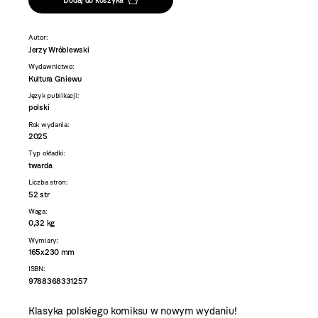
Autor:
Jerzy Wróblewski
Wydawnictwo:
Kultura Gniewu
Język publikacji:
polski
Rok wydania:
2025
Typ okładki:
twarda
Liczba stron:
52 str
Waga:
0,32 kg
Wymiary:
165x230 mm
ISBN:
9788368331257
Klasyka polskiego komiksu w nowym wydaniu!