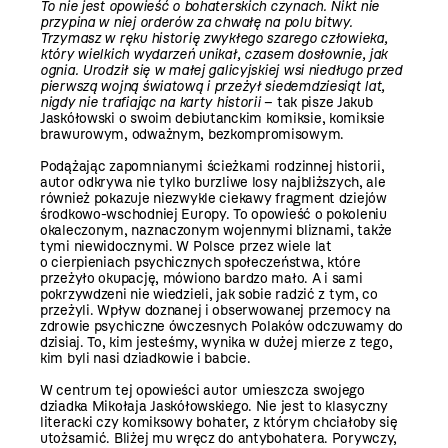
To nie jest opowieść o bohaterskich czynach. Nikt nie
przypina w niej orderów za chwałę na polu bitwy.
Trzymasz w ręku historię zwykłego szarego człowieka,
który wielkich wydarzeń unikał, czasem dosłownie, jak
ognia. Urodził się w małej galicyjskiej wsi niedługo przed
pierwszą wojną światową i przeżył siedemdziesiąt lat,
nigdy nie trafiając na karty historii
– tak pisze Jakub
Jaskółowski o swoim debiutanckim komiksie, komiksie
brawurowym, odważnym, bezkompromisowym.
Podążając zapomnianymi ścieżkami rodzinnej historii,
autor odkrywa nie tylko burzliwe losy najbliższych, ale
również pokazuje niezwykle ciekawy fragment dziejów
środkowo-wschodniej Europy. To opowieść o pokoleniu
okaleczonym, naznaczonym wojennymi bliznami, także
tymi niewidocznymi. W Polsce przez wiele lat
o cierpieniach psychicznych społeczeństwa, które
przeżyło okupację, mówiono bardzo mało. A i sami
pokrzywdzeni nie wiedzieli, jak sobie radzić z tym, co
przeżyli. Wpływ doznanej i obserwowanej przemocy na
zdrowie psychiczne ówczesnych Polaków odczuwamy do
dzisiaj. To, kim jesteśmy, wynika w dużej mierze z tego,
kim byli nasi dziadkowie i babcie.
W centrum tej opowieści autor umieszcza swojego
dziadka Mikołaja Jaskółowskiego. Nie jest to klasyczny
literacki czy komiksowy bohater, z którym chciałoby się
utożsamić. Bliżej mu wręcz do antybohatera. Porywczy,