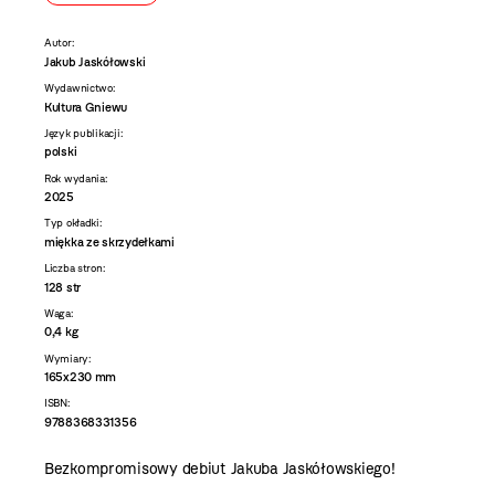
Autor:
Jakub Jaskółowski
Wydawnictwo:
Kultura Gniewu
Język publikacji:
polski
Rok wydania:
2025
Typ okładki:
miękka ze skrzydełkami
Liczba stron:
128 str
Waga:
0,4 kg
Wymiary:
165x230 mm
ISBN:
9788368331356
Bezkompromisowy debiut Jakuba Jaskółowskiego!