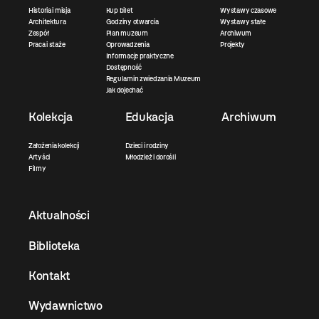
Historia i misja
Kup bilet
Wystawy czasowe
Architektura
Godziny otwarcia
Wystawy stałe
Zespół
Plan muzeum
Archiwum
Praca i staże
Oprowadzenia
Projekty
Informacje praktyczne
Dostępność
Regulamin zwiedzania Muzeum
Jak dojechać
Kolekcja
Edukacja
Archiwum
Założenia kolekcji
Dzieci i rodziny
Artyści
Młodzież i dorośli
Filmy
Aktualności
Biblioteka
Kontakt
Wydawnictwo