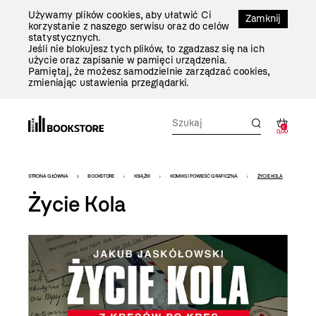
Przejdź
Używamy plików cookies, aby ułatwić Ci
Do
Zamknij
korzystanie z naszego serwisu oraz do celów
Treści
statystycznych.
Jeśli nie blokujesz tych plików, to zgadzasz się na ich
użycie oraz zapisanie w pamięci urządzenia.
Pamiętaj, że możesz samodzielnie zarządzać cookies,
zmieniając ustawienia przeglądarki.
0
0,00
Bookstore
STRONA GŁÓWNA
BOOKSTORE
KSIĄŻKI
KOMIKS I POWIEŚĆ GRAFICZNA
ŻYCIE KOLA
-
Życie Kola
szablon
szczegóły