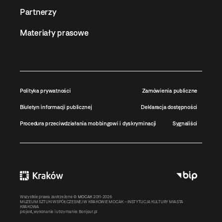
Partnerzy
Materiały prasowe
Polityka prywatności
Zamówienia publiczne
Biuletyn informacji publicznej
Deklaracja dostępności
Procedura przeciwdziałania mobbingowi i dyskryminacji
Sygnaliści
Wszystkie prawa zastrzeżone ©
MOCAK
2011-2026
MUZEUM SZTUKI WSPÓŁCZESNEJ W KRAKOWIE MOCAK – INSTYTUCJA KULTURY MIASTA
KRAKOWA
projekt, wykonanie i utrzymanie:
Bonjour.pl