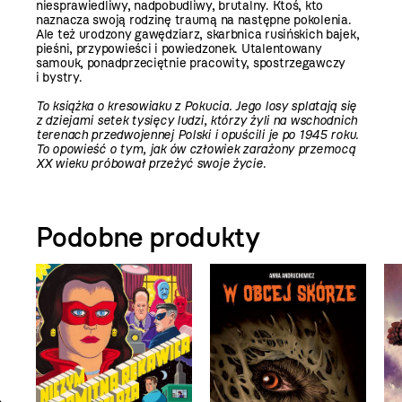
niesprawiedliwy, nadpobudliwy, brutalny. Ktoś, kto
naznacza swoją rodzinę traumą na następne pokolenia.
Ale też urodzony gawędziarz, skarbnica rusińskich bajek,
pieśni, przypowieści i powiedzonek. Utalentowany
samouk, ponadprzeciętnie pracowity, spostrzegawczy
i bystry.
To książka o kresowiaku z Pokucia. Jego losy splatają się
z dziejami setek tysięcy ludzi, którzy żyli na wschodnich
terenach przedwojennej Polski i opuścili je po 1945 roku.
To opowieść o tym, jak ów człowiek zarażony przemocą
XX wieku próbował przeżyć swoje życie
.
Podobne produkty