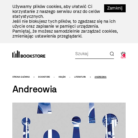
Przejdź
Używamy plików cookies, aby ułatwić Ci
Do
Zamknij
korzystanie z naszego serwisu oraz do celów
Treści
statystycznych.
Jeśli nie blokujesz tych plików, to zgadzasz się na ich
użycie oraz zapisanie w pamięci urządzenia.
Pamiętaj, że możesz samodzielnie zarządzać cookies,
zmieniając ustawienia przeglądarki.
0
0,00
Bookstore
STRONA GŁÓWNA
BOOKSTORE
KSIĄŻKI
LITERATURA
ANDREOWIA
-
Andreowia
szablon
szczegóły