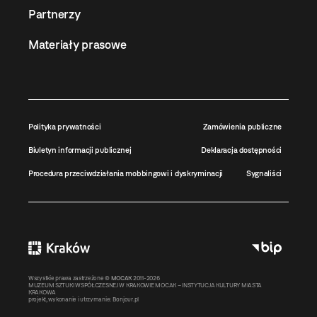
Partnerzy
Materiały prasowe
Polityka prywatności
Zamówienia publiczne
Biuletyn informacji publicznej
Deklaracja dostępności
Procedura przeciwdziałania mobbingowi i dyskryminacji
Sygnaliści
Wszystkie prawa zastrzeżone ©
MOCAK
2011-2026
MUZEUM SZTUKI WSPÓŁCZESNEJ W KRAKOWIE MOCAK – INSTYTUCJA KULTURY MIASTA
KRAKOWA
projekt, wykonanie i utrzymanie:
Bonjour.pl