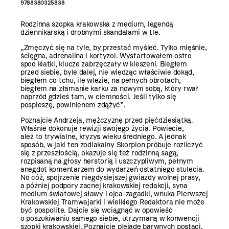
9788380325838
Rodzinna szopka krakowska z medium, legendą
dziennikarską i drobnymi skandalami w tle.
„Zmęczyć się na tyle, by przestać myśleć. Tylko mięśnie,
ścięgna, adrenalina i kortyzol. Wystartowałem ostro
spod klatki, klucze zabrzęczały w kieszeni. Biegłem
przed siebie, byle dalej, nie wiedząc właściwie dokąd,
biegłem co tchu, ile wlezie, na pełnych obrotach,
biegłem na złamanie karku za nowym sobą, który rwał
naprzód gdzieś tam, w ciemności. Jeśli tylko się
pospieszę, powinienem zdążyć”.
Poznajcie Andrzeja, mężczyznę przed pięćdziesiątką.
Właśnie dokonuje rewizji swojego życia. Powiecie,
ależ to trywialne, kryzys wieku średniego. A jednak
sposób, w jaki ten zodiakalny Skorpion próbuje rozliczyć
się z przeszłością, okazuje się też rodzinną sagą,
rozpisaną na głosy herstorią i uszczypliwym, pełnym
anegdot komentarzem do wydarzeń ostatniego stulecia.
No cóż, spojrzenie niegdysiejszej gwiazdy wolnej prasy,
a później podpory zacnej krakowskiej redakcji, syna
medium światowej sławy i ojca-zagadki, wnuka Pierwszej
Krakowskiej Tramwajarki i wielkiego Redaktora nie może
być pospolite. Dajcie się wciągnąć w opowieść
o poszukiwaniu samego siebie, utrzymaną w konwencji
szopki krakowskiej. Poznajcie plejadę barwnych postaci,