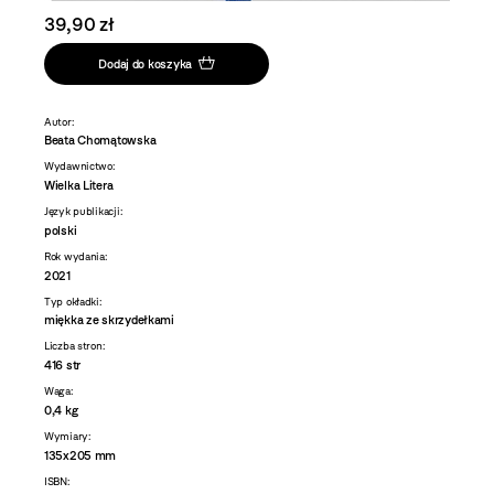
39,90 zł
Dodaj do koszyka
Autor:
Beata Chomątowska
Wydawnictwo:
Wielka Litera
Język publikacji:
polski
Rok wydania:
2021
Typ okładki:
miękka ze skrzydełkami
Liczba stron:
416 str
Waga:
0,4 kg
Wymiary:
135x205 mm
ISBN: