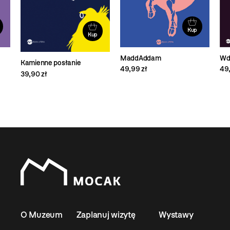
Kup
Kup
MaddAddam
Wd
Kamienne posłanie
49,99 zł
49,
39,90 zł
O Muzeum
Zaplanuj wizytę
Wystawy