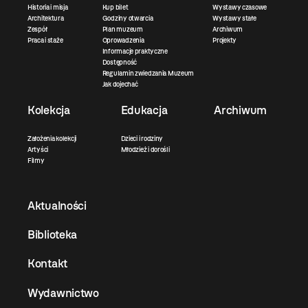
Historia i misja
Kup bilet
Wystawy czasowe
Architektura
Godziny otwarcia
Wystawy stałe
Zespół
Plan muzeum
Archiwum
Praca i staże
Oprowadzenia
Projekty
Informacje praktyczne
Dostępność
Regulamin zwiedzania Muzeum
Jak dojechać
Kolekcja
Edukacja
Archiwum
Założenia kolekcji
Dzieci i rodziny
Artyści
Młodzież i dorośli
Filmy
Aktualności
Biblioteka
Kontakt
Wydawnictwo