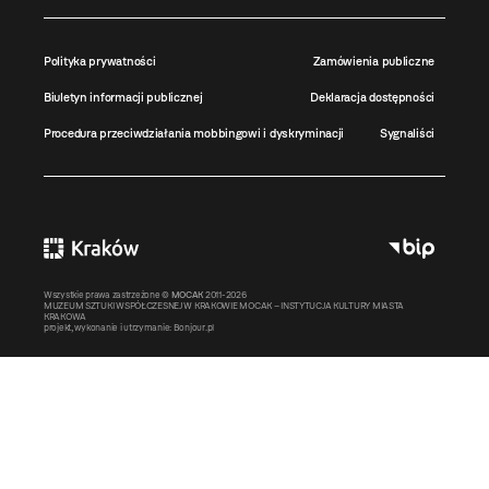
Polityka prywatności
Zamówienia publiczne
Biuletyn informacji publicznej
Deklaracja dostępności
Procedura przeciwdziałania mobbingowi i dyskryminacji
Sygnaliści
Wszystkie prawa zastrzeżone ©
MOCAK
2011-2026
MUZEUM SZTUKI WSPÓŁCZESNEJ W KRAKOWIE MOCAK – INSTYTUCJA KULTURY MIASTA
KRAKOWA
projekt, wykonanie i utrzymanie:
Bonjour.pl