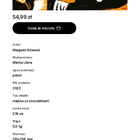
54,99 zł
Dodaj do koszyka
Autor:
Margaret Attwood
Wydawnictwo:
Wielka Litera
Język publikacji:
polski
Rok wydania:
2022
Typ okładki:
miękka ze skrzydełkami
Liczba stron:
576 str
Waga:
0,5 kg
Wymiary:
135x205 mm