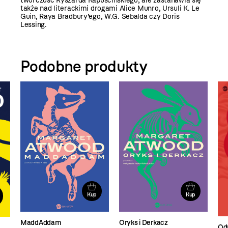
twórczość Ryszarda Kapuścińskiego, ale zastanawia się
także nad literackimi drogami Alice Munro, Ursuli K. Le
Guin, Raya Bradbury’ego, W.G. Sebalda czy Doris
Lessing.
Podobne produkty
Kup
Kup
MaddAddam
Oryks i Derkacz
Od