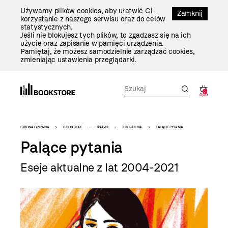
Przejdź
Używamy plików cookies, aby ułatwić Ci
Do
Zamknij
korzystanie z naszego serwisu oraz do celów
Treści
statystycznych.
Jeśli nie blokujesz tych plików, to zgadzasz się na ich
użycie oraz zapisanie w pamięci urządzenia.
Pamiętaj, że możesz samodzielnie zarządzać cookies,
zmieniając ustawienia przeglądarki.
0
0,00
Bookstore
STRONA GŁÓWNA
BOOKSTORE
KSIĄŻKI
LITERATURA
PALĄCE PYTANIA
-
Palące pytania
szablon
Eseje aktualne z lat 2004-2021
szczegóły