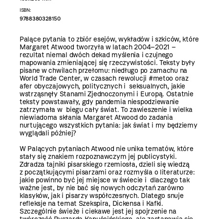
ISBN:
9788380328150
Palące pytania to zbiór esejów, wykładów i szkiców, które
Margaret Atwood tworzyła w latach 2004–2021 –
rezultat niemal dwóch dekad myślenia i czujnego
mapowania zmieniającej się rzeczywistości. Teksty były
pisane w chwilach przełomu: niedługo po zamachu na
World Trade Center, w czasach rewolucji #metoo oraz
afer obyczajowych, politycznych i seksualnych, jakie
wstrząsnęły Stanami Zjednoczonymi i Europą. Ostatnie
teksty powstawały, gdy pandemia niespodziewanie
zatrzymała w biegu cały świat. To zawieszenie i wielka
niewiadoma skłania Margaret Atwood do zadania
nurtującego wszystkich pytania: jak świat i my będziemy
wyglądali później?
W Palących pytaniach Atwood nie unika tematów, które
stały się znakiem rozpoznawczym jej publicystyki.
Zdradza tajniki pisarskiego rzemiosła, dzieli się wiedzą
z początkującymi pisarzami oraz rozmyśla o literaturze:
jakie powinno być jej miejsce w świecie i dlaczego tak
ważne jest, by nie bać się nowych odczytań zarówno
klasyków, jak i pisarzy współczesnych. Dlatego snuje
refleksje na temat Szekspira, Dickensa i Kafki.
Szczególnie świeże i ciekawe jest jej spojrzenie na