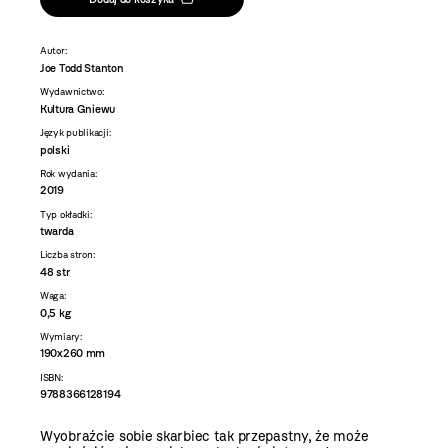
Autor:
Joe Todd Stanton
Wydawnictwo:
Kultura Gniewu
Język publikacji:
polski
Rok wydania:
2019
Typ okładki:
twarda
Liczba stron:
48 str
Waga:
0,5 kg
Wymiary:
190x260 mm
ISBN:
9788366128194
Wyobraźcie sobie skarbiec tak przepastny, że może