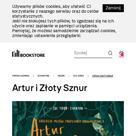
Przejdź
Używamy plików cookies, aby ułatwić Ci
Do
Zamknij
korzystanie z naszego serwisu oraz do celów
Treści
statystycznych.
Jeśli nie blokujesz tych plików, to zgadzasz się na ich
użycie oraz zapisanie w pamięci urządzenia.
Pamiętaj, że możesz samodzielnie zarządzać cookies,
zmieniając ustawienia przeglądarki.
0
0,00
Bookstore
STRONA GŁÓWNA
BOOKSTORE
KSIĄŻKI
DLA DZIECI
ARTUR I ZŁOTY SZNUR
-
Artur i Złoty Sznur
szablon
szczegóły