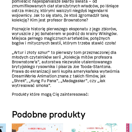
pomieścić najwspanialsze skarby świata – od
zmumifikowanych ciał starożytnych władców, po lśniące
ostrza mieczy, którymi walczyli niegdyś legendarni
wojownicy. Jak to się stało, że ktoś zgromadził taką
kolekcję? Kim jest profesor Brownstone?
Poznajcie historię pierwszego eksponatu z jego zbiorów,
wyruszcie z jej bohaterem w podróż do krainy Wikingów.
Miejsca pełnego magicznych artefaktów, potężnych
bogów i mitycznych bestii, którym trzeba stawić czoła!
„Artur i złoty sznur” to pierwszy tom przeznaczonej dla
młodych czytelników serii „Kolekcja mitów profesora
Brownstone’a”, autorstwa niezwykle utalentowanego
brytyjskiego rysownika i pisarza Joe Tooda-Stantona.
Prawa do ekranizacji serii kupiła amerykańska wytwórnia
DreamWorks Animation znana z takich filmów, jak
„Shrek”, „Kung Fu Pana”, „Madagaskar”, czy „Jak
wytresować smoka”.
Produkty które mogą Cię zainteresować:
Podobne produkty