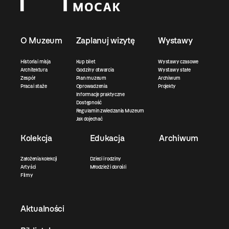
O Muzeum
Zaplanuj wizytę
Wystawy
Historia i misja
Kup bilet
Wystawy czasowe
Architektura
Godziny otwarcia
Wystawy stałe
Zespół
Plan muzeum
Archiwum
Praca i staże
Oprowadzenia
Projekty
Informacje praktyczne
Dostępność
Regulamin zwiedzania Muzeum
Jak dojechać
Kolekcja
Edukacja
Archiwum
Założenia kolekcji
Dzieci i rodziny
Artyści
Młodzież i dorośli
Filmy
Aktualności