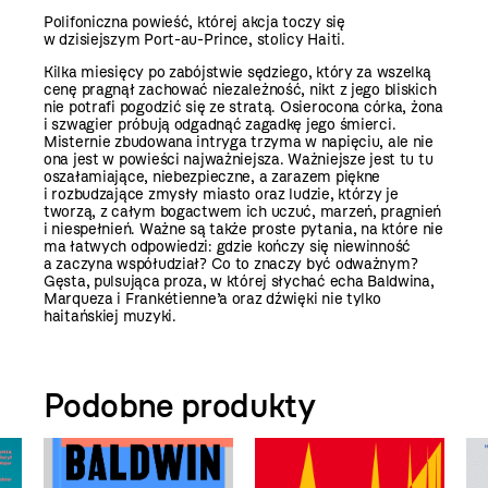
Polifoniczna powieść, której akcja toczy się
w dzisiejszym Port-au-Prince, stolicy Haiti.
Kilka miesięcy po zabójstwie sędziego, który za wszelką
cenę pragnął zachować niezależność, nikt z jego bliskich
nie potrafi pogodzić się ze stratą. Osierocona córka, żona
i szwagier próbują odgadnąć zagadkę jego śmierci.
Misternie zbudowana intryga trzyma w napięciu, ale nie
ona jest w powieści najważniejsza. Ważniejsze jest tu tu
oszałamiające, niebezpieczne, a zarazem piękne
i rozbudzające zmysły miasto oraz ludzie, którzy je
tworzą, z całym bogactwem ich uczuć, marzeń, pragnień
i niespełnień. Ważne są także proste pytania, na które nie
ma łatwych odpowiedzi: gdzie kończy się niewinność
a zaczyna współudział? Co to znaczy być odważnym?
Gęsta, pulsująca proza, w której słychać echa Baldwina,
Marqueza i Frankétienne’a oraz dźwięki nie tylko
haitańskiej muzyki.
Podobne produkty