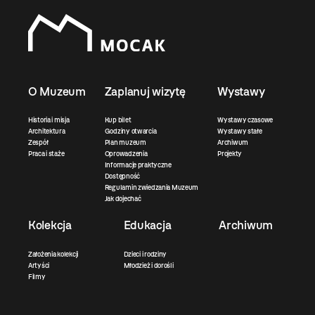
O Muzeum
Zaplanuj wizytę
Wystawy
Historia i misja
Kup bilet
Wystawy czasowe
Architektura
Godziny otwarcia
Wystawy stałe
Zespół
Plan muzeum
Archiwum
Praca i staże
Oprowadzenia
Projekty
Informacje praktyczne
Dostępność
Regulamin zwiedzania Muzeum
Jak dojechać
Kolekcja
Edukacja
Archiwum
Założenia kolekcji
Dzieci i rodziny
Artyści
Młodzież i dorośli
Filmy