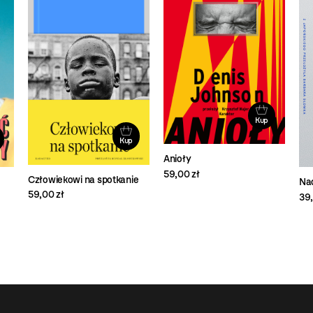
Kup
Kup
Anioły
59,00 zł
Człowiekowi na spotkanie
Na
59,00 zł
39,