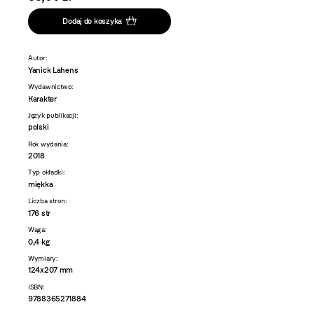
Dodaj do koszyka
Autor:
Yanick Lahens
Wydawnictwo:
Karakter
Język publikacji:
polski
Rok wydania:
2018
Typ okładki:
miękka
Liczba stron:
176 str
Waga:
0,4 kg
Wymiary:
124x207 mm
ISBN:
9788365271884