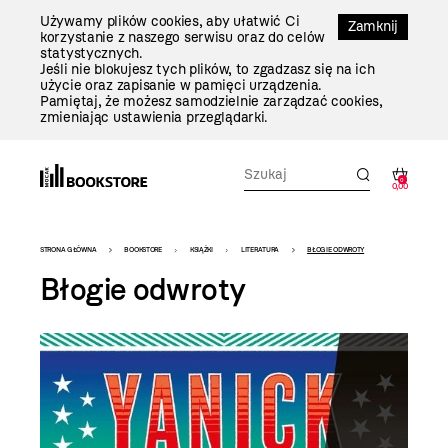
Przejdź
Używamy plików cookies, aby ułatwić Ci
Do
Zamknij
korzystanie z naszego serwisu oraz do celów
Treści
statystycznych.
Jeśli nie blokujesz tych plików, to zgadzasz się na ich
użycie oraz zapisanie w pamięci urządzenia.
Pamiętaj, że możesz samodzielnie zarządzać cookies,
zmieniając ustawienia przeglądarki.
0
0,00
Bookstore
STRONA GŁÓWNA
BOOKSTORE
KSIĄŻKI
LITERATURA
BŁOGIE ODWROTY
-
Błogie odwroty
szablon
szczegóły