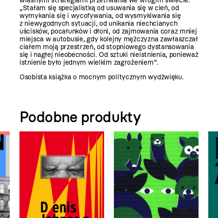
własnymi strategiami przetrwania we wrogim świecie:
„Stałam się specjalistką od usuwania się w cień, od
wymykania się i wycofywania, od wysmykiwania się
z niewygodnych sytuacji, od unikania niechcianych
uścisków, pocałunków i dłoni, od zajmowania coraz mniej
miejsca w autobusie, gdy kolejny mężczyzna zawłaszczał
ciałem moją przestrzeń, od stopniowego dystansowania
się i nagłej nieobecności. Od sztuki nieistnienia, ponieważ
istnienie było jednym wielkim zagrożeniem”.
Osobista książka o mocnym politycznym wydźwięku.
Podobne produkty