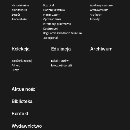
Historia i misja
Kup bilet
Wystawy czasowe
Architektura
Godziny otwarcia
Wystawy stałe
Zespół
Plan muzeum
Archiwum
Praca i staże
Oprowadzenia
Projekty
Informacje praktyczne
Dostępność
Regulamin zwiedzania Muzeum
Jak dojechać
Kolekcja
Edukacja
Archiwum
Założenia kolekcji
Dzieci i rodziny
Artyści
Młodzież i dorośli
Filmy
Aktualności
Biblioteka
Kontakt
Wydawnictwo