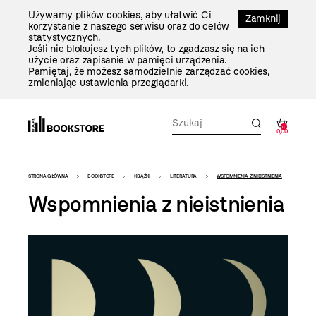
Przejdź
Używamy plików cookies, aby ułatwić Ci
Do
Zamknij
korzystanie z naszego serwisu oraz do celów
Treści
statystycznych.
Jeśli nie blokujesz tych plików, to zgadzasz się na ich
użycie oraz zapisanie w pamięci urządzenia.
Pamiętaj, że możesz samodzielnie zarządzać cookies,
zmieniając ustawienia przeglądarki.
0
0,00
Bookstore
STRONA GŁÓWNA
BOOKSTORE
KSIĄŻKI
LITERATURA
WSPOMNIENIA Z NIEISTNIENIA
-
Wspomnienia z nieistnienia
szablon
szczegóły