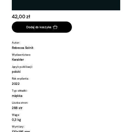
42,00 zł
Dodaj do koszyka
Autor:
Rebecca Solnit
Wydawnictwo:
Karakter
Język publikacji:
polski
Rok wydania:
2022
Typ okładki:
miękka
Liczba stron:
288 str
Waga:
0,3 kg
Wymiary:
120x195 mm