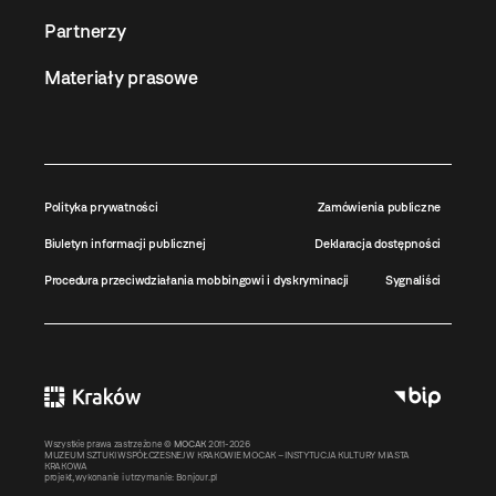
Partnerzy
Materiały prasowe
Polityka prywatności
Zamówienia publiczne
Biuletyn informacji publicznej
Deklaracja dostępności
Procedura przeciwdziałania mobbingowi i dyskryminacji
Sygnaliści
Wszystkie prawa zastrzeżone ©
MOCAK
2011-2026
MUZEUM SZTUKI WSPÓŁCZESNEJ W KRAKOWIE MOCAK – INSTYTUCJA KULTURY MIASTA
KRAKOWA
projekt, wykonanie i utrzymanie:
Bonjour.pl