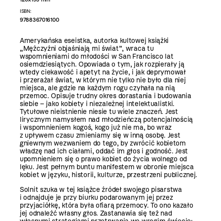
ISBN:
9788367016100
Amerykańska eseistka, autorka kultowej książki
„Mężczyźni objaśniają mi świat”, wraca tu
wspomnieniami do młodości w San Francisco lat
osiemdziesiątych. Opowiada o tym, jak rozpierały ją
wtedy ciekawość i apetyt na życie, i jak deprymował
i przerażał świat, w którym nie tylko nie było dla niej
miejsca, ale gdzie na każdym rogu czyhała na nią
przemoc. Opisuje trudny okres dorastania i budowania
siebie – jako kobiety i niezależnej intelektualistki.
Tytułowe nieistnienie niesie tu wiele znaczeń. Jest
lirycznym namysłem nad młodzieńczą potencjalnością
i wspomnieniem kogoś, kogo już nie ma, bo wraz
z upływem czasu zmieniamy się w inną osobę. Jest
gniewnym wezwaniem do tego, by zwrócić kobietom
władzę nad ich ciałami, oddać im głos i godność. Jest
upomnieniem się o prawo kobiet do życia wolnego od
lęku. Jest pełnym buntu manifestem w obronie miejsca
kobiet w języku, historii, kulturze, przestrzeni publicznej.
Solnit szuka w tej książce źródeł swojego pisarstwa
i odnajduje je przy biurku podarowanym jej przez
przyjaciółkę, która była ofiarą przemocy. To ono kazało
jej odnaleźć własny głos. Zastanawia się też nad