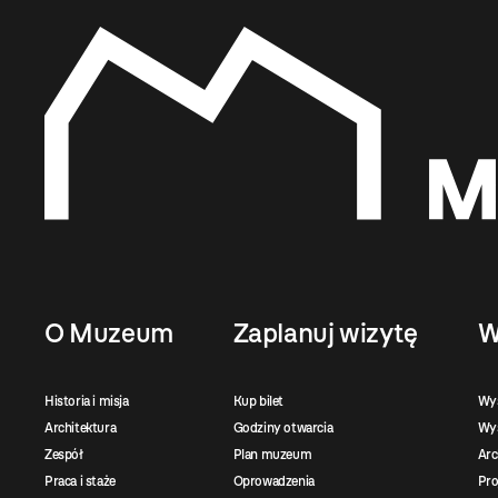
O Muzeum
Zaplanuj wizytę
W
Historia i misja
Kup bilet
Wy
Architektura
Godziny otwarcia
Wys
Zespół
Plan muzeum
Ar
Praca i staże
Oprowadzenia
Pro