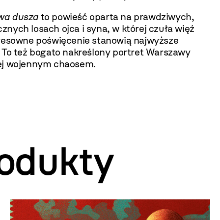
wa dusza
to powieść oparta na prawdziwych,
nych losach ojca i syna, w której czuła więź
eresowne poświęcenie stanowią najwyższe
. To też bogato nakreślony portret Warszawy
ej wojennym chaosem.
odukty