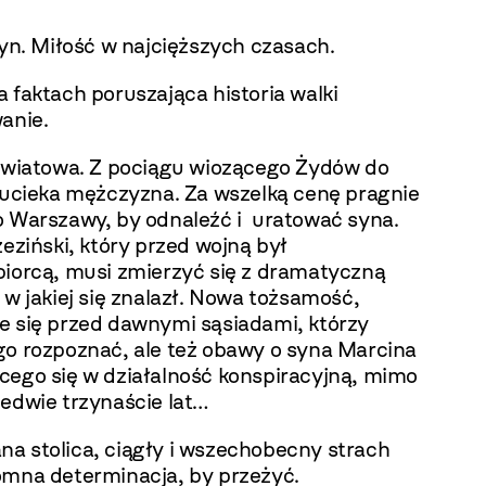
syn. Miłość w najcięższych czasach.
 faktach poruszająca historia walki
anie.
 światowa. Z pociągu wiozącego Żydów do
i ucieka mężczyzna. Za wszelką cenę pragnie
o Warszawy, by odnaleźć i uratować syna.
zeziński, który przed wojną był
biorcą, musi zmierzyć się z dramatyczną
 w jakiej się znalazł. Nowa tożsamość,
e się przed dawnymi sąsiadami, którzy
go rozpoznać, ale też obawy o syna Marcina
cego się w działalność konspiracyjną, mimo
ledwie trzynaście lat…
a stolica, ciągły i wszechobecny strach
omna determinacja, by przeżyć.