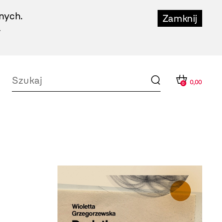
nych.
Zamknij
.
0,00
0