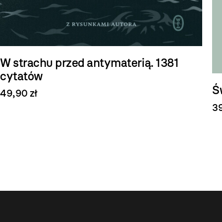
W strachu przed antymaterią. 1381
cytatów
Ś
49,90 zł
39