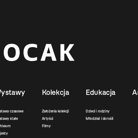
ystawy
Kolekcja
Edukacja
A
stawy czasowe
Założenia kolekcji
Dzieci i rodziny
tawy stałe
Artyści
Młodzież i dorośli
chiwum
Filmy
jekty