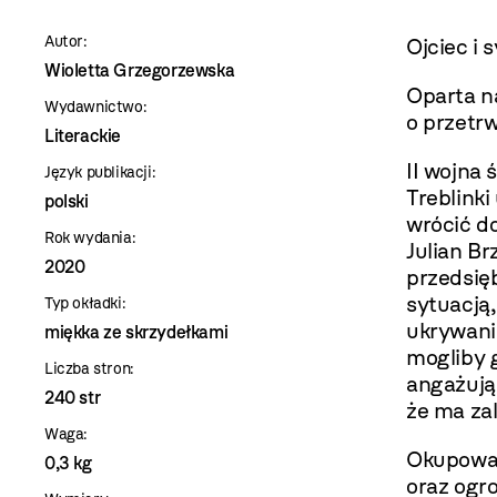
szablon
Autor:
Ojciec i 
szczegóły
Wioletta Grzegorzewska
Oparta na
Wydawnictwo:
o przetrw
Literackie
II wojna
Język publikacji:
Treblink
polski
wrócić d
Rok wydania:
Julian Br
2020
przedsię
sytuacją,
Typ okładki:
ukrywani
miękka ze skrzydełkami
mogliby 
Liczba stron:
angażują
240 str
że ma za
Waga:
Okupowan
0,3 kg
oraz ogr