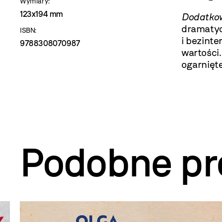
Wymiary:
123x194 mm
Dodatko
dramatycz
ISBN:
i bezint
9788308070987
wartości
ogarnięt
Podobne pr