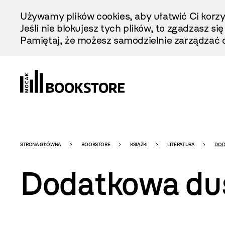
Przejdź
Używamy plików cookies, aby ułatwić Ci korzy
Do
Jeśli nie blokujesz tych plików, to zgadzasz si
Treści
Pamiętaj, że możesz samodzielnie zarządzać c
Bookstore
STRONA GŁÓWNA
BOOKSTORE
KSIĄŻKI
LITERATURA
DOD
Dodatkowa du
-