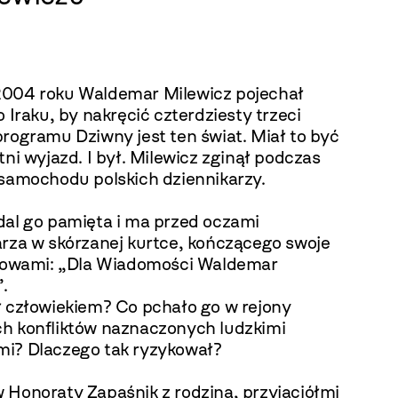
004 roku Waldemar Milewicz pojechał
o Iraku, by nakręcić czterdziesty trzeci
rogramu Dziwny jest ten świat. Miał to być
tni wyjazd. I był. Milewicz zginął podczas
 samochodu polskich dziennikarzy.
dal go pamięta i ma przed oczami
arza w skórzanej kurtce, kończącego swoje
słowami: „Dla Wiadomości Waldemar
.
ł człowiekiem? Co pchało go w rejony
h konfliktów naznaczonych ludzkimi
i? Dlaczego tak ryzykował?
 Honoraty Zapaśnik z rodziną, przyjaciółmi