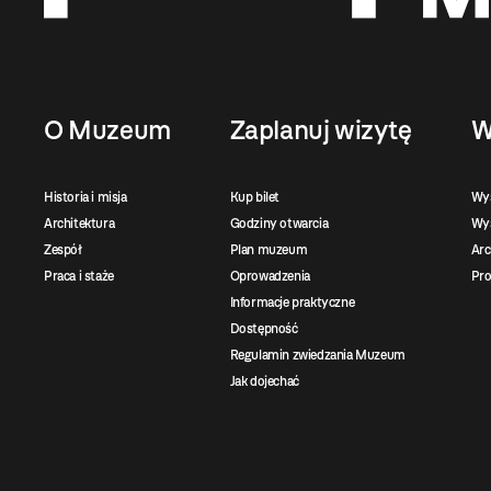
O Muzeum
Zaplanuj wizytę
W
Historia i misja
Kup bilet
Wy
Architektura
Godziny otwarcia
Wys
Zespół
Plan muzeum
Ar
Praca i staże
Oprowadzenia
Pro
Informacje praktyczne
Dostępność
Regulamin zwiedzania Muzeum
Jak dojechać