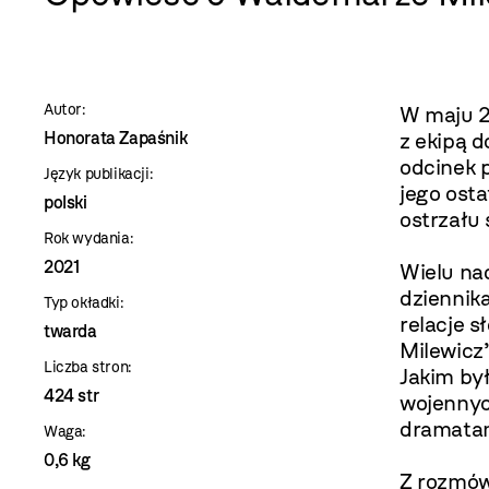
szablon
szczegóły
Autor:
W maju 2
Honorata Zapaśnik
z ekipą d
odcinek p
Język publikacji:
jego osta
polski
ostrzału
Rok wydania:
2021
Wielu na
dziennik
Typ okładki:
relacje 
twarda
Milewicz”
Liczba stron:
Jakim by
424 str
wojennyc
dramatam
Waga:
0,6 kg
Z rozmów