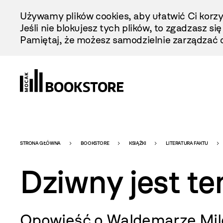
Przejdź
Używamy plików cookies, aby ułatwić Ci korzy
Do
Jeśli nie blokujesz tych plików, to zgadzasz si
Treści
Pamiętaj, że możesz samodzielnie zarządzać c
Bookstore
STRONA GŁÓWNA
BOOKSTORE
KSIĄŻKI
LITERATURA FAKTU
Dziwny jest te
-
Opowieść o Waldemarze Mil