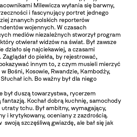
racownikami Milewicza wyłania się barwny,
zeczności i fascynujący portret jednego
dziej znanych polskich reporterów
ondentów wojennych. W czasach
cych mediów niezależnych stworzył program
 który otwierał widzów na świat. Był zawsze
e działo się najciekawiej, a czasami
. Zaglądał do piekła, by rejestrować,
pokazywać innym to, z czym musieli mierzyć
ie w Bośni, Kosowie, Rwandzie, Kambodży,
. Słuchał ich. Bo ważny był dla niego
e był duszą towarzystwa, rycerzem
ą fantazją. Kochał dobrą kuchnię, samochody
o utraty tchu. Był ambitny, wymagający,
y i krytykowany, oceniany z zazdrością.
 swoją szczęśliwą gwiazdę, ale bał się jak