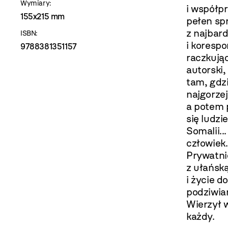
Wymiary:
i współp
155x215 mm
pełen spr
z najbar
ISBN:
i koresp
9788381351157
raczkują
autorski,
tam, gdzi
najgorzej
a potem 
się ludz
Somalii..
człowiek.
Prywatni
z ułańsk
i życie d
podziwian
Wierzył w
każdy.