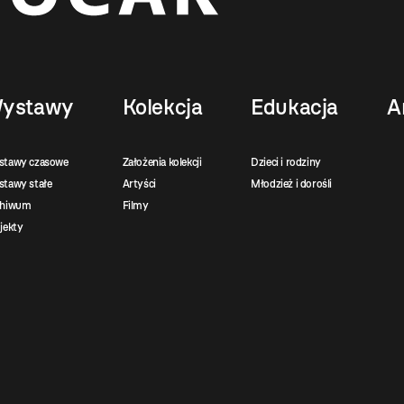
ystawy
Kolekcja
Edukacja
A
stawy czasowe
Założenia kolekcji
Dzieci i rodziny
tawy stałe
Artyści
Młodzież i dorośli
chiwum
Filmy
jekty