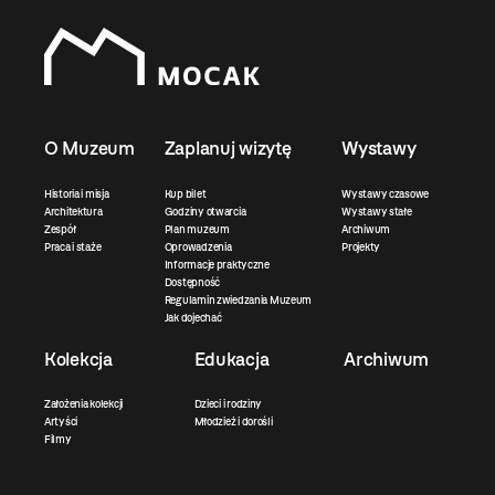
O Muzeum
Zaplanuj wizytę
Wystawy
Historia i misja
Kup bilet
Wystawy czasowe
Architektura
Godziny otwarcia
Wystawy stałe
Zespół
Plan muzeum
Archiwum
Praca i staże
Oprowadzenia
Projekty
Informacje praktyczne
Dostępność
Regulamin zwiedzania Muzeum
Jak dojechać
Kolekcja
Edukacja
Archiwum
Założenia kolekcji
Dzieci i rodziny
Artyści
Młodzież i dorośli
Filmy