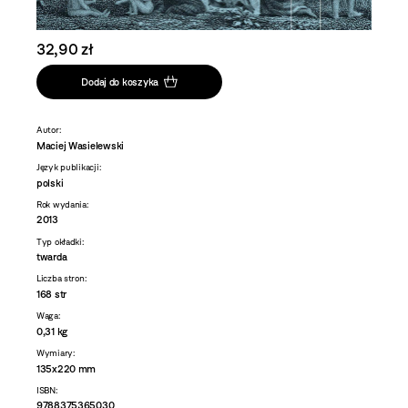
32,90 zł
Dodaj do koszyka
Autor:
Maciej Wasielewski
Język publikacji:
polski
Rok wydania:
2013
Typ okładki:
twarda
Liczba stron:
168 str
Waga:
0,31 kg
Wymiary:
135x220 mm
ISBN:
9788375365030