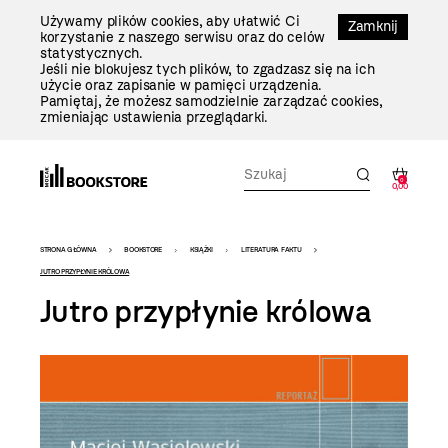
Przejdź
Używamy plików cookies, aby ułatwić Ci
Do
Zamknij
korzystanie z naszego serwisu oraz do celów
Treści
statystycznych.
Jeśli nie blokujesz tych plików, to zgadzasz się na ich
użycie oraz zapisanie w pamięci urządzenia.
Pamiętaj, że możesz samodzielnie zarządzać cookies,
zmieniając ustawienia przeglądarki.
0
0,00
Bookstore
STRONA GŁÓWNA
BOOKSTORE
KSIĄŻKI
LITERATURA FAKTU
-
JUTRO PRZYPŁYNIE KRÓLOWA
Jutro przypłynie królowa
szablon
szczegóły