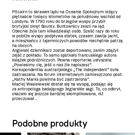
Pitcairn to skrawek lądu na Oceanie Spokojnym leżący
piętnaście tysięcy kilometrów na południowy wschód od
Londynu. W 1790 roku do brzegów wyspy przybił
brytyjski okręt Bounty. Buntownicy zeszli na ląd.
Obecnie żyje tam kilkadziesiąt osób. Sześć razy do roku
w pobliże wyspy podpływa statek, czasem zawija jacht,
a mieszkańcy z tajemniczych powodów niechętnie patrzą
na obcych.
Angielski dziennikarz został deportowany, zanim zdążył
zejść z pokładu. To samo spotkało francuskiego autora
książek podróżniczych. Pewna reporterka usłyszała:
„Powiesimy cię, jeśli o nas źle napiszesz”.
Korespondentka australijskiego „The Independent” była
zastraszana. Na forum internetowym zamieszczono post:
„Kathy Marks powinna być zastrzelona”.
Maciej Wasielewski dostał się na wyspę, podając się
za antropologa badającego żeglarskie sagi. To, co odkrył,
okazało się jeszcze bardziej skomplikowane, niż
przeczuwał…
Podobne produkty