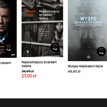
Kup
Kup
Dzi
Najważniejszy wrzesień
54,
świata
Wyspa niebieskich lisów
39,99 zł
49,90 zł
27,00 zł