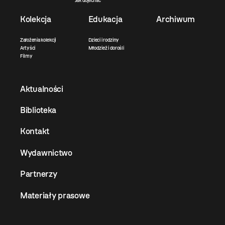
Jak dojechać
Kolekcja
Edukacja
Archiwum
Założenia kolekcji
Dzieci i rodziny
Artyści
Młodzież i dorośli
Filmy
Aktualności
Biblioteka
Kontakt
Wydawnictwo
Partnerzy
Materiały prasowe