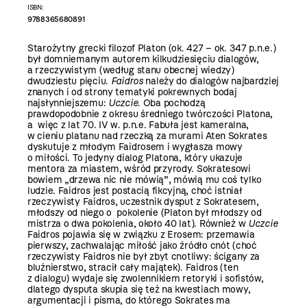
ISBN:
9788365680891
Starożytny grecki filozof Platon (ok. 427 – ok. 347 p.n.e.)
był domniemanym autorem kilkudziesięciu dialogów,
a rzeczywistym (według stanu obecnej wiedzy)
dwudziestu pięciu.
Faidros
należy do dialogów najbardziej
znanych i od strony tematyki pokrewnych bodaj
najsłynniejszemu:
Uczcie
. Oba pochodzą
prawdopodobnie z okresu średniego twórczości Platona,
a więc z lat 70. IV w. p.n.e. Fabuła jest kameralna,
w cieniu platanu nad rzeczką za murami Aten Sokrates
dyskutuje z młodym Faidrosem i wygłasza mowy
o miłości. To jedyny dialog Platona, który ukazuje
mentora za miastem, wśród przyrody. Sokratesowi
bowiem „drzewa nic nie mówią”, mówią mu coś tylko
ludzie. Faidros jest postacią fikcyjną, choć istniał
rzeczywisty Faidros, uczestnik dysput z Sokratesem,
młodszy od niego o pokolenie (Platon był młodszy od
mistrza o dwa pokolenia, około 40 lat). Również w
Uczcie
Faidros pojawia się w związku z Erosem: przemawia
pierwszy, zachwalając miłość jako źródło cnót (choć
rzeczywisty Faidros nie był zbyt cnotliwy: ścigany za
bluźnierstwo, stracił cały majątek). Faidros (ten
z dialogu) wydaje się zwolennikiem retoryki i sofistów,
dlatego dysputa skupia się też na kwestiach mowy,
argumentacji i pisma, do którego Sokrates ma