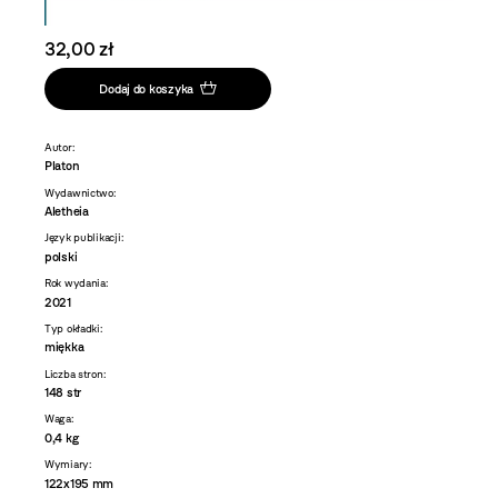
32,00 zł
Dodaj do koszyka
Autor:
Platon
Wydawnictwo:
Aletheia
Język publikacji:
polski
Rok wydania:
2021
Typ okładki:
miękka
Liczba stron:
148 str
Waga:
0,4 kg
Wymiary:
122x195 mm