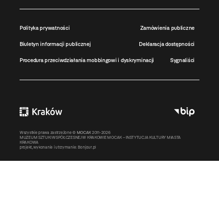
Polityka prywatności
Zamówienia publiczne
Biuletyn informacji publicznej
Deklaracja dostępności
Procedura przeciwdziałania mobbingowi i dyskryminacji
Sygnaliści
Wszystkie prawa zastrzeżone ©
MOCAK
2011-2026
MUZEUM SZTUKI WSPÓŁCZESNEJ W KRAKOWIE MOCAK – INSTYTUCJA KULTURY MIASTA
KRAKOWA
projekt, wykonanie i utrzymanie:
Bonjour.pl