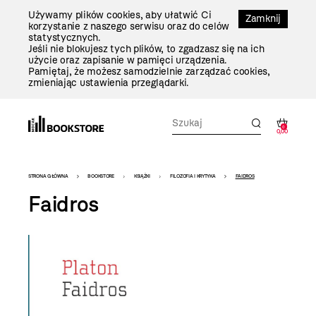
Przejdź
Używamy plików cookies, aby ułatwić Ci
Do
Zamknij
korzystanie z naszego serwisu oraz do celów
Treści
statystycznych.
Jeśli nie blokujesz tych plików, to zgadzasz się na ich
użycie oraz zapisanie w pamięci urządzenia.
Pamiętaj, że możesz samodzielnie zarządzać cookies,
zmieniając ustawienia przeglądarki.
0
0,00
Bookstore
STRONA GŁÓWNA
BOOKSTORE
KSIĄŻKI
FILOZOFIA I KRYTYKA
FAIDROS
-
Faidros
szablon
szczegóły