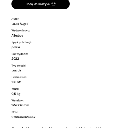
Dodaj do koszyka
Autor:
Laura Augsti
Wydawnictwo:
Albatros
Język publikacji:
polski
Rok wydania:
2022
Typ okładki:
twarda
Liczba stron:
160 str
Waga:
0,5 kg
Wymiary:
175x245mm
ISBN:
9788367426657