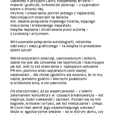
Opowieść o przyjaźni Laury, hiszpańskiej artystki –
malarki i graficzki, miłośniczki zwierząt – z syjamskim
kotem o imieniu Hej.
Intymny i uniwersalny portret jednego z najbardziej
fascynujących stworzeń na świecie.
Kot. Idealne połączenie miękkiego futerka, kojącego
miauczenia i królewskiego majestatu.
Książka napisana i zilustrowana przez autorkę –
z czułością i artyzmem.
Wirtuozerskie połączenie autobiografii, notatnika
odkrywcy i eseju graficznego – ta książka to prawdziwe
dzieło sztuki!
Wśród wszystkich zwierząt, udomowionych i dzikich,
żadne nie jest dla człowieka tak tajemnicze i fascynujące
jak kot. Jest to też stworzenie z najlepszym aktualnie
PR-em, pomimo wielu wątpliwych cech swojej
osobowości… Ale chyba zgodzimy się wszyscy, że to my,
ludzie, jesteśmy gośćmi i wiernymi poddanymi
w królestwie kota, a nie odwrotnie.
Od starożytności, aż po współczesność – z lekkim
załamaniem koniunktury w czasach średniowiecza – kot
inspiruje, budzi ciekawość i zachwyt. Poznali się na nim
bogowie, królowie i artyści, ale też mieszczanie i chłopi.
W czym tkwi sekret jego oszałamiającego sukcesu?
Może w egalitaryzmie właśnie – bo w którym domu, czy