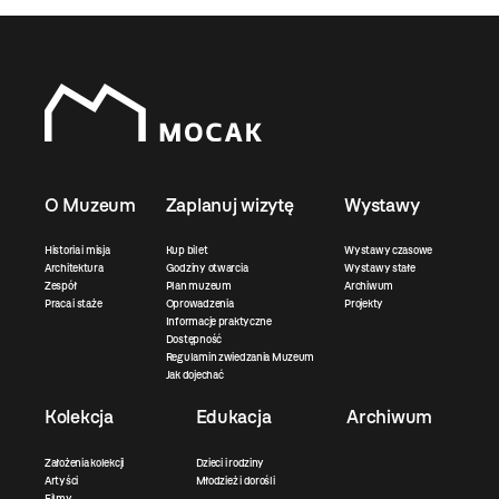
O Muzeum
Zaplanuj wizytę
Wystawy
Historia i misja
Kup bilet
Wystawy czasowe
Architektura
Godziny otwarcia
Wystawy stałe
Zespół
Plan muzeum
Archiwum
Praca i staże
Oprowadzenia
Projekty
Informacje praktyczne
Dostępność
Regulamin zwiedzania Muzeum
Jak dojechać
Kolekcja
Edukacja
Archiwum
Założenia kolekcji
Dzieci i rodziny
Artyści
Młodzież i dorośli
Filmy