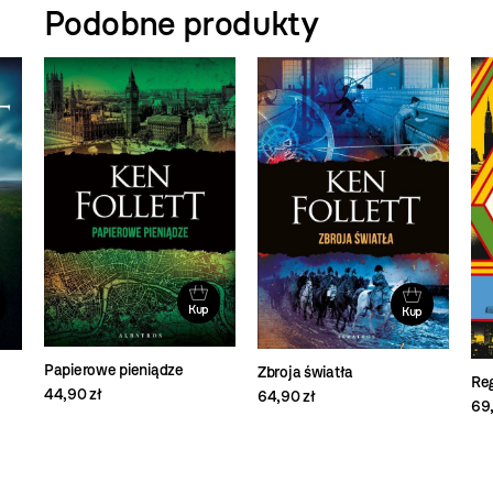
Podobne produkty
Kup
Kup
Papierowe pieniądze
Zbroja światła
Re
44,90 zł
64,90 zł
69,