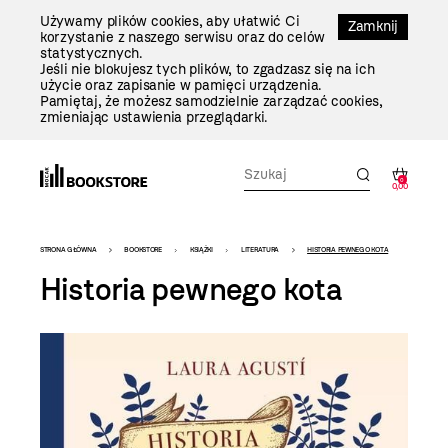
Przejdź
Używamy plików cookies, aby ułatwić Ci
Do
Zamknij
korzystanie z naszego serwisu oraz do celów
Treści
statystycznych.
Jeśli nie blokujesz tych plików, to zgadzasz się na ich
użycie oraz zapisanie w pamięci urządzenia.
Pamiętaj, że możesz samodzielnie zarządzać cookies,
zmieniając ustawienia przeglądarki.
0
0,00
Bookstore
STRONA GŁÓWNA
BOOKSTORE
KSIĄŻKI
LITERATURA
HISTORIA PEWNEGO KOTA
-
Historia pewnego kota
szablon
szczegóły