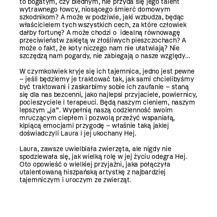
to bogatym, czy biednym, nie przyda się jego talent
wytrawnego łowcy, niosącego śmierć domowym
szkodnikom? A może w podziwie, jaki wzbudza, będąc
właścicielem tych wszystkich cech, za które człowiek
dałby fortunę? A może chodzi o idealną równowagę
przeciwieństw zaklętą w złośliwych pieszczochach? A
może o fakt, że koty niczego nam nie ułatwiają? Nie
szczędzą nam pogardy, nie zabiegają o nasze względy…
W czymkolwiek kryje się ich tajemnica, jedno jest pewne
– jeśli będziemy je traktować tak, jak sami chcielibyśmy
być traktowani i zaskarbimy sobie ich zaufanie – staną
się dla nas bezcenni, jako najlepsi przyjaciele, powiernicy,
pocieszyciele i terapeuci. Będą naszym cieniem, naszym
lepszym „ja”. Wypełnią naszą codzienność swoim
mruczącym ciepłem i pozwolą przeżyć wspaniałą,
kipiącą emocjami przygodę – właśnie taką jakiej
doświadczyli Laura i jej ukochany Hej.
Laura, zawsze uwielbiała zwierzęta, ale nigdy nie
spodziewała się, jak wielką rolę w jej życiu odegra Hej.
Oto opowieść o wielkiej przyjaźni, jaka połączyła
utalentowaną hiszpańską artystkę z najbardziej
tajemniczym i uroczym ze zwierząt.