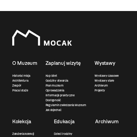
O Muzeum
Zaplanuj wizytę
Wystawy
Historia i misja
Kup bilet
Wystawy czasowe
Architektura
Godziny otwarcia
Wystawy stałe
Zespół
Plan muzeum
Archiwum
Praca i staże
Oprowadzenia
Projekty
Informacje praktyczne
Dostępność
Regulamin zwiedzania Muzeum
Jak dojechać
Kolekcja
Edukacja
Archiwum
Założenia kolekcji
Dzieci i rodziny