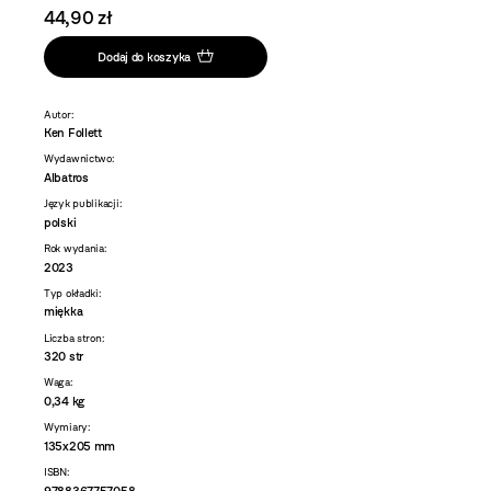
44,90 zł
Dodaj do koszyka
Autor:
Ken Follett
Wydawnictwo:
Albatros
Język publikacji:
polski
Rok wydania:
2023
Typ okładki:
miękka
Liczba stron:
320 str
Waga:
0,34 kg
Wymiary:
135x205 mm
ISBN:
9788367757058