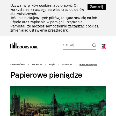
Przejdź
Używamy plików cookies, aby ułatwić Ci
Do
Zamknij
korzystanie z naszego serwisu oraz do celów
Treści
statystycznych.
Jeśli nie blokujesz tych plików, to zgadzasz się na ich
użycie oraz zapisanie w pamięci urządzenia.
Pamiętaj, że możesz samodzielnie zarządzać cookies,
zmieniając ustawienia przeglądarki.
0
0,00
Bookstore
STRONA GŁÓWNA
BOOKSTORE
KSIĄŻKI
LITERATURA
PAPIEROWE PIENIĄDZE
-
Papierowe pieniądze
szablon
szczegóły