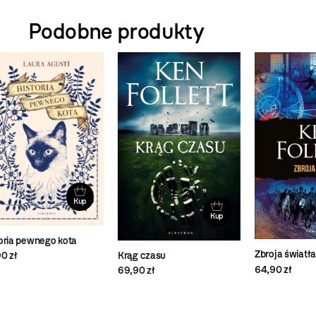
Podobne produkty
Kup
Kup
Zbroja światła
Krąg czasu
Re
64,90 zł
69,90 zł
69,