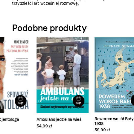
trzydzieści lat wcześniej rozmowę.
Podobne produkty
Kup
Kup
Gór
Rowerem wokół Bałyku
Ambulans jedzie na wieś
1938
69,
54,99 zł
59,99 zł