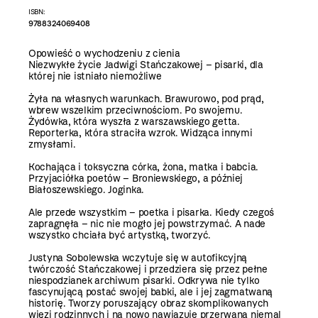
ISBN:
9788324069408
Opowieść o wychodzeniu z cienia
Niezwykłe życie Jadwigi Stańczakowej – pisarki, dla
której nie istniało niemożliwe
Żyła na własnych warunkach. Brawurowo, pod prąd,
wbrew wszelkim przeciwnościom. Po swojemu.
Żydówka, która wyszła z warszawskiego getta.
Reporterka, która straciła wzrok. Widząca innymi
zmysłami.
Kochająca i toksyczna córka, żona, matka i babcia.
Przyjaciółka poetów – Broniewskiego, a później
Białoszewskiego. Joginka.
Ale przede wszystkim – poetka i pisarka. Kiedy czegoś
zapragnęła – nic nie mogło jej powstrzymać. A nade
wszystko chciała być artystką, tworzyć.
Justyna Sobolewska wczytuje się w autofikcyjną
twórczość Stańczakowej i przedziera się przez pełne
niespodzianek archiwum pisarki. Odkrywa nie tylko
fascynującą postać swojej babki, ale i jej zagmatwaną
historię. Tworzy poruszający obraz skomplikowanych
więzi rodzinnych i na nowo nawiązuje przerwaną niemal