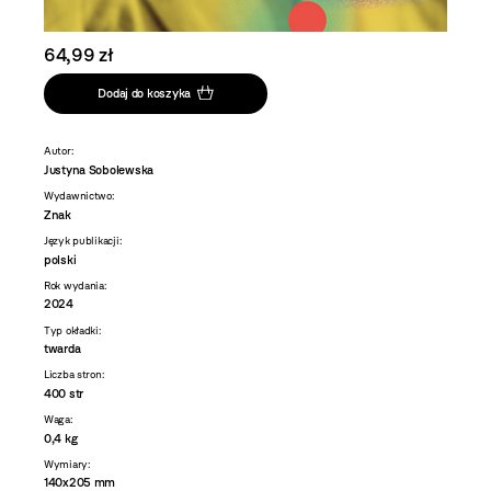
64,99 zł
Dodaj do koszyka
Autor:
Justyna Sobolewska
Wydawnictwo:
Znak
Język publikacji:
polski
Rok wydania:
2024
Typ okładki:
twarda
Liczba stron:
400 str
Waga:
0,4 kg
Wymiary:
140x205 mm