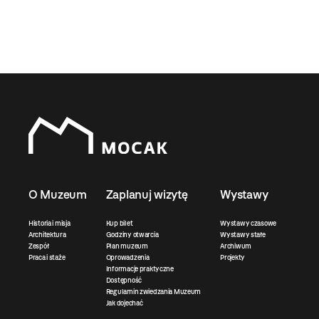
O Muzeum
Zaplanuj wizytę
Wystawy
Historia i misja
Kup bilet
Wystawy czasowe
Architektura
Godziny otwarcia
Wystawy stałe
Zespół
Plan muzeum
Archiwum
Praca i staże
Oprowadzenia
Projekty
Informacje praktyczne
Dostępność
Regulamin zwiedzania Muzeum
Jak dojechać