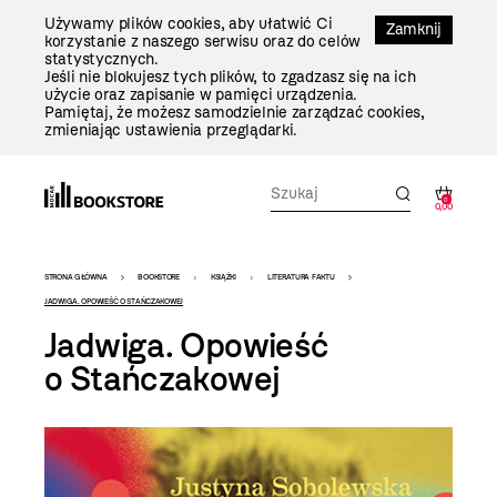
Przejdź
Używamy plików cookies, aby ułatwić Ci
Do
Zamknij
korzystanie z naszego serwisu oraz do celów
Treści
statystycznych.
Jeśli nie blokujesz tych plików, to zgadzasz się na ich
użycie oraz zapisanie w pamięci urządzenia.
Pamiętaj, że możesz samodzielnie zarządzać cookies,
zmieniając ustawienia przeglądarki.
0
0,00
Bookstore
STRONA GŁÓWNA
BOOKSTORE
KSIĄŻKI
LITERATURA FAKTU
-
JADWIGA. OPOWIEŚĆ O STAŃCZAKOWEJ
Jadwiga. Opowieść
szablon
o Stańczakowej
szczegóły