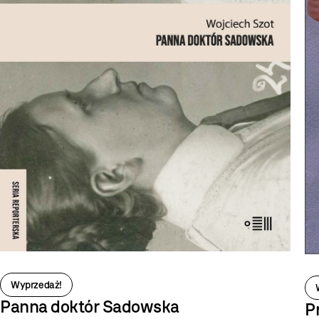
Wyprzedaż!
Panna doktór Sadowska
P