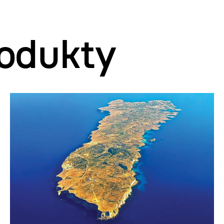
odukty