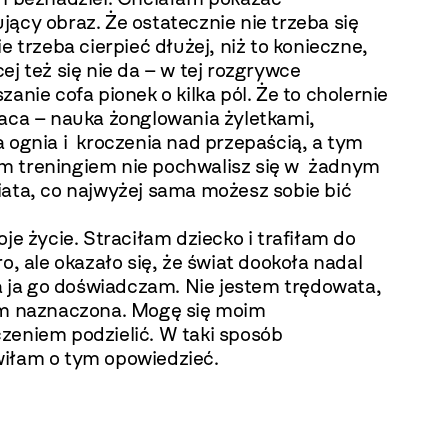
ący obraz. Że ostatecznie nie trzeba się
ie trzeba cierpieć dłużej, niż to konieczne,
ej też się nie da – w tej rozgrywce
zanie cofa pionek o kilka pól. Że to cholernie
raca – nauka żonglowania żyletkami,
 ognia i kroczenia nad przepaścią, a tym
 treningiem nie pochwalisz się w żadnym
iata, co najwyżej sama możesz sobie bić
oje życie. Straciłam dziecko i trafiłam do
ro, ale okazało się, że świat dookoła nadal
 a ja go doświadczam. Nie jestem trędowata,
em naznaczona. Mogę się moim
zeniem podzielić. W taki sposób
iłam o tym opowiedzieć.