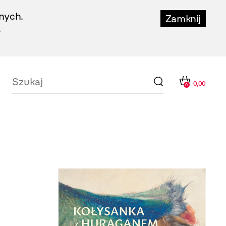
nych.
Zamknij
.
0,00
0