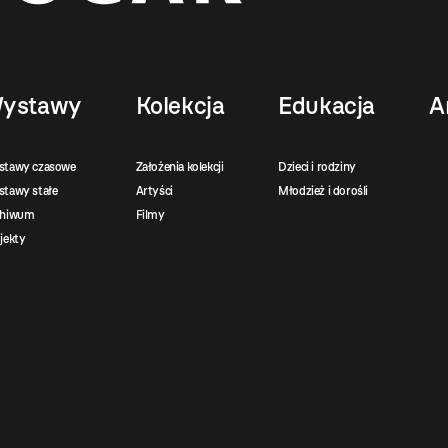
ystawy
Kolekcja
Edukacja
A
stawy czasowe
Założenia kolekcji
Dzieci i rodziny
tawy stałe
Artyści
Młodzież i dorośli
chiwum
Filmy
jekty