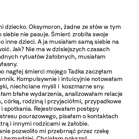
i dziecko. Oksymoron, żadne ze słów w tym
 siebie nie pasuje. Śmierć zrobiła swoje
po inne dzieci. A ja musiałam samą siebie na
oić. Jak? Nie ma w dzisiejszych czasach
adnych rytuałów żałobnych, musiałam
własny.
po nagłej śmierci mojego Tadka zaczęłam
iennik. Kompulsywnie i intuicyjnie notowałam
ęki, niechciane myśli i koszmarne sny.
łam błahe wydarzenia, analizowałam relacje
 córką, rodziną i przyjaciółmi, przypadkowe
i spotkania. Rejestrowałam postępy
i stresu pourazowego, pisałam o kontaktach
trą i innymi rodzicami w żałobie.
nie pozwoliło mi przebrnąć przez rzekę
 i beznadziei. Chciałam pokazać