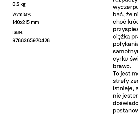
0,5 kg
wyczerpuj
bać, że n
Wymiary:
choć króc
140x215 mm
przyspies
ISBN:
ciężka p
9788365970428
połykania
samotnym
cyrku św
brawo.
To jest m
strefy ze
istnieje,
nie jest
doświadc
postanow