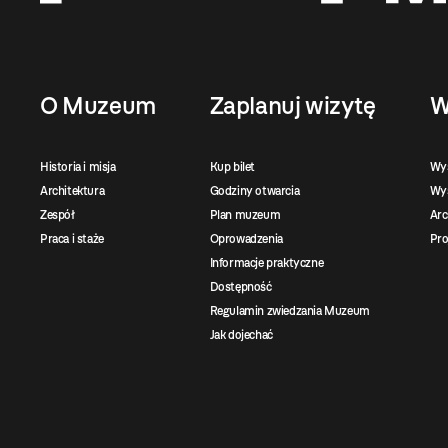
O Muzeum
Zaplanuj wizytę
W
Historia i misja
Kup bilet
Wy
Architektura
Godziny otwarcia
Wys
Zespół
Plan muzeum
Ar
Praca i staże
Oprowadzenia
Pro
Informacje praktyczne
Dostępność
Regulamin zwiedzania Muzeum
Jak dojechać