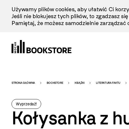
Przejdź
Używamy plików cookies, aby ułatwić Ci korzy
Do
Jeśli nie blokujesz tych plików, to zgadzasz si
Treści
Pamiętaj, że możesz samodzielnie zarządzać c
Bookstore
STRONA GŁÓWNA
BOOKSTORE
KSIĄŻKI
LITERATURA FAKTU
-
Wyprzedaż!
Kołysanka z 