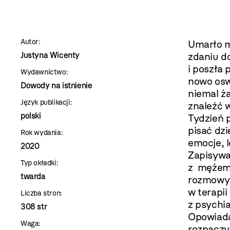
szablon
szczegóły
Autor:
Umarło m
Justyna Wicenty
zdaniu do
i poszła 
Wydawnictwo:
nowo osw
Dowody na istnienie
niemal ż
Język publikacji:
znaleźć 
polski
Tydzień 
pisać dz
Rok wydania:
emocje, l
2020
Zapisywa
Typ okładki:
z mężem,
twarda
rozmowy 
w terapi
Liczba stron:
z psychia
308 str
Opowiada
Waga:
rozpaczy