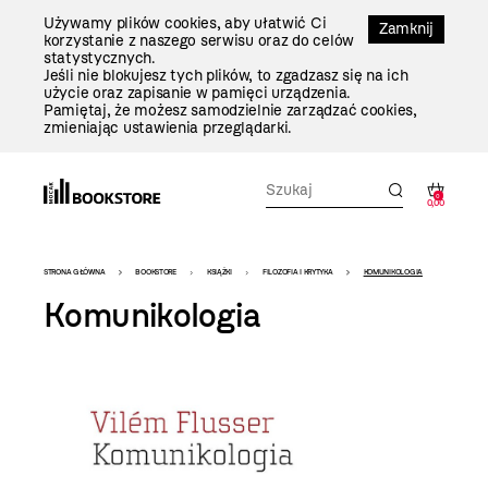
Przejdź
Używamy plików cookies, aby ułatwić Ci
Do
Zamknij
korzystanie z naszego serwisu oraz do celów
Treści
statystycznych.
Jeśli nie blokujesz tych plików, to zgadzasz się na ich
użycie oraz zapisanie w pamięci urządzenia.
Pamiętaj, że możesz samodzielnie zarządzać cookies,
zmieniając ustawienia przeglądarki.
0
0,00
Bookstore
STRONA GŁÓWNA
BOOKSTORE
KSIĄŻKI
FILOZOFIA I KRYTYKA
KOMUNIKOLOGIA
-
Komunikologia
szablon
szczegóły