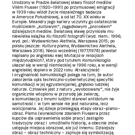
Urodzony w Pradze światowej sławy filozof mediów
Vilém Flusser (1920–1991) po przymusowej emigracji
w 1939 roku wiódł życie niezależnego badacza
w Ameryce Południowej, a od lat 70. XX wieku w
Europie. Meandry jego kariery uczyniły go ostatecznie
myślicielem „kultowym”, zagadkowym „prorokiem”
dzisiejszych mediów. Światową sławę przyniosła mu
niewielka książka
Ku filozofii fotografii
(wyd. niem.: 1996;
wyd. pol.: Wydawnictwo Aletheia, Warszawa 2015; po
polsku jeszcze:
Kultura pisma
, Wydawnictwo Aletheia,
Warszawa 2018). Nieco wcześniej (1977/1978) powstał
napisany po angielsku esej
Mutacja w relacjach
międzyludzkich?
, który pod tytułem
Komunikologia
ukazał się w wersji niemieckiej w 1996 roku, a w wersji
angielskiej dopiero w 2022 roku. Atrakcyjność
i oryginalność komunikologii polega na tym, że autor
zakorzenia opis techniczno-cybernetycznej specyfiki
komunikacji w jej egzystencjalnej, głęboko ludzkiej
naturze. Człowiek jest z natury „wyobcowany”, nie żyje
organicznie wtopiony w przyrodę jak zwierzę,
a komunikacja z innymi ludźmi stanowi antidotum na
samotność i w tym sensie nie jest naturalna, lecz
wolicjonalna. Jej dzieje przebiegają etapy obraz–pismo–
obraz. Pismo (wynalezione zdaniem Flussera przez
kupców dla usprawnienia sobie pracy) zastąpiło
tradycyjny obraz i umożliwiło historię, a obecnie znów
ustępuje miejsca obrazowi, ale już innemu. Dzisiejszy
obraz – obraz techniczny – zajmuje się symbolizacją