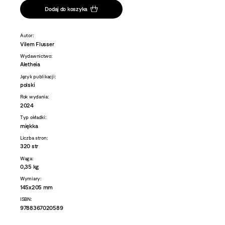
Dodaj do koszyka
Autor:
Vilem Flusser
Wydawnictwo:
Aletheia
Język publikacji:
polski
Rok wydania:
2024
Typ okładki:
miękka
Liczba stron:
320 str
Waga:
0,35 kg
Wymiary:
145x205 mm
ISBN:
9788367020589