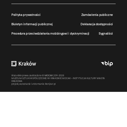
Polityka prywatności
Zamówienia publiczne
Biuletyn informacji publicznej
Deklaracja dostępności
Procedura przeciwdziałania mobbingowi i dyskryminacji
Sygnaliści
Wszystkie prawa zastrzeżone ©
MOCAK
2011-2026
MUZEUM SZTUKI WSPÓŁCZESNEJ W KRAKOWIE MOCAK – INSTYTUCJA KULTURY MIASTA
KRAKOWA
projekt, wykonanie i utrzymanie:
Bonjour.pl