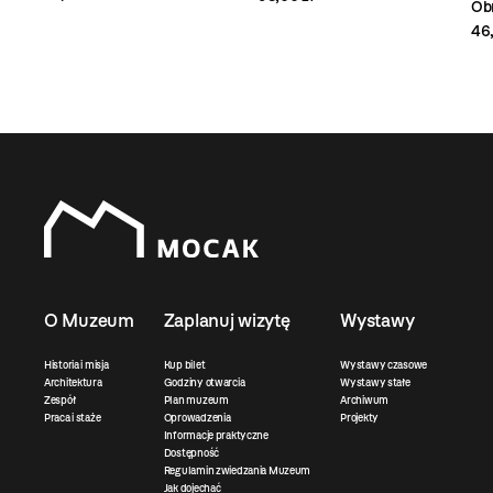
Obr
46,
O Muzeum
Zaplanuj wizytę
Wystawy
Historia i misja
Kup bilet
Wystawy czasowe
Architektura
Godziny otwarcia
Wystawy stałe
Zespół
Plan muzeum
Archiwum
Praca i staże
Oprowadzenia
Projekty
Informacje praktyczne
Dostępność
Regulamin zwiedzania Muzeum
Jak dojechać