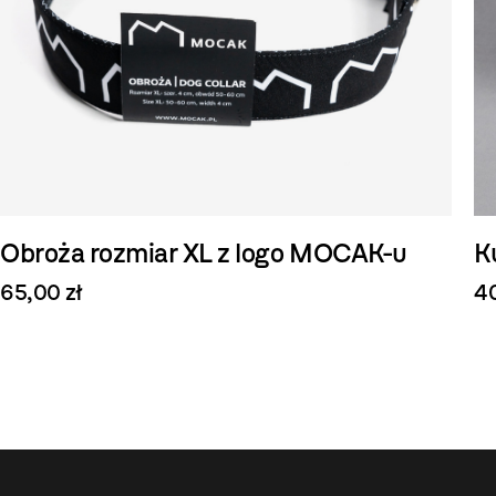
Obroża rozmiar XL z logo MOCAK-u
K
65,00 zł
40