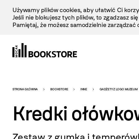
Przejdź
Używamy plików cookies, aby ułatwić Ci korzy
Do
Jeśli nie blokujesz tych plików, to zgadzasz si
Treści
Pamiętaj, że możesz samodzielnie zarządzać c
Bookstore
STRONA GŁÓWNA
BOOKSTORE
INNE
GADŻETY Z LOGO MUZEUM
Kredki ołówk
-
Zestaw z gumką i temperów