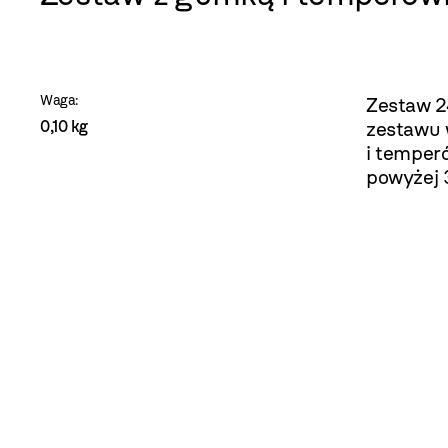
szablon
szczegóły
Waga:
Zestaw 2
0,10 kg
zestawu 
i temper
powyżej 3
.