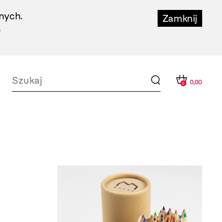
nych.
Zamknij
.
0,00
0