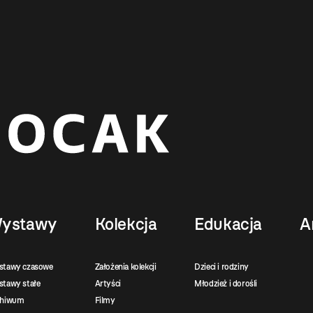
ystawy
Kolekcja
Edukacja
A
stawy czasowe
Założenia kolekcji
Dzieci i rodziny
tawy stałe
Artyści
Młodzież i dorośli
chiwum
Filmy