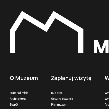
O Muzeum
Zaplanuj wizytę
W
Historia i misja
Kup bilet
Wy
Architektura
Godziny otwarcia
Wys
Zespół
Plan muzeum
Ar