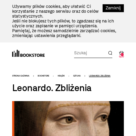
Przejdź
Używamy plików cookies, aby ułatwić Ci
Do
Zamknij
korzystanie z naszego serwisu oraz do celów
Treści
statystycznych.
Jeśli nie blokujesz tych plików, to zgadzasz się na ich
użycie oraz zapisanie w pamięci urządzenia.
Pamiętaj, że możesz samodzielnie zarządzać cookies,
zmieniając ustawienia przeglądarki.
0
0,00
Bookstore
STRONA GŁÓWNA
BOOKSTORE
KSIĄŻKI
SZTUKA
LEONARDO. ZBLIŻENIA
-
Leonardo. Zbliżenia
szablon
szczegóły