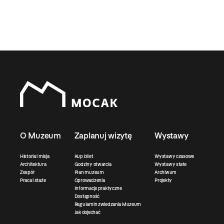
O Muzeum
Zaplanuj wizytę
Wystawy
Historia i misja
Kup bilet
Wystawy czasowe
Architektura
Godziny otwarcia
Wystawy stałe
Zespół
Plan muzeum
Archiwum
Praca i staże
Oprowadzenia
Projekty
Informacje praktyczne
Dostępność
Regulamin zwiedzania Muzeum
Jak dojechać