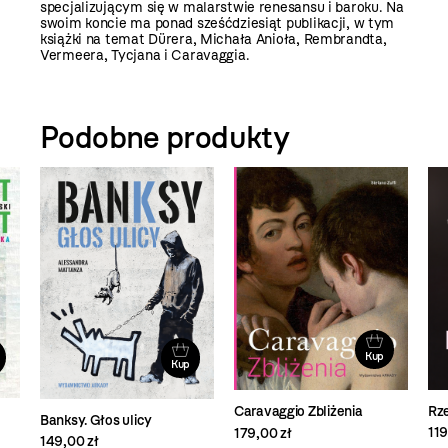
specjalizującym się w malarstwie renesansu i baroku. Na
swoim koncie ma ponad sześćdziesiąt publikacji, w tym
książki na temat Dürera, Michała Anioła, Rembrandta,
Vermeera, Tycjana i Caravaggia.
Podobne produkty
Kup
Kup
Rze
Caravaggio Zbliżenia
Banksy. Głos ulicy
119
179,00 zł
149,00 zł