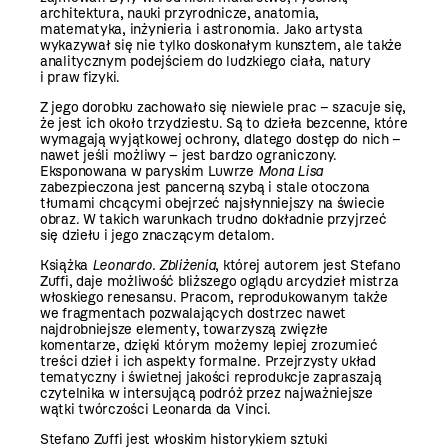
architektura, nauki przyrodnicze, anatomia,
matematyka, inżynieria i astronomia. Jako artysta
wykazywał się nie tylko doskonałym kunsztem, ale także
analitycznym podejściem do ludzkiego ciała, natury
i praw fizyki.
Z jego dorobku zachowało się niewiele prac – szacuje się,
że jest ich około trzydziestu. Są to dzieła bezcenne, które
wymagają wyjątkowej ochrony, dlatego dostęp do nich –
nawet jeśli możliwy – jest bardzo ograniczony.
Eksponowana w paryskim Luwrze
Mona Lisa
zabezpieczona jest pancerną szybą i stale otoczona
tłumami chcącymi obejrzeć najsłynniejszy na świecie
obraz. W takich warunkach trudno dokładnie przyjrzeć
się dziełu i jego znaczącym detalom.
Książka
Leonardo. Zbliżenia
, której autorem jest Stefano
Zuffi, daje możliwość bliższego oglądu arcydzieł mistrza
włoskiego renesansu. Pracom, reprodukowanym także
we fragmentach pozwalających dostrzec nawet
najdrobniejsze elementy, towarzyszą zwięzłe
komentarze, dzięki którym możemy lepiej zrozumieć
treści dzieł i ich aspekty formalne. Przejrzysty układ
tematyczny i świetnej jakości reprodukcje zapraszają
czytelnika w intersującą podróż przez najważniejsze
wątki twórczości Leonarda da Vinci.
Stefano Zuffi jest włoskim historykiem sztuki