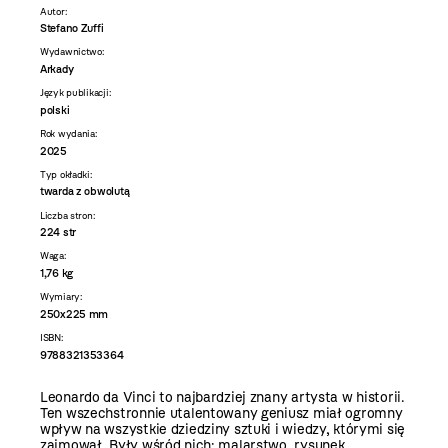
Autor:
Stefano Zuffi
Wydawnictwo:
Arkady
Język publikacji:
polski
Rok wydania:
2025
Typ okładki:
twarda z obwolutą
Liczba stron:
224 str
Waga:
1,76 kg
Wymiary:
250x225 mm
ISBN:
9788321353364
Leonardo da Vinci to najbardziej znany artysta w historii.
Ten wszechstronnie utalentowany geniusz miał ogromny
wpływ na wszystkie dziedziny sztuki i wiedzy, którymi się
zajmował. Były wśród nich: malarstwo, rysunek,